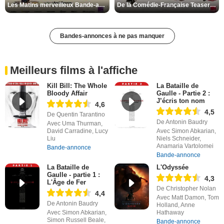
Les Matins merveilleux Bande-annonce VF
De la Comédie-Française Teaser VF
Bandes-annonces à ne pas manquer
Meilleurs films à l'affiche
Kill Bill: The Whole
La Bataille de
Bloody Affair
Gaulle - Partie 2 :
J’écris ton nom
4,6
4,5
De Quentin Tarantino
De Antonin Baudry
Avec Uma Thurman,
David Carradine, Lucy
Avec Simon Abkarian,
Liu
Niels Schneider,
Anamaria Vartolomei
Bande-annonce
Bande-annonce
La Bataille de
L'Odyssée
Gaulle - partie 1 :
4,3
L'Âge de Fer
De Christopher Nolan
4,4
Avec Matt Damon, Tom
De Antonin Baudry
Holland, Anne
Avec Simon Abkarian,
Hathaway
Simon Russell Beale,
Bande-annonce