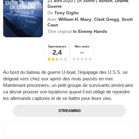
21 avril 2020
|
1h 34min
|
Action
,
Drame
,
Guerre
De
Tony Giglio
Avec
William H. Macy
,
Clark Gregg
,
Scott
Caan
Titre original
In Enemy Hands
Spectateurs
Mes amis
2,4
--
Au bord du bateau de guerre U-boat, l'équipage des U.S.S. se
dirigeait vers chez eux après des mois passés en mer.
Maintenant prisonniers, un petit groupe de survivants américains
va devoir prouver son loyalisme quand il est obligé de rejoindre
les allemands capturés et de se battre pour leurs vies.
STREAMING