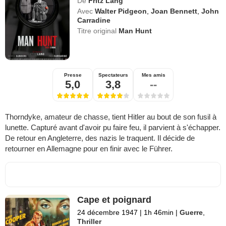
De
Fritz Lang
Avec
Walter Pidgeon
,
Joan Bennett
,
John
Carradine
Titre original
Man Hunt
Presse
Spectateurs
Mes amis
5,0
3,8
--
Thorndyke, amateur de chasse, tient Hitler au bout de son fusil à
lunette. Capturé avant d'avoir pu faire feu, il parvient à s'échapper.
De retour en Angleterre, des nazis le traquent. Il décide de
retourner en Allemagne pour en finir avec le Führer.
Cape et poignard
24 décembre 1947
|
1h 46min
|
Guerre
,
Thriller