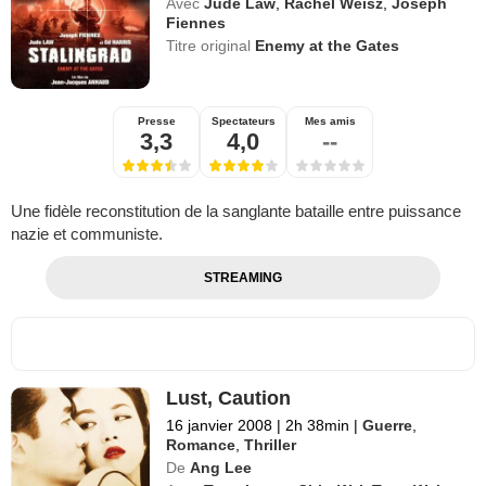
Avec
Jude Law
,
Rachel Weisz
,
Joseph
Fiennes
Titre original
Enemy at the Gates
Presse
Spectateurs
Mes amis
3,3
4,0
--
Une fidèle reconstitution de la sanglante bataille entre puissance
nazie et communiste.
STREAMING
Lust, Caution
16 janvier 2008
|
2h 38min
|
Guerre
,
Romance
,
Thriller
De
Ang Lee