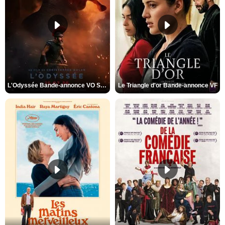
L'Odyssée Bande-annonce VO STFR
Le Triangle d'or Bande-annonce VF