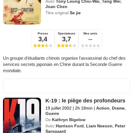
Avec
Tony Leung Chiu-Wai
,
Tang Wei
,
Joan Chen
Titre original
Se jie
Presse
Spectateurs
Mes amis
3,4
3,7
--
Un groupe d'étudiants chinois organise l'assassinat du chef des
services secrets japonais en Chine durant la Seconde Guerre
mondiale.
K-19 : le piège des profondeurs
19 juillet 2002
|
2h 18min
|
Action
,
Drame
,
Guerre
De
Kathryn Bigelow
Avec
Harrison Ford
,
Liam Neeson
,
Peter
Sarsgaard