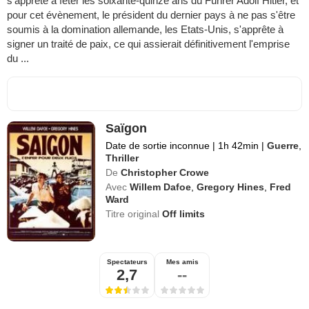
s'apprête à fêter les soixante-quinze ans du Führer Adolf Hitler, et
pour cet évènement, le président du dernier pays à ne pas s'être
soumis à la domination allemande, les Etats-Unis, s'apprête à
signer un traité de paix, ce qui assierait définitivement l'emprise
du ...
Saïgon
Date de sortie inconnue
|
1h 42min
|
Guerre
,
Thriller
De
Christopher Crowe
Avec
Willem Dafoe
,
Gregory Hines
,
Fred
Ward
Titre original
Off limits
Spectateurs
Mes amis
2,7
--