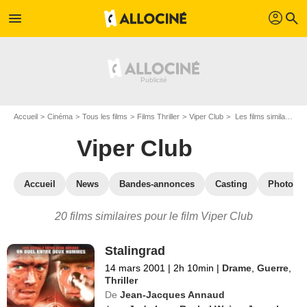
profil
menu
search
Accueil
Cinéma
Tous les films
Films Thriller
Viper Club
Les films similaires à "Viper Club"
Viper Club
Accueil
News
Bandes-annonces
Casting
Photos
20 films similaires pour le film Viper Club
Stalingrad
14 mars 2001
|
2h 10min
|
Drame
,
Guerre
,
Thriller
De
Jean-Jacques Annaud