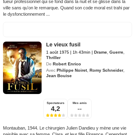
tueur professionnel qui se fond dans la nuit et se glisse dans la
ville sans qu'on le remarque. Quand son code moral est trahi par
le dysfonctionnement ...
Le vieux fusil
1 août 1975
|
1h 43min
|
Drame
,
Guerre
,
Thriller
De
Robert Enrico
Avec
Philippe Noiret
,
Romy Schneider
,
Jean Bouise
Spectateurs
Mes amis
4,2
--
Montauban, 1944. Le chirurgien Julien Dandieu y mène une vie
paisible avec sa femme, Clara, et leur fille Florence. Cependant,