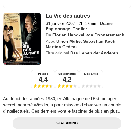
La Vie des autres
31 janvier 2007
|
2h 17min
|
Drame
,
Espionnage
,
Thriller
De
Florian Henckel von Donnersmarck
Avec
Ulrich Mühe
,
Sebastian Koch
,
Martina Gedeck
Titre original
Das Leben der Anderen
Presse
Spectateurs
Mes amis
4,4
4,2
--
Au début des années 1980, en Allemagne de l'Est, un agent
secret, nommé Wiesler, a pour mission d'observer un couple
d'intellectuels. Ces derniers vont le fasciner de plus en plus...
STREAMING