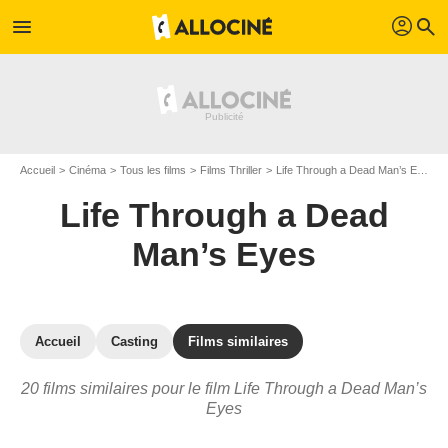
profil
menu
search
Accueil
Cinéma
Tous les films
Films Thriller
Life Through a Dead Man’s Eyes
Life Through a Dead
Man’s Eyes
Accueil
Casting
Films similaires
20 films similaires pour le film Life Through a Dead Man’s
Eyes