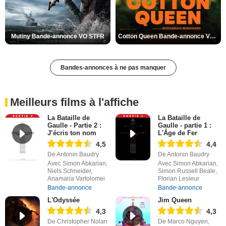
Mutiny Bande-annonce VO STFR
Cotton Queen Bande-annonce VO STFR
Bandes-annonces à ne pas manquer
Meilleurs films à l'affiche
La Bataille de
La Bataille de
Gaulle - Partie 2 :
Gaulle - partie 1 :
J’écris ton nom
L'Âge de Fer
4,5
4,4
De Antonin Baudry
De Antonin Baudry
Avec Simon Abkarian,
Avec Simon Abkarian,
Niels Schneider,
Simon Russell Beale,
Anamaria Vartolomei
Florian Lesieur
Bande-annonce
Bande-annonce
L'Odyssée
Jim Queen
4,3
4,3
De Christopher Nolan
De Marco Nguyen,