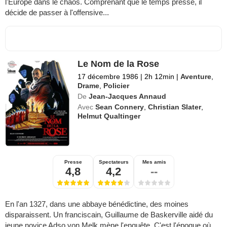
l'Europe dans le chaos. Comprenant que le temps presse, il
décide de passer à l'offensive...
Le Nom de la Rose
17 décembre 1986
|
2h 12min
|
Aventure
,
Drame
,
Policier
De
Jean-Jacques Annaud
Avec
Sean Connery
,
Christian Slater
,
Helmut Qualtinger
Presse
Spectateurs
Mes amis
4,8
4,2
--
En l'an 1327, dans une abbaye bénédictine, des moines
disparaissent. Un franciscain, Guillaume de Baskerville aidé du
jeune novice Adso von Melk mène l'enquête. C'est l'époque où