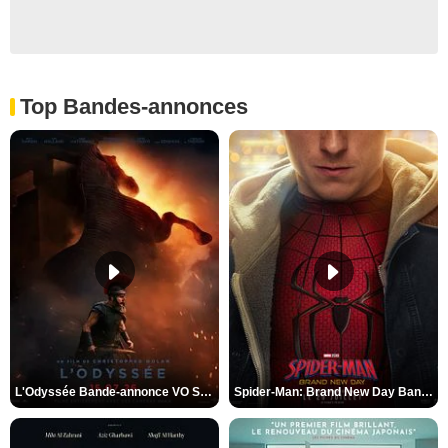
Top Bandes-annonces
L'Odyssée Bande-annonce VO STFR
Spider-Man: Brand New Day Bande-annonce VO STFR