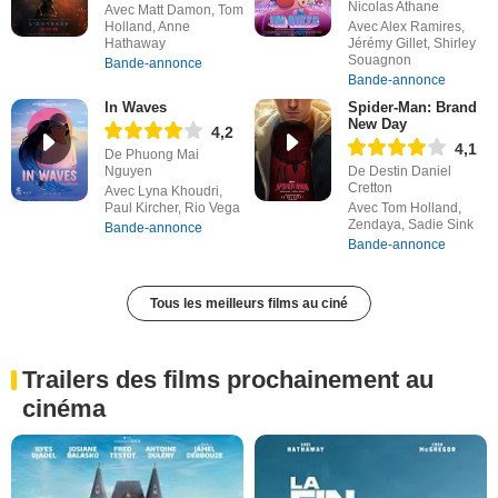
Nicolas Athane
Avec Matt Damon, Tom
Holland, Anne
Avec Alex Ramires,
Hathaway
Jérémy Gillet, Shirley
Souagnon
Bande-annonce
Bande-annonce
In Waves
Spider-Man: Brand
New Day
4,2
4,1
De Phuong Mai
Nguyen
De Destin Daniel
Cretton
Avec Lyna Khoudri,
Paul Kircher, Rio Vega
Avec Tom Holland,
Zendaya, Sadie Sink
Bande-annonce
Bande-annonce
Tous les meilleurs films au ciné
Trailers des films prochainement au
cinéma