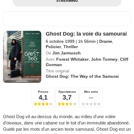
STREAMING
Ghost Dog: la voie du samourai
6 octobre 1999
|
1h 56min
|
Drame
,
Policier
,
Thriller
De
Jim Jarmusch
Avec
Forest Whitaker
,
John Tormey
,
Cliff
Gorman
Titre original
Ghost Dog: The Way of the Samurai
Presse
Spectateurs
Mes amis
4,1
3,7
--
Ghost Dog vit au-dessus du monde, au milieu d'une volée
d’oiseaux, dans une cabane sur le toit d’un immeuble abandonné.
Guidé par les mots d'un ancien texte samouraï, Ghost Dog est un