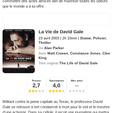
commettre des actes atroces afin de maîtriser toutes les odeurs
que le monde a à lui offrir.
La Vie de David Gale
23 avril 2003
|
2h 10min
|
Drame
,
Policier
,
Thriller
De
Alan Parker
Avec
Matt Craven
,
Constance Jones
,
Cleo
King
Titre original
The Life of David Gale
Presse
Spectateurs
Mes amis
2,7
4,0
--
Militant contre la peine capitale au Texas, le professeur David
Gale se retrouve à tort condamné à mort pour le viol et le meurtre
d'une activiste. Dans sa cellule, il reçoit une journaliste qui mettra