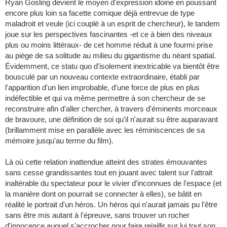
Ryan Gosling devient le moyen d'expression idoine en poussant
encore plus loin sa facette comique déjà entrevue de type
maladroit et veule (ici couplé à un esprit de chercheur), le tandem
joue sur les perspectives fascinantes -et ce à bien des niveaux
plus ou moins littéraux- de cet homme réduit à une fourmi prise
au piège de sa solitude au milieu du gigantisme du néant spatial.
Évidemment, ce statu quo d'isolement inextricable va bientôt être
bousculé par un nouveau contexte extraordinaire, établi par
l'apparition d'un lien improbable, d'une force de plus en plus
indéfectible et qui va même permettre à son chercheur de se
reconstruire afin d'aller chercher, à travers d'éminents morceaux
de bravoure, une définition de soi qu'il n'aurait su être auparavant
(brillamment mise en parallèle avec les réminiscences de sa
mémoire jusqu'au terme du film).
Là où cette relation inattendue atteint des strates émouvantes
sans cesse grandissantes tout en jouant avec talent sur l'attrait
inaltérable du spectateur pour le vivier d'inconnues de l'espace (et
la manière dont on pourrait se connecter à elles), se bâtit en
réalité le portrait d'un héros. Un héros qui n'aurait jamais pu l'être
sans être mis autant à l'épreuve, sans trouver un rocher
d'innocence auquel s'accrocher pour faire rejaillir sur lui tout son