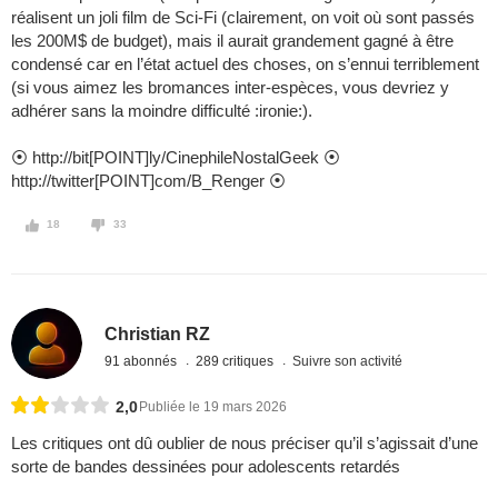
réalisent un joli film de Sci-Fi (clairement, on voit où sont passés
les 200M$ de budget), mais il aurait grandement gagné à être
condensé car en l’état actuel des choses, on s’ennui terriblement
(si vous aimez les bromances inter-espèces, vous devriez y
adhérer sans la moindre difficulté :ironie:).
⦿ http://bit[POINT]ly/CinephileNostalGeek ⦿
http://twitter[POINT]com/B_Renger ⦿
18
33
Christian RZ
91 abonnés
289 critiques
Suivre son activité
2,0
Publiée le 19 mars 2026
Les critiques ont dû oublier de nous préciser qu’il s’agissait d’une
sorte de bandes dessinées pour adolescents retardés