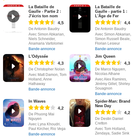
La Bataille de
La Bataille de
Gaulle - Partie 2 :
Gaulle - partie 1 :
J’écris ton nom
L'Âge de Fer
4,5
4,4
De Antonin Baudry
De Antonin Baudry
Avec Simon Abkarian,
Avec Simon Abkarian,
Niels Schneider,
Simon Russell Beale,
Anamaria Vartolomei
Florian Lesieur
Bande-annonce
Bande-annonce
L'Odyssée
Jim Queen
4,3
4,3
De Christopher Nolan
De Marco Nguyen,
Nicolas Athane
Avec Matt Damon, Tom
Holland, Anne
Avec Alex Ramires,
Hathaway
Jérémy Gillet, Shirley
Souagnon
Bande-annonce
Bande-annonce
In Waves
Spider-Man: Brand
New Day
4,2
4,2
De Phuong Mai
Nguyen
De Destin Daniel
Cretton
Avec Lyna Khoudri,
Paul Kircher, Rio Vega
Avec Tom Holland,
Zendaya, Sadie Sink
Bande-annonce