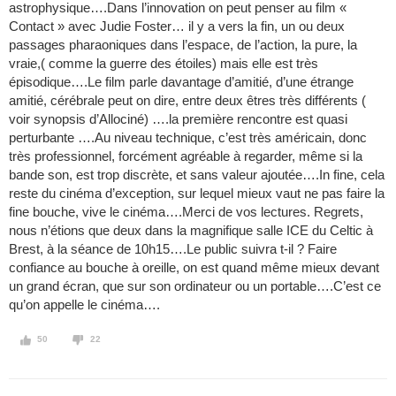
astrophysique….Dans l’innovation on peut penser au film «
Contact » avec Judie Foster… il y a vers la fin, un ou deux
passages pharaoniques dans l’espace, de l’action, la pure, la
vraie,( comme la guerre des étoiles) mais elle est très
épisodique….Le film parle davantage d’amitié, d’une étrange
amitié, cérébrale peut on dire, entre deux êtres très différents (
voir synopsis d’Allociné) ….la première rencontre est quasi
perturbante ….Au niveau technique, c’est très américain, donc
très professionnel, forcément agréable à regarder, même si la
bande son, est trop discrète, et sans valeur ajoutée….In fine, cela
reste du cinéma d’exception, sur lequel mieux vaut ne pas faire la
fine bouche, vive le cinéma….Merci de vos lectures. Regrets,
nous n’étions que deux dans la magnifique salle ICE du Celtic à
Brest, à la séance de 10h15….Le public suivra t-il ? Faire
confiance au bouche à oreille, on est quand même mieux devant
un grand écran, que sur son ordinateur ou un portable….C’est ce
qu’on appelle le cinéma….
50
22