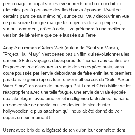
personnage principal sur les évènements qui l'ont conduit ici
(dévoilés peu à peu avec des flashbacks épousant l'éveil de
certains pans de sa mémoire), sur ce qu'il va y découvrir en vue
de poursuivre bon gré mal gré les objectifs de son périple et,
surtout, comment, grâce à cela, il va prétendre à une meilleure
version de lui-même que celle laissée sur Terre.
Adapté du roman d'Adam Weir (auteur de "Seul sur Mars"),
"Project Hail Mary" n'est certes pas un film qui révolutionnera les
canons SF des voyages désespérés de l'humain aux confins de
l'espace en vue d'assurer la survie de son espèce mais, sans
doute poussés par l'envie débordante de faire enfin leurs premiers
pas dans le genre (après leur renvoi malheureux de "Solo: A Star
Wars Story", en cours de tournage) Phil Lord et Chris Miller se les
réapproprient avec une telle fougue, une envie de vraie épopée
spatiale plaçant avec émotion et intelligence la destinée humaine
en son centre de gravité, qu'il en devient le blockbuster
hollywoodien le plus attachant qu'il nous ait été donné de voir
depuis un bon moment !
Usant avec brio de la légèreté de ton qu'on leur connaît et dont