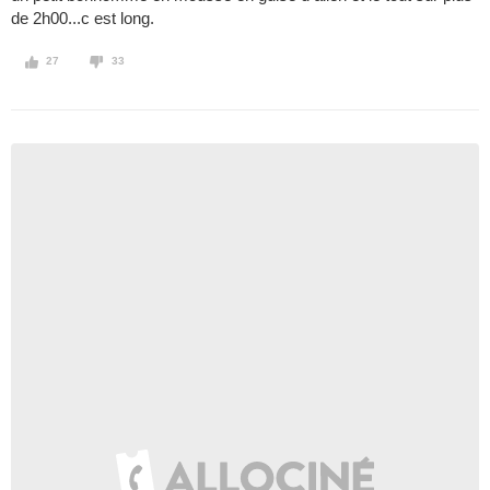
de 2h00...c est long.
27
33