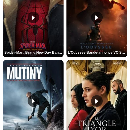
Spider-Man: Brand New Day Bande-annonce VO STFR
L'Odyssée Bande-annonce VO STFR