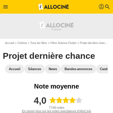
profil
menu
search
Accueil
Cinéma
Tous les films
Films Science Fiction
Projet dernière chance
A
Projet dernière chance
Accueil
Séances
News
Bandes-annonces
Casting
Note moyenne
4,0
7748 notes
En savoir plus sur les notes spectateurs d'AlloCiné