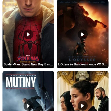
Spider-Man: Brand New Day Bande-annonce VO STFR
L'Odyssée Bande-annonce VO STFR