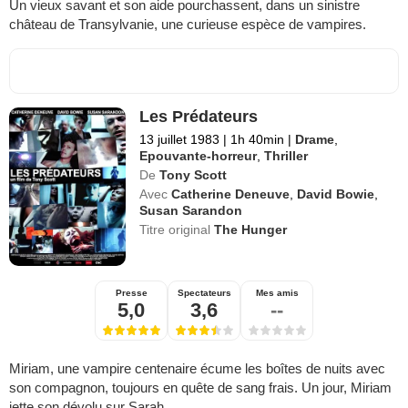
Un vieux savant et son aide pourchassent, dans un sinistre
château de Transylvanie, une curieuse espèce de vampires.
Les Prédateurs
13 juillet 1983
|
1h 40min
|
Drame
,
Epouvante-horreur
,
Thriller
De
Tony Scott
Avec
Catherine Deneuve
,
David Bowie
,
Susan Sarandon
Titre original
The Hunger
Presse
Spectateurs
Mes amis
5,0
3,6
--
Miriam, une vampire centenaire écume les boîtes de nuits avec
son compagnon, toujours en quête de sang frais. Un jour, Miriam
jette son dévolu sur Sarah.