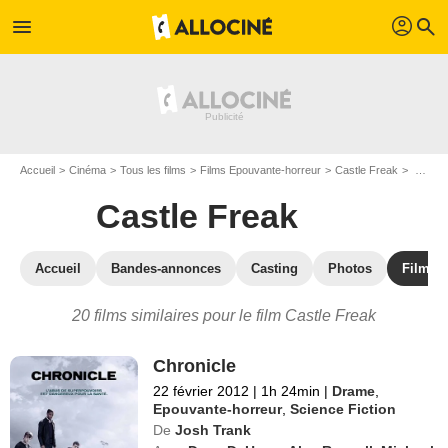
profil
menu
search
Accueil
Cinéma
Tous les films
Films Epouvante-horreur
Castle Freak
Les films similaires à "Castle Freak"
Castle Freak
Accueil
Bandes-annonces
Casting
Photos
Films s
20 films similaires pour le film Castle Freak
Chronicle
22 février 2012
|
1h 24min
|
Drame
,
Epouvante-horreur
,
Science Fiction
De
Josh Trank