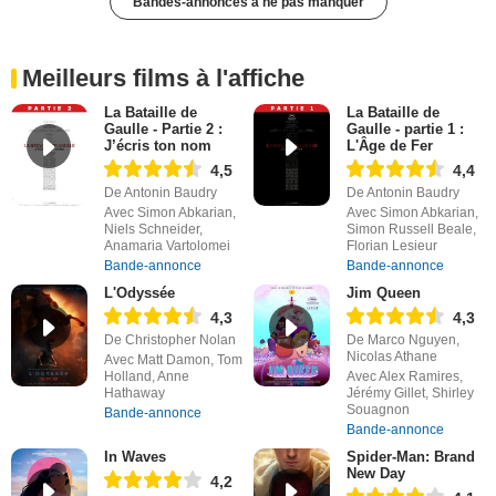
Bandes-annonces à ne pas manquer
Meilleurs films à l'affiche
La Bataille de
La Bataille de
Gaulle - Partie 2 :
Gaulle - partie 1 :
J’écris ton nom
L'Âge de Fer
4,5
4,4
De Antonin Baudry
De Antonin Baudry
Avec Simon Abkarian,
Avec Simon Abkarian,
Niels Schneider,
Simon Russell Beale,
Anamaria Vartolomei
Florian Lesieur
Bande-annonce
Bande-annonce
L'Odyssée
Jim Queen
4,3
4,3
De Christopher Nolan
De Marco Nguyen,
Nicolas Athane
Avec Matt Damon, Tom
Holland, Anne
Avec Alex Ramires,
Hathaway
Jérémy Gillet, Shirley
Souagnon
Bande-annonce
Bande-annonce
In Waves
Spider-Man: Brand
New Day
4,2