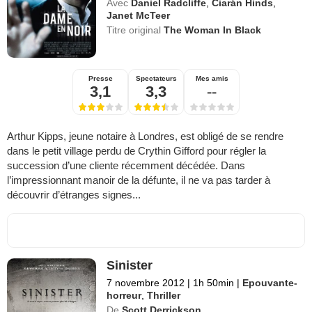
Avec
Daniel Radcliffe
,
Ciarán Hinds
,
Janet McTeer
Titre original
The Woman In Black
Presse
Spectateurs
Mes amis
3,1
3,3
--
Arthur Kipps, jeune notaire à Londres, est obligé de se rendre
dans le petit village perdu de Crythin Gifford pour régler la
succession d’une cliente récemment décédée. Dans
l’impressionnant manoir de la défunte, il ne va pas tarder à
découvrir d’étranges signes...
Sinister
7 novembre 2012
|
1h 50min
|
Epouvante-
horreur
,
Thriller
De
Scott Derrickson