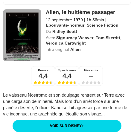
Alien, le huitième passager
12 septembre 1979
|
1h 56min
|
Epouvante-horreur
,
Science Fiction
De
Ridley Scott
Avec
Sigourney Weaver
,
Tom Skerritt
,
Veronica Cartwright
Titre original
Alien
Presse
Spectateurs
Mes amis
4,4
4,4
--
Le vaisseau Nostromo et son équipage rentrent sur Terre avec
une cargaison de minerai. Mais lors d'un arrêt forcé sur une
planète déserte, l'officier Kane se fait agresser par une forme de
vie inconnue, une arachnide qui étouffe son visage...
VOIR SUR DISNEY
+