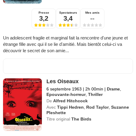
Presse
Spectateurs
Mes amis
3,2
3,4
--
Un adolescent fragile et marginal fait la rencontre d'une jeune et
étrange fille avec qui il se lie d'amitié. Mais bientôt celui-ci va
découvrir le secret de son amie...
Les Oiseaux
6 septembre 1963
|
2h 00min
|
Drame
,
Epouvante-horreur
,
Thriller
De
Alfred Hitchcock
Avec
Tippi Hedren
,
Rod Taylor
,
Suzanne
Pleshette
Titre original
The Birds