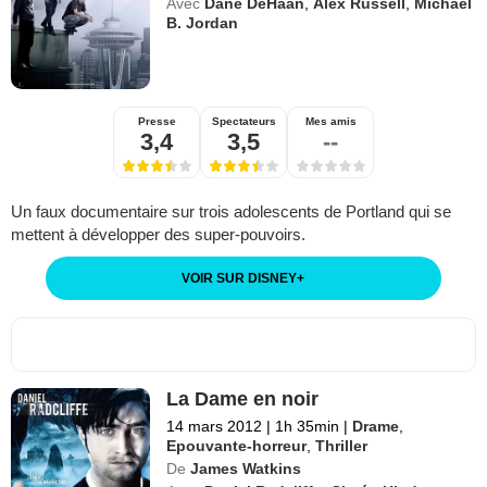
Avec
Dane DeHaan
,
Alex Russell
,
Michael
B. Jordan
Presse
Spectateurs
Mes amis
3,4
3,5
--
Un faux documentaire sur trois adolescents de Portland qui se
mettent à développer des super-pouvoirs.
VOIR SUR DISNEY
+
La Dame en noir
14 mars 2012
|
1h 35min
|
Drame
,
Epouvante-horreur
,
Thriller
De
James Watkins