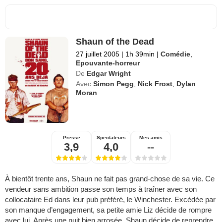
Shaun of the Dead
27 juillet 2005
|
1h 39min
|
Comédie
,
Epouvante-horreur
De
Edgar Wright
Avec
Simon Pegg
,
Nick Frost
,
Dylan
Moran
Presse
Spectateurs
Mes amis
3,9
4,0
--
À bientôt trente ans, Shaun ne fait pas grand-chose de sa vie. Ce
vendeur sans ambition passe son temps à traîner avec son
collocataire Ed dans leur pub préféré, le Winchester. Excédée par
son manque d’engagement, sa petite amie Liz décide de rompre
avec lui. Après une nuit bien arrosée, Shaun décide de reprendre