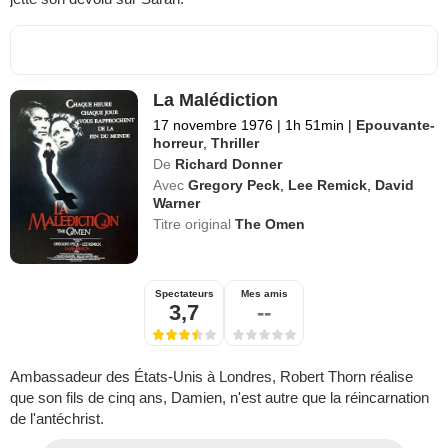
La Malédiction
17 novembre 1976
|
1h 51min
|
Epouvante-
horreur
,
Thriller
De
Richard Donner
Avec
Gregory Peck
,
Lee Remick
,
David
Warner
Titre original
The Omen
Spectateurs
Mes amis
3,7
--
Ambassadeur des États-Unis à Londres, Robert Thorn réalise
que son fils de cinq ans, Damien, n'est autre que la réincarnation
de l'antéchrist.