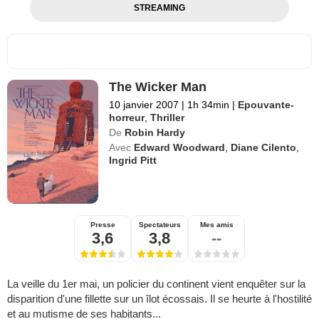
STREAMING
The Wicker Man
10 janvier 2007
|
1h 34min
|
Epouvante-
horreur
,
Thriller
De
Robin Hardy
Avec
Edward Woodward
,
Diane Cilento
,
Ingrid Pitt
Presse
Spectateurs
Mes amis
3,6
3,8
--
La veille du 1er mai, un policier du continent vient enquêter sur la
disparition d'une fillette sur un îlot écossais. Il se heurte à l'hostilité
et au mutisme de ses habitants...