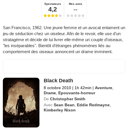
Spectateurs
Mes amis
4,2
--
San Francisco, 1962. Une jeune femme et un avocat entament un
jeu de séduction chez un oiseleur. Afin de le revoir, elle use d’un
stratagème et décide de lui livrer elle-même un couple d’oiseaux,
"les inséparables". Bientôt d’étranges phénomènes liés au
comportement des oiseaux annoncent un drame imminent.
Black Death
8 octobre 2010
|
1h 42min
|
Aventure
,
Drame
,
Epouvante-horreur
De
Christopher Smith
Avec
Sean Bean
,
Eddie Redmayne
,
Kimberley Nixon