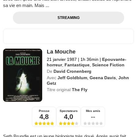
sa vie en main. Mais ...
STREAMING
La Mouche
21 janvier 1987
|
1h 36min
|
Epouvante-
horreur
,
Fantastique
,
Science Fiction
De
David Cronenberg
Avec
Jeff Goldblum
,
Geena Davis
,
John
Getz
Titre original
The Fly
Presse
Spectateurs
Mes amis
4,8
4,0
--
Seth Brundle est un jeune biologiste très doué. Après avoir fait