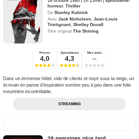
16 octobre 1980
|
2h 23min
|
Epouvante-
horreur
,
Thriller
De
Stanley Kubrick
Avec
Jack Nicholson
,
Jean-Louis
Trintignant
,
Shelley Duvall
Titre original
The Shining
Presse
Spectateurs
Mes amis
4,0
4,3
--
Dans un immense hôtel, vide de clients et noyé sous la neige, un
écrivain en panne d'inspiration sombre peu à peu dans une folie
meurtrière incontrôlable.
STREAMING
28 semaines plus tard