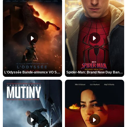
L'Odyssée Bande-annonce VO STFR
Spider-Man: Brand New Day Bande-annonce VO STFR