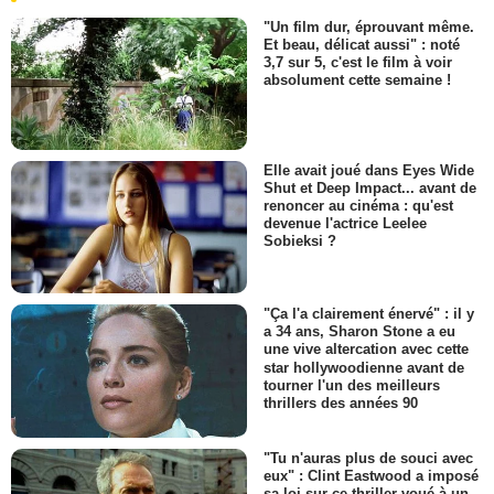
"Un film dur, éprouvant même.
Et beau, délicat aussi" : noté
3,7 sur 5, c'est le film à voir
absolument cette semaine !
Elle avait joué dans Eyes Wide
Shut et Deep Impact... avant de
renoncer au cinéma : qu'est
devenue l'actrice Leelee
Sobieksi ?
"Ça l'a clairement énervé" : il y
a 34 ans, Sharon Stone a eu
une vive altercation avec cette
star hollywoodienne avant de
tourner l'un des meilleurs
thrillers des années 90
"Tu n'auras plus de souci avec
eux" : Clint Eastwood a imposé
sa loi sur ce thriller voué à un