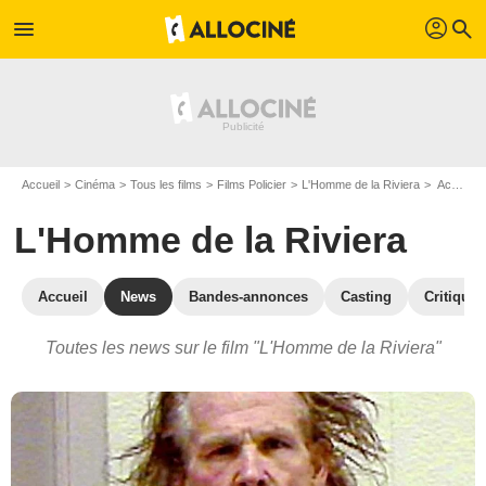
profil
menu
search
Accueil
Cinéma
Tous les films
Films Policier
L'Homme de la Riviera
Actualités L'Homme de la Riviera
L'Homme de la Riviera
Accueil
News
Bandes-annonces
Casting
Critiques
Toutes les news sur le film "L'Homme de la Riviera"