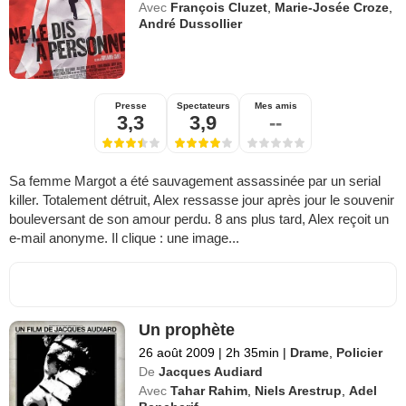
Avec
François Cluzet
,
Marie-Josée Croze
,
André Dussollier
Presse
Spectateurs
Mes amis
3,3
3,9
--
Sa femme Margot a été sauvagement assassinée par un serial
killer. Totalement détruit, Alex ressasse jour après jour le souvenir
bouleversant de son amour perdu. 8 ans plus tard, Alex reçoit un
e-mail anonyme. Il clique : une image...
Un prophète
26 août 2009
|
2h 35min
|
Drame
,
Policier
De
Jacques Audiard
Avec
Tahar Rahim
,
Niels Arestrup
,
Adel