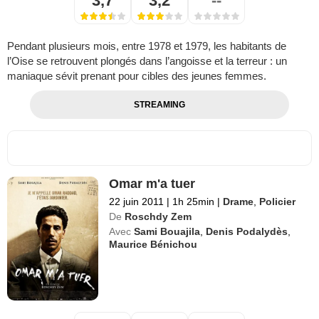
3,7
3,2
--
Pendant plusieurs mois, entre 1978 et 1979, les habitants de
l’Oise se retrouvent plongés dans l’angoisse et la terreur : un
maniaque sévit prenant pour cibles des jeunes femmes.
STREAMING
Omar m'a tuer
22 juin 2011
|
1h 25min
|
Drame
,
Policier
De
Roschdy Zem
Avec
Sami Bouajila
,
Denis Podalydès
,
Maurice Bénichou