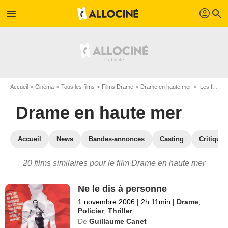
profil
menu
search
Accueil
Cinéma
Tous les films
Films Drame
Drame en haute mer
Les films similaires à "Drame en haute mer"
Drame en haute mer
Accueil
News
Bandes-annonces
Casting
Critiques
20 films similaires pour le film Drame en haute mer
Ne le dis à personne
1 novembre 2006
|
2h 11min
|
Drame
,
Policier
,
Thriller
De
Guillaume Canet