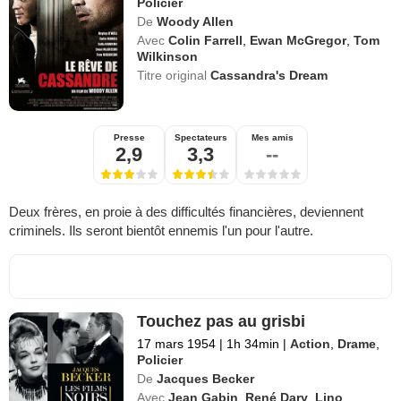
Policier
De
Woody Allen
Avec
Colin Farrell
,
Ewan McGregor
,
Tom
Wilkinson
Titre original
Cassandra's Dream
Presse
Spectateurs
Mes amis
2,9
3,3
--
Deux frères, en proie à des difficultés financières, deviennent
criminels. Ils seront bientôt ennemis l'un pour l'autre.
Touchez pas au grisbi
17 mars 1954
|
1h 34min
|
Action
,
Drame
,
Policier
De
Jacques Becker
Avec
Jean Gabin
,
René Dary
,
Lino