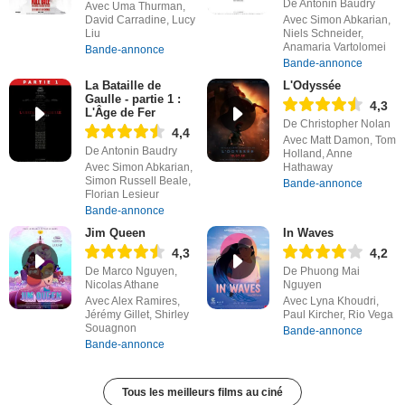
De Antonin Baudry
Avec Uma Thurman,
David Carradine, Lucy
Avec Simon Abkarian,
Liu
Niels Schneider,
Anamaria Vartolomei
Bande-annonce
Bande-annonce
La Bataille de
L'Odyssée
Gaulle - partie 1 :
4,3
L'Âge de Fer
De Christopher Nolan
4,4
Avec Matt Damon, Tom
De Antonin Baudry
Holland, Anne
Avec Simon Abkarian,
Hathaway
Simon Russell Beale,
Bande-annonce
Florian Lesieur
Bande-annonce
Jim Queen
In Waves
4,3
4,2
De Marco Nguyen,
De Phuong Mai
Nicolas Athane
Nguyen
Avec Alex Ramires,
Avec Lyna Khoudri,
Jérémy Gillet, Shirley
Paul Kircher, Rio Vega
Souagnon
Bande-annonce
Bande-annonce
Tous les meilleurs films au ciné