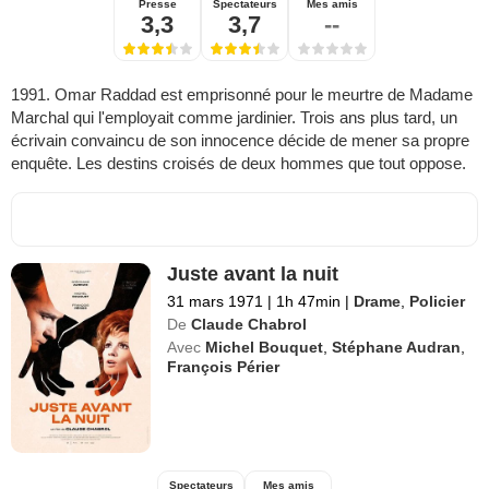
Presse
Spectateurs
Mes amis
3,3
3,7
--
1991. Omar Raddad est emprisonné pour le meurtre de Madame
Marchal qui l'employait comme jardinier. Trois ans plus tard, un
écrivain convaincu de son innocence décide de mener sa propre
enquête. Les destins croisés de deux hommes que tout oppose.
Juste avant la nuit
31 mars 1971
|
1h 47min
|
Drame
,
Policier
De
Claude Chabrol
Avec
Michel Bouquet
,
Stéphane Audran
,
François Périer
Spectateurs
Mes amis