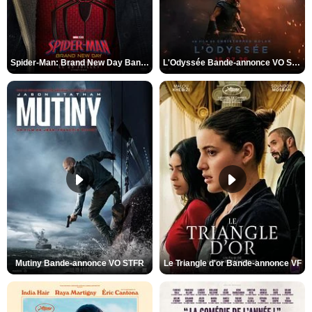
Spider-Man: Brand New Day Bande-annonce VO STFR
L'Odyssée Bande-annonce VO STFR
Mutiny Bande-annonce VO STFR
Le Triangle d'or Bande-annonce VF