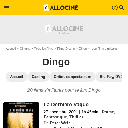
profil
menu
search
Accueil
Cinéma
Tous les films
Films Drame
Dingo
Les films similaires à "Dingo"
Dingo
Accueil
Casting
Critiques spectateurs
Blu-Ray, DVD
20 films similaires pour le film Dingo
La Derniere Vague
27 novembre 2001
|
1h 46min
|
Drame
,
Fantastique
,
Thriller
De
Peter Weir