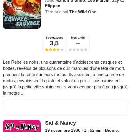
Avec
Marlon Brando
,
Lee Marvin
,
Jay C.
Flippen
Titre original
The Wild One
Spectateurs
Mes amis
3,5
--
Les Rebelles noirs, une quarantaine d'adolescents casques et
bottes, revêtus de blousons de cuir marqués d'une tête de mort,
prennent la route sur leurs motos. Ils assistent à une course de
motos, envahissent la piste et volent un prix. Ils disparaissent
jusqu'à la petite ville voisine qu'ils vont occuper peu à peu jusqu'à
la mettre ...
Sid & Nancy
19 novembre 1986
|
1h 52min
|
Biopic
,