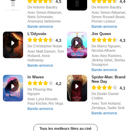
4,5
4,4
De Antonin Baudry
De Antonin Baudry
Avec Simon Abkarian,
Avec Simon Abkarian,
Niels Schneider,
Simon Russell Beale,
Anamaria Vartolomei
Florian Lesieur
Bande-annonce
Bande-annonce
L'Odyssée
Jim Queen
4,3
4,3
De Christopher Nolan
De Marco Nguyen,
Nicolas Athane
Avec Matt Damon, Tom
Holland, Anne
Avec Alex Ramires,
Hathaway
Jérémy Gillet, Shirley
Souagnon
Bande-annonce
Bande-annonce
In Waves
Spider-Man: Brand
New Day
4,2
4,1
De Phuong Mai
Nguyen
De Destin Daniel
Cretton
Avec Lyna Khoudri,
Paul Kircher, Rio Vega
Avec Tom Holland,
Zendaya, Sadie Sink
Bande-annonce
Bande-annonce
Tous les meilleurs films au ciné