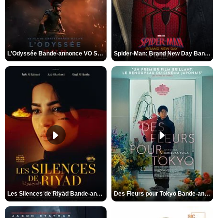
L'Odyssée Bande-annonce VO STFR
Spider-Man: Brand New Day Bande-annonce VO STFR
Les Silences de Riyad Bande-annonce VO STFR
Des Fleurs pour Tokyo Bande-annonce VO STFR