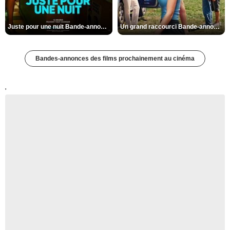
Juste pour une nuit Bande-annonce VO STFR
Un grand raccourci Bande-annonce VF
Bandes-annonces des films prochainement au cinéma
'