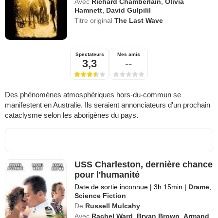
Avec
Richard Chamberlain
,
Olivia
Hamnett
,
David Gulpilil
Titre original
The Last Wave
Spectateurs
Mes amis
3,3
--
Des phénomènes atmosphériques hors-du-commun se
manifestent en Australie. Ils seraient annonciateurs d'un prochain
cataclysme selon les aborigènes du pays.
USS Charleston, dernière chance
pour l'humanité
Date de sortie inconnue
|
3h 15min
|
Drame
,
Science Fiction
De
Russell Mulcahy
Avec
Rachel Ward
,
Bryan Brown
,
Armand