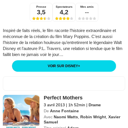
Presse
Spectateurs
Mes amis
3,5
4,2
--
Inspiré de faits réels, le film raconte l’histoire extraordinaire et
méconnue de la création du film Mary Poppins. C’est aussi
l’histoire de la relation houleuse qu’entretinrent le légendaire Walt
Disney et l’auteure P.L. Travers, une relation si tendue que le film
faillit bien ne jamais voir le jour…
VOIR SUR DISNEY
+
Perfect Mothers
3 avril 2013
|
1h 52min
|
Drame
De
Anne Fontaine
Avec
Naomi Watts
,
Robin Wright
,
Xavier
Samuel
Titre original
Adore