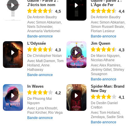
Gaulle - Partie 2 :
Gaulle - partie 1 :
J’écris ton nom
L'Âge de Fer
4,5
4,4
De Antonin Baudry
De Antonin Baudry
Avec Simon Abkarian,
Avec Simon Abkarian,
Niels Schneider,
Simon Russell Beale,
Anamaria Vartolomei
Florian Lesieur
Bande-annonce
Bande-annonce
L'Odyssée
Jim Queen
4,3
4,3
De Christopher Nolan
De Marco Nguyen,
Nicolas Athane
Avec Matt Damon, Tom
Holland, Anne
Avec Alex Ramires,
Hathaway
Jérémy Gillet, Shirley
Souagnon
Bande-annonce
Bande-annonce
In Waves
Spider-Man: Brand
New Day
4,2
4,1
De Phuong Mai
Nguyen
De Destin Daniel
Cretton
Avec Lyna Khoudri,
Paul Kircher, Rio Vega
Avec Tom Holland,
Zendaya, Sadie Sink
Bande-annonce
Bande-annonce