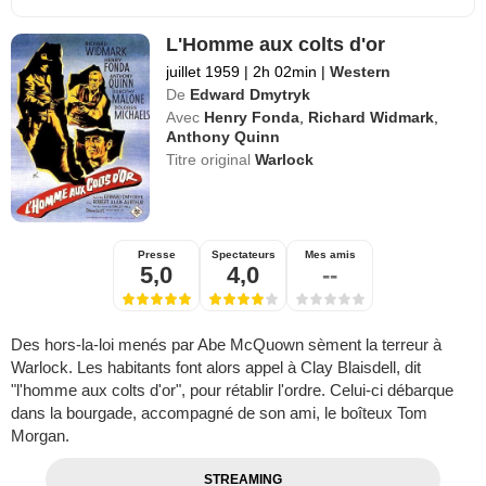
L'Homme aux colts d'or
juillet 1959
|
2h 02min
|
Western
De
Edward Dmytryk
Avec
Henry Fonda
,
Richard Widmark
,
Anthony Quinn
Titre original
Warlock
Presse
Spectateurs
Mes amis
5,0
4,0
--
Des hors-la-loi menés par Abe McQuown sèment la terreur à
Warlock. Les habitants font alors appel à Clay Blaisdell, dit
"l'homme aux colts d'or", pour rétablir l'ordre. Celui-ci débarque
dans la bourgade, accompagné de son ami, le boîteux Tom
Morgan.
STREAMING