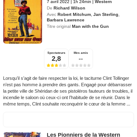
7 avril 2022
|
1h 24min
|
Western
De
Richard Wilson
Avec
Robert Mitchum
,
Jan Sterling
,
Barbara Lawrence
Titre original
Man with the Gun
Spectateurs
Mes amis
2,8
--
Lorsqu’il s’agit de faire respecter la loi, le taciturne Clint Tollinger
n’est pas homme à prendre des gants. Engagé pour débarrasser
la petite ville de Shéridan de ses pistoléros fauteurs de troubles, il
incendie le saloon où ceux-ci ont l’habitude de se réunir. Dans le
même temps, Clint souhaite reconquérir le cœur de la femme ...
Les Pionniers de la Western