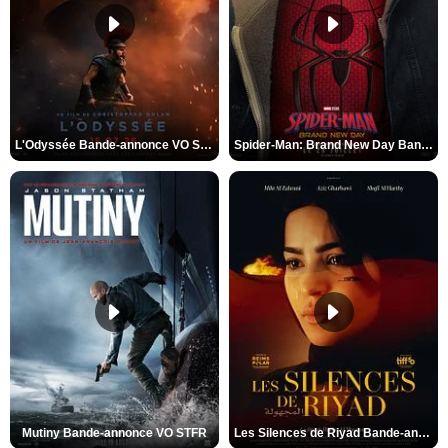
L'Odyssée Bande-annonce VO STFR
Spider-Man: Brand New Day Bande-annonce VO STFR
Mutiny Bande-annonce VO STFR
Les Silences de Riyad Bande-annonce VO STFR