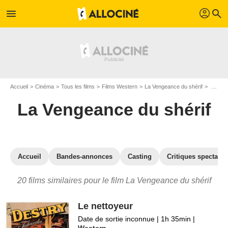
profil
menu
search
Accueil
Cinéma
Tous les films
Films Western
La Vengeance du shérif
Les films similaires à "La Vengeance du shérif"
La Vengeance du shérif
Accueil
Bandes-annonces
Casting
Critiques spectateu
20 films similaires pour le film La Vengeance du shérif
Le nettoyeur
Date de sortie inconnue
|
1h 35min
|