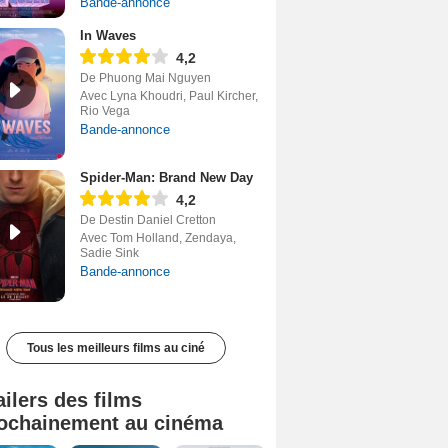
Bande-annonce
In Waves
4,2
De Phuong Mai Nguyen
Avec Lyna Khoudri, Paul Kircher,
Rio Vega
Bande-annonce
Spider-Man: Brand New Day
4,2
De Destin Daniel Cretton
Avec Tom Holland, Zendaya,
Sadie Sink
Bande-annonce
Tous les meilleurs films au ciné
ailers des films
ochainement au cinéma
Tombé du ciel Bande-annonce VF
La fin d’Oak Street Bande-annonce VO STFR
Soudain Bande-annonce VF STFR