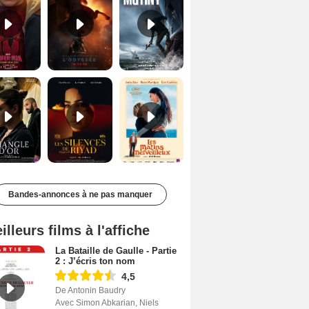
Le Triangle d'or Bande-annonce VF
Les Silences de Riyad Bande-annonce VO STFR
Les Matins merveilleux Bande-annonce VF
Bandes-annonces à ne pas manquer
illeurs films à l'affiche
La Bataille de Gaulle - Partie
2 : J’écris ton nom
4,5
De Antonin Baudry
Avec Simon Abkarian, Niels