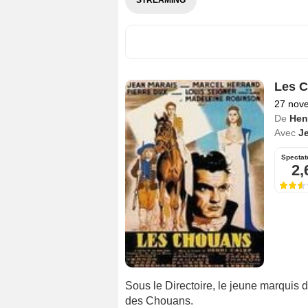
STREAMING
Les 
27 nov
De
Henr
Avec
J
Spectat
2,
Sous le Directoire, le jeune marquis 
des Chouans.