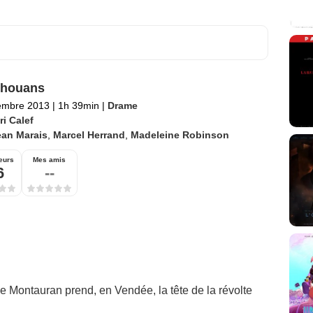
Chouans
embre 2013
|
1h 39min
|
Drame
i Calef
ean Marais
,
Marcel Herrand
,
Madeleine Robinson
eurs
Mes amis
6
--
de Montauran prend, en Vendée, la tête de la révolte