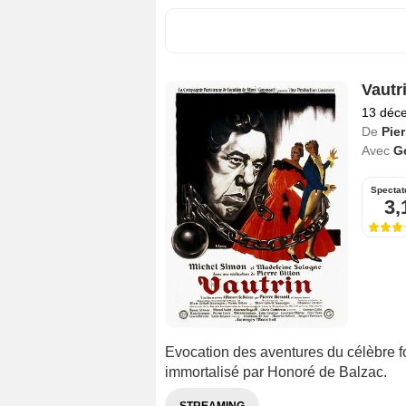
Vautr
13 déc
De
Pier
Avec
G
Spectat
3,
Evocation des aventures du célèbre for
immortalisé par Honoré de Balzac.