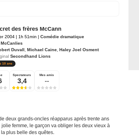
cret des frères McCann
ier 2004
|
1h 51min
|
Comédie dramatique
 McCanlies
bert Duvall
,
Michael Caine
,
Haley Joel Osment
iginal
Secondhand Lions
s 10 ans
se
Spectateurs
Mes amis
6
3,4
--
 de deux grands-oncles réapparus après trente ans
jolie femme, le garçon va obliger les deux vieux à
la plus belle des quêtes.