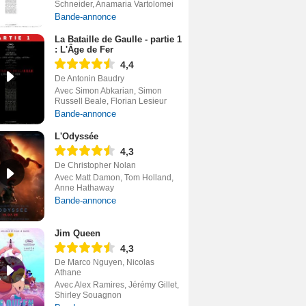
Schneider, Anamaria Vartolomei
Bande-annonce
La Bataille de Gaulle - partie 1
: L'Âge de Fer
4,4
De Antonin Baudry
Avec Simon Abkarian, Simon
Russell Beale, Florian Lesieur
Bande-annonce
L'Odyssée
4,3
De Christopher Nolan
Avec Matt Damon, Tom Holland,
Anne Hathaway
Bande-annonce
Jim Queen
4,3
De Marco Nguyen, Nicolas
Athane
Avec Alex Ramires, Jérémy Gillet,
Shirley Souagnon