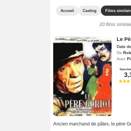
Accueil
Casting
Films similair
20 films simila
Le Pè
Date de
De
Rob
Avec
Pi
Spectat
3,
Ancien marchand de pâtes, le père Gori