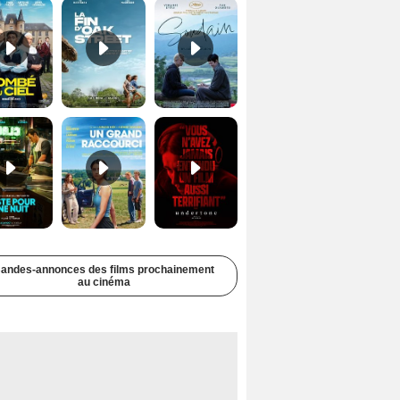
Juste pour une nuit Bande-annonce VO STFR
Un grand raccourci Bande-annonce VF
Undertone Bande-annonce VO STFR
andes-annonces des films prochainement
au cinéma