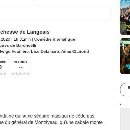
chesse de Langeais
 2020
|
1h 31min
|
Comédie dramatique
ques de Baroncelli
wige Feuillère
,
Lise Delamare
,
Aime Clariond
eurs
Mes amis
0
--
B
'
daine qui aime séduire mais qui ne cède pas.
se du général de Montriveau, qu'une cabale monte