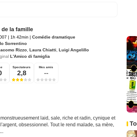
 de la famille
2007
|
1h 42min
|
Comédie dramatique
lo Sorrentino
iacomo Rizzo
,
Laura Chiatti
,
Luigi Angelillo
iginal
L'Amico di famiglia
se
Spectateurs
Mes amis
0
2,8
--
monstrueusement laid, sale, riche et radin, cynique et
To
 l'argent, obsessionnel. Tout le rend malade, sa mère,
..