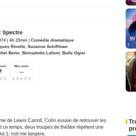
: Spectre
974
|
4h 20min
|
Comédie dramatique
ques Rivette
,
Suzanne Schiffman
liet Berto
,
Bernadette Lafont
,
Bulle Ogier
eurs
Mes amis
7
--
ème de Lewis Carroll, Colin essaie de retrouver les
Tr
 ce temps, deux troupes de théâtre répétent une
pr
ut 1: noli me tangere.