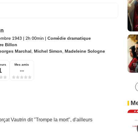
in
embre 1943
|
2h 00min
|
Comédie dramatique
re Billon
eorges Marchal
,
Michel Simon
,
Madeleine Sologne
eurs
Mes amis
1
--
Me
çat Vautrin dit "Trompe la mort", d'ailleurs