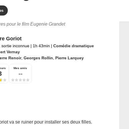
es
ires pour le film Eugenie Grandet
re Goriot
 sortie inconnue
|
1h 43min
|
Comédie dramatique
ert Vernay
erre Renoir
,
Georges Rollin
,
Pierre Larquey
eurs
Mes amis
3
--
ot va se ruiner pour installer ses deux filles.