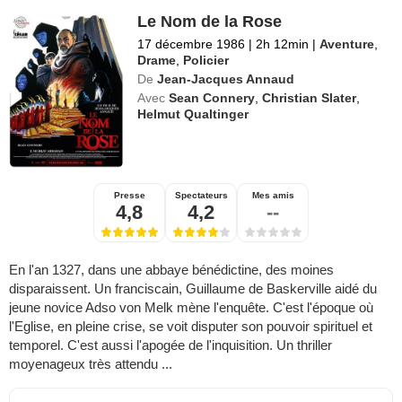
Le Nom de la Rose
17 décembre 1986
|
2h 12min
|
Aventure
,
Drame
,
Policier
De
Jean-Jacques Annaud
Avec
Sean Connery
,
Christian Slater
,
Helmut Qualtinger
Presse
Spectateurs
Mes amis
4,8
4,2
--
En l'an 1327, dans une abbaye bénédictine, des moines
disparaissent. Un franciscain, Guillaume de Baskerville aidé du
jeune novice Adso von Melk mène l'enquête. C'est l'époque où
l'Eglise, en pleine crise, se voit disputer son pouvoir spirituel et
temporel. C'est aussi l'apogée de l'inquisition. Un thriller
moyenageux très attendu ...