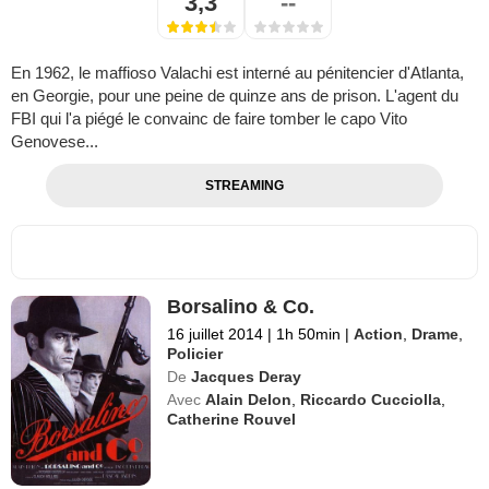
3,3
--
En 1962, le maffioso Valachi est interné au pénitencier d'Atlanta,
en Georgie, pour une peine de quinze ans de prison. L'agent du
FBI qui l'a piégé le convainc de faire tomber le capo Vito
Genovese...
STREAMING
Borsalino & Co.
16 juillet 2014
|
1h 50min
|
Action
,
Drame
,
Policier
De
Jacques Deray
Avec
Alain Delon
,
Riccardo Cucciolla
,
Catherine Rouvel