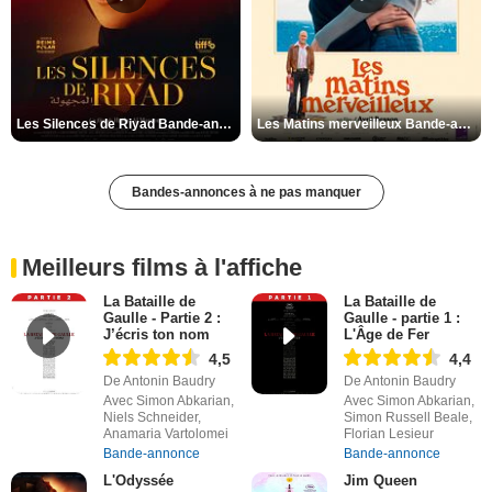
Les Silences de Riyad Bande-annonce VO STFR
Les Matins merveilleux Bande-annonce VF
Bandes-annonces à ne pas manquer
Meilleurs films à l'affiche
La Bataille de
La Bataille de
Gaulle - Partie 2 :
Gaulle - partie 1 :
J’écris ton nom
L'Âge de Fer
4,5
4,4
De Antonin Baudry
De Antonin Baudry
Avec Simon Abkarian,
Avec Simon Abkarian,
Niels Schneider,
Simon Russell Beale,
Anamaria Vartolomei
Florian Lesieur
Bande-annonce
Bande-annonce
L'Odyssée
Jim Queen