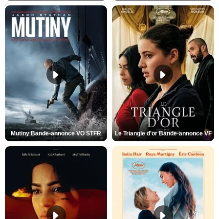
Mutiny Bande-annonce VO STFR
Le Triangle d'or Bande-annonce VF