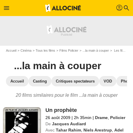
profil
menu
search
Accueil
Cinéma
Tous les films
Films Policier
...la main à couper
Les films similaires à "...la main à couper"
...la main à couper
Accueil
Casting
Critiques spectateurs
VOD
Photo
20 films similaires pour le film ...la main à couper
Un prophète
26 août 2009
|
2h 35min
|
Drame
,
Policier
De
Jacques Audiard
Avec
Tahar Rahim
,
Niels Arestrup
,
Adel