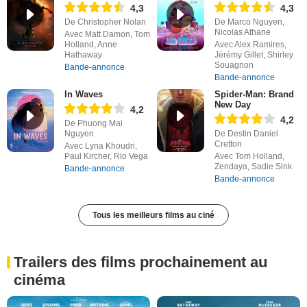
4,3
4,3
De Christopher Nolan
De Marco Nguyen,
Nicolas Athane
Avec Matt Damon, Tom
Holland, Anne
Avec Alex Ramires,
Hathaway
Jérémy Gillet, Shirley
Souagnon
Bande-annonce
Bande-annonce
In Waves
Spider-Man: Brand
New Day
4,2
4,2
De Phuong Mai
Nguyen
De Destin Daniel
Cretton
Avec Lyna Khoudri,
Paul Kircher, Rio Vega
Avec Tom Holland,
Zendaya, Sadie Sink
Bande-annonce
Bande-annonce
Tous les meilleurs films au ciné
Trailers des films prochainement au
cinéma