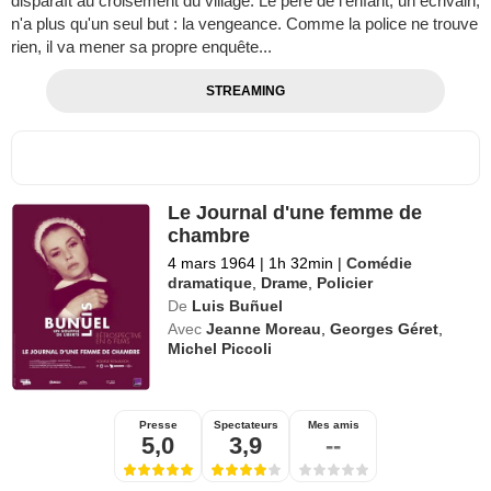
disparaît au croisement du village. Le père de l'enfant, un écrivain,
n'a plus qu'un seul but : la vengeance. Comme la police ne trouve
rien, il va mener sa propre enquête...
STREAMING
Le Journal d'une femme de
chambre
4 mars 1964
|
1h 32min
|
Comédie
dramatique
,
Drame
,
Policier
De
Luis Buñuel
Avec
Jeanne Moreau
,
Georges Géret
,
Michel Piccoli
Presse
Spectateurs
Mes amis
5,0
3,9
--