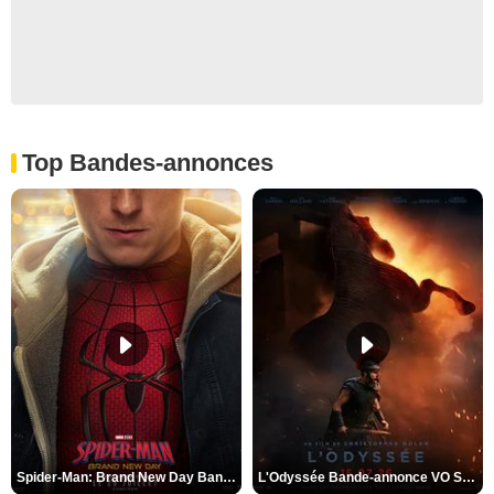
Top Bandes-annonces
Spider-Man: Brand New Day Bande-annonce VO STFR
L'Odyssée Bande-annonce VO STFR