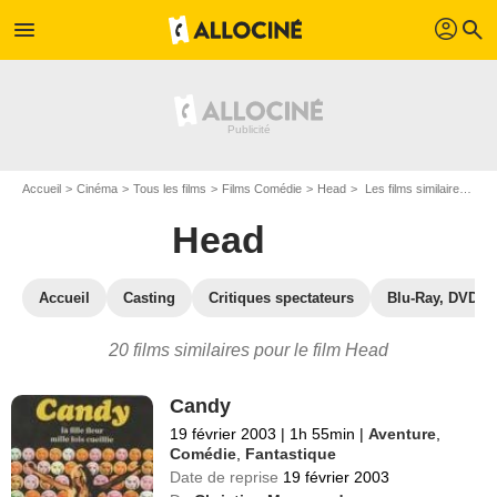
profil
menu
search
Accueil
Cinéma
Tous les films
Films Comédie
Head
Les films similaires à "Head"
Head
Accueil
Casting
Critiques spectateurs
Blu-Ray, DVD
20 films similaires pour le film Head
Candy
19 février 2003
|
1h 55min
|
Aventure
,
Comédie
,
Fantastique
Date de reprise
19 février 2003