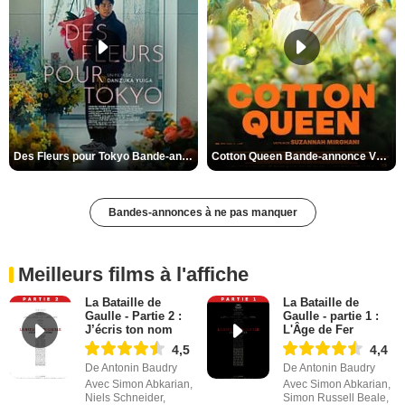
Des Fleurs pour Tokyo Bande-annonce VO STFR
Cotton Queen Bande-annonce VO STFR
Bandes-annonces à ne pas manquer
Meilleurs films à l'affiche
La Bataille de
La Bataille de
Gaulle - Partie 2 :
Gaulle - partie 1 :
J’écris ton nom
L'Âge de Fer
4,5
4,4
De Antonin Baudry
De Antonin Baudry
Avec Simon Abkarian,
Avec Simon Abkarian,
Niels Schneider,
Simon Russell Beale,