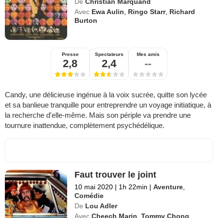
De
Christian Marquand
Avec
Ewa Aulin
,
Ringo Starr
,
Richard
Burton
Presse
Spectateurs
Mes amis
2,8
2,4
--
Candy, une délicieuse ingénue à la voix sucrée, quitte son lycée
et sa banlieue tranquille pour entreprendre un voyage initiatique, à
la recherche d'elle-même. Mais son périple va prendre une
tournure inattendue, complètement psychédélique.
Faut trouver le joint
10 mai 2020
|
1h 22min
|
Aventure
,
Comédie
De
Lou Adler
Avec
Cheech Marin
,
Tommy Chong
,