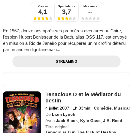
Presse
Spectateurs
Mes amis
4,1
3,7
--
En 1967, douze ans après ses premières aventures au Caire,
l'espion Hubert Bonisseur de la Bath, alias OSS 117, est envoyé
en mission à Rio de Janeiro pour récupérer un microfilm détenu
par un ancien dignitaire nazi...
STREAMING
Tenacious D et le Médiator du
destin
4 juillet 2007
|
1h 33min
|
Comédie
,
Musical
De
Liam Lynch
Avec
Jack Black
,
Kyle Gass
,
J.R. Reed
Titre original
Tenacious D in The Pick of Destiny