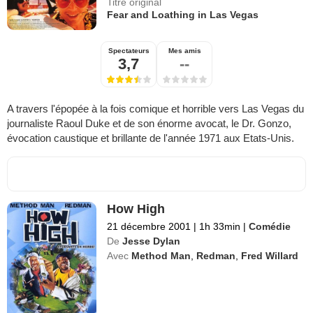
Titre original
Fear and Loathing in Las Vegas
Spectateurs
Mes amis
3,7
--
A travers l'épopée à la fois comique et horrible vers Las Vegas du
journaliste Raoul Duke et de son énorme avocat, le Dr. Gonzo,
évocation caustique et brillante de l'année 1971 aux Etats-Unis.
How High
21 décembre 2001
|
1h 33min
|
Comédie
De
Jesse Dylan
Avec
Method Man
,
Redman
,
Fred Willard