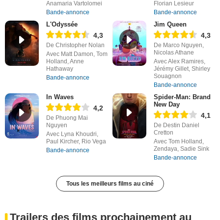
Anamaria Vartolomei
Florian Lesieur
Bande-annonce
Bande-annonce
L'Odyssée
Jim Queen
4,3
4,3
De Christopher Nolan
De Marco Nguyen,
Nicolas Athane
Avec Matt Damon, Tom
Holland, Anne
Avec Alex Ramires,
Hathaway
Jérémy Gillet, Shirley
Souagnon
Bande-annonce
Bande-annonce
In Waves
Spider-Man: Brand
New Day
4,2
4,1
De Phuong Mai
Nguyen
De Destin Daniel
Cretton
Avec Lyna Khoudri,
Paul Kircher, Rio Vega
Avec Tom Holland,
Zendaya, Sadie Sink
Bande-annonce
Bande-annonce
Tous les meilleurs films au ciné
Trailers des films prochainement au