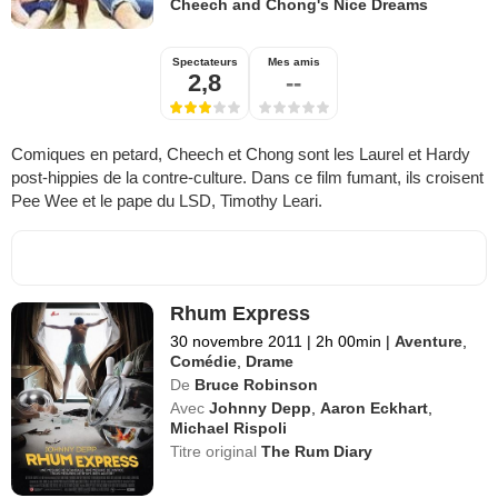
Cheech and Chong's Nice Dreams
Spectateurs
Mes amis
2,8
--
Comiques en petard, Cheech et Chong sont les Laurel et Hardy
post-hippies de la contre-culture. Dans ce film fumant, ils croisent
Pee Wee et le pape du LSD, Timothy Leari.
Rhum Express
30 novembre 2011
|
2h 00min
|
Aventure
,
Comédie
,
Drame
De
Bruce Robinson
Avec
Johnny Depp
,
Aaron Eckhart
,
Michael Rispoli
Titre original
The Rum Diary