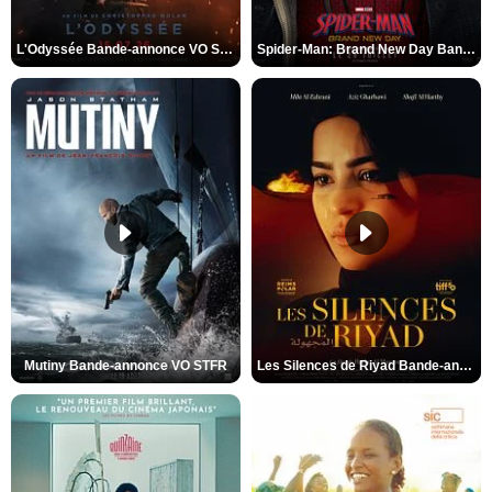
L'Odyssée Bande-annonce VO STFR
Spider-Man: Brand New Day Bande-annonce VO STFR
Mutiny Bande-annonce VO STFR
Les Silences de Riyad Bande-annonce VO STFR