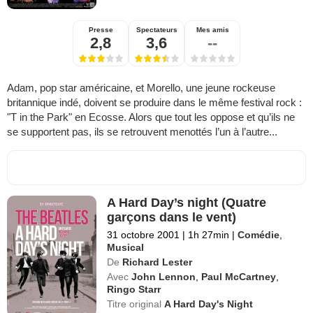
Presse
Spectateurs
Mes amis
2,8
3,6
--
Adam, pop star américaine, et Morello, une jeune rockeuse
britannique indé, doivent se produire dans le même festival rock :
"T in the Park" en Ecosse. Alors que tout les oppose et qu’ils ne
se supportent pas, ils se retrouvent menottés l’un à l’autre...
A Hard Day’s night (Quatre
garçons dans le vent)
31 octobre 2001
|
1h 27min
|
Comédie
,
Musical
De
Richard Lester
Avec
John Lennon
,
Paul McCartney
,
Ringo Starr
Titre original
A Hard Day's Night