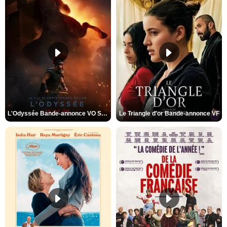
L'Odyssée Bande-annonce VO STFR
Le Triangle d'or Bande-annonce VF