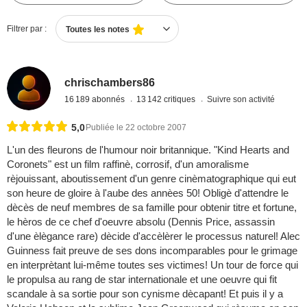
Filtrer par :
Toutes les notes
chrischambers86
16 189 abonnés
13 142 critiques
Suivre son activité
5,0
Publiée le 22 octobre 2007
L'un des fleurons de l'humour noir britannique. "Kind Hearts and
Coronets" est un film raffinè, corrosif, d'un amoralisme
rèjouissant, aboutissement d'un genre cinèmatographique qui eut
son heure de gloire à l'aube des annèes 50! Obligè d'attendre le
dècès de neuf membres de sa famille pour obtenir titre et fortune,
le hèros de ce chef d'oeuvre absolu (Dennis Price, assassin
d'une èlègance rare) dècide d'accèlèrer le processus naturel! Alec
Guinness fait preuve de ses dons incomparables pour le grimage
en interprètant lui-même toutes ses victimes! Un tour de force qui
le propulsa au rang de star internationale et une oeuvre qui fit
scandale à sa sortie pour son cynisme dècapant! Et puis il y a