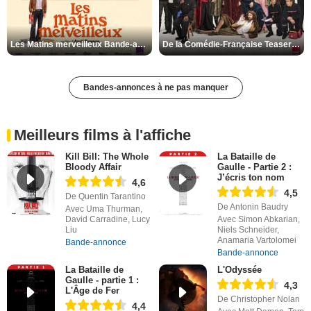
Les Matins merveilleux Bande-annonce VF
De la Comédie-Française Teaser VF
Bandes-annonces à ne pas manquer
Meilleurs films à l'affiche
Kill Bill: The Whole
La Bataille de
Bloody Affair
Gaulle - Partie 2 :
J’écris ton nom
4,6
4,5
De Quentin Tarantino
De Antonin Baudry
Avec Uma Thurman,
David Carradine, Lucy
Avec Simon Abkarian,
Liu
Niels Schneider,
Anamaria Vartolomei
Bande-annonce
Bande-annonce
La Bataille de
L'Odyssée
Gaulle - partie 1 :
4,3
L'Âge de Fer
De Christopher Nolan
4,4