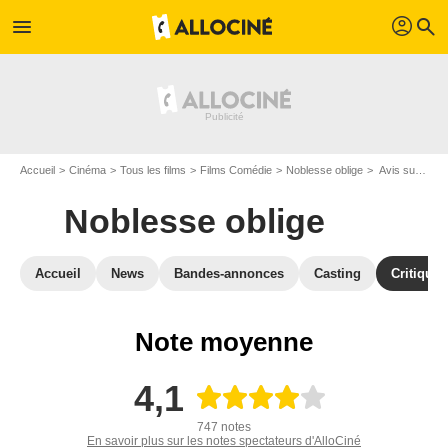
profil
menu
search
Accueil
Cinéma
Tous les films
Films Comédie
Noblesse oblige
Avis sur Noblesse oblige
Noblesse oblige
Accueil
News
Bandes-annonces
Casting
Critiques
Note moyenne
4,1
747 notes
En savoir plus sur les notes spectateurs d'AlloCiné