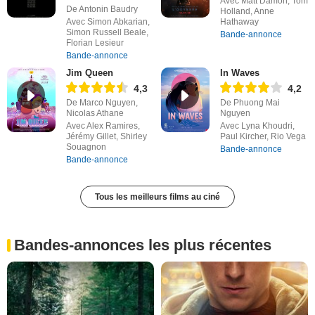
Avec Matt Damon, Tom
De Antonin Baudry
Holland, Anne
Avec Simon Abkarian,
Hathaway
Simon Russell Beale,
Bande-annonce
Florian Lesieur
Bande-annonce
Jim Queen
In Waves
4,3
4,2
De Marco Nguyen,
De Phuong Mai
Nicolas Athane
Nguyen
Avec Alex Ramires,
Avec Lyna Khoudri,
Jérémy Gillet, Shirley
Paul Kircher, Rio Vega
Souagnon
Bande-annonce
Bande-annonce
Tous les meilleurs films au ciné
Bandes-annonces les plus récentes