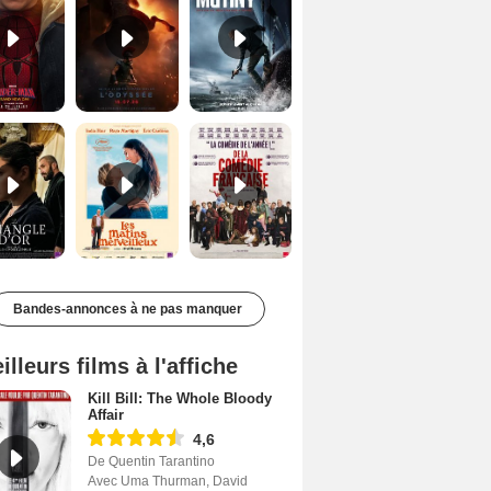
Le Triangle d'or Bande-annonce VF
Les Matins merveilleux Bande-annonce VF
De la Comédie-Française Teaser VF
Bandes-annonces à ne pas manquer
illeurs films à l'affiche
Kill Bill: The Whole Bloody
Affair
4,6
De Quentin Tarantino
Avec Uma Thurman, David