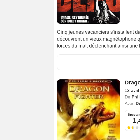
Cinq jeunes vacanciers s'installent da
découvrent un vieux magnétophone qui
forces du mal, déclenchant ainsi une 
Drago
12 avri
De
Phil
Avec
D
Spectat
1,