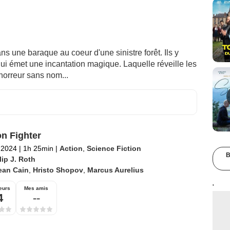
ns une baraque au coeur d'une sinistre forêt. Ils y
 émet une incantation magique. Laquelle réveille les
horreur sans nom...
n Fighter
l 2024
|
1h 25min
|
Action
,
Science Fiction
B
lip J. Roth
ean Cain
,
Hristo Shopov
,
Marcus Aurelius
'
eurs
Mes amis
4
--