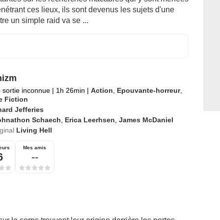
nétrant ces lieux, ils sont devenus les sujets d'une
re un simple raid va se ...
nizm
 sortie inconnue
|
1h 26min
|
Action
,
Epouvante-horreur
,
 Fiction
ard Jefferies
ohnathon Schaech
,
Erica Leerhsen
,
James McDaniel
iginal
Living Hell
eurs
Mes amis
6
--