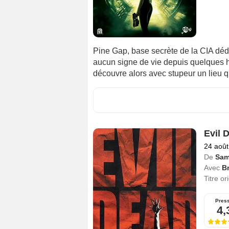
Pine Gap, base secrète de la CIA dé
aucun signe de vie depuis quelques he
découvre alors avec stupeur un lieu
Evil 
24 août
De
Sam
Avec
B
Titre or
Pres
4,