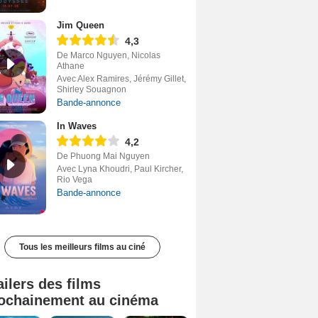
Jim Queen
4,3
De Marco Nguyen, Nicolas
Athane
Avec Alex Ramires, Jérémy Gillet,
Shirley Souagnon
Bande-annonce
In Waves
4,2
De Phuong Mai Nguyen
Avec Lyna Khoudri, Paul Kircher,
Rio Vega
Bande-annonce
Tous les meilleurs films au ciné
ailers des films
ochainement au cinéma
Tombé du ciel Bande-annonce VF
La fin d’Oak Street Bande-annonce VO STFR
Juste pour une nuit Bande-annonce VO STFR