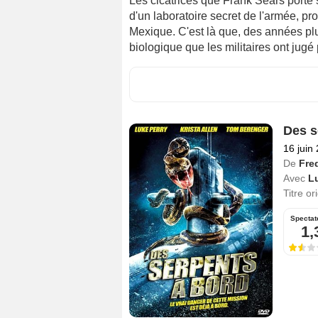
Les cicatrices que Frank Sears porte s
d'un laboratoire secret de l'armée, p
Mexique. C'est là que, des années plus
biologique que les militaires ont jugé 
Des s
16 juin
De
Fre
Avec
L
Titre or
Spectat
1,