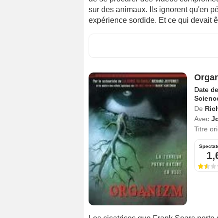
sur des animaux. Ils ignorent qu'en pé
expérience sordide. Et ce qui devait êt
Orga
Date de
Science
De
Rich
Avec
J
Titre or
Spectat
1,