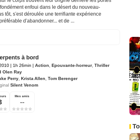
ur le corps trouvent leur origine derrière les portes
rofondément enfoui dans le désert du nouveau-
 tôt, s'est déroulée une terrifiante expérience
préférable d'abandonner... et de ...
erpents à bord
 2010
|
1h 26min
|
Action
,
Epouvante-horreur
,
Thriller
d Olen Ray
uke Perry
,
Krista Allen
,
Tom Berenger
iginal
Silent Venom
eurs
Mes amis
3
--
To