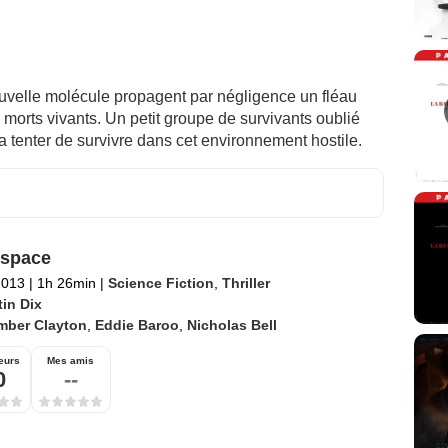
ouvelle molécule propagent par négligence un fléau
morts vivants. Un petit groupe de survivants oublié
a tenter de survivre dans cet environnement hostile.
lspace
2013
|
1h 26min
|
Science Fiction
,
Thriller
tin Dix
mber Clayton
,
Eddie Baroo
,
Nicholas Bell
eurs
Mes amis
0
--