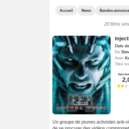
Accueil
News
Bandes-annonc
20 films sim
Inject
Date de
De
Sim
Avec
K
Titre or
Spectat
2,
Un groupe de jeunes activistes anti-vi
de se procurer des vidéos compromet