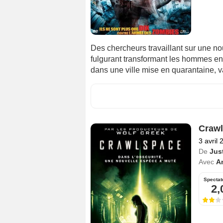
Des chercheurs travaillant sur une n
fulgurant transformant les hommes en 
dans une ville mise en quarantaine, v
Craw
3 avril 
De
Jus
Avec
A
Spectat
2,