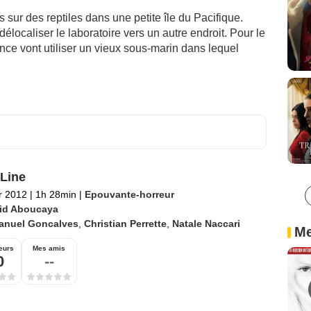
 sur des reptiles dans une petite île du Pacifique.
délocaliser le laboratoire vers un autre endroit. Pour le
 vont utiliser un vieux sous-marin dans lequel
Line
er 2012
|
1h 28min
|
Epouvante-horreur
id Aboucaya
anuel Goncalves
,
Christian Perrette
,
Natale Naccari
Me
eurs
Mes amis
0
--