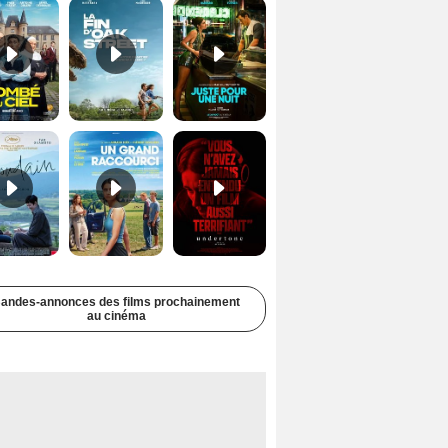
Soudain Bande-annonce VF STFR
Un grand raccourci Bande-annonce VF
Undertone Bande-annonce VO STFR
andes-annonces des films prochainement
au cinéma