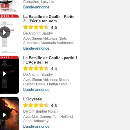
Carradine, Lucy Liu
Bande-annonce
La Bataille de Gaulle - Partie
2 : J’écris ton nom
4,5
De Antonin Baudry
Avec Simon Abkarian, Niels
Schneider, Anamaria Vartolomei
Bande-annonce
La Bataille de Gaulle - partie 1
: L'Âge de Fer
4,4
De Antonin Baudry
Avec Simon Abkarian, Simon
Russell Beale, Florian Lesieur
Bande-annonce
L'Odyssée
4,3
De Christopher Nolan
Avec Matt Damon, Tom Holland,
Anne Hathaway
Bande-annonce