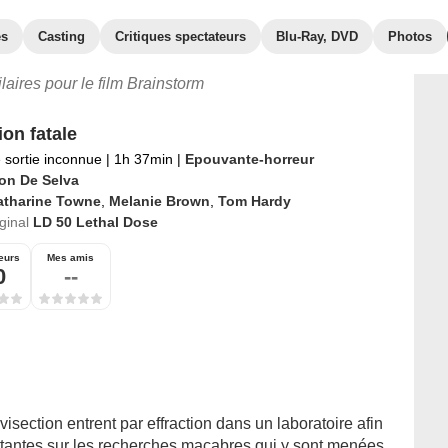
es
Casting
Critiques spectateurs
Blu-Ray, DVD
Photos
ilaires pour le film Brainstorm
ion fatale
 sortie inconnue
|
1h 37min
|
Epouvante-horreur
on De Selva
atharine Towne
,
Melanie Brown
,
Tom Hardy
iginal
LD 50 Lethal Dose
eurs
Mes amis
0
--
visection entrent par effraction dans un laboratoire afin
tantes sur les recherches macabres qui y sont menées