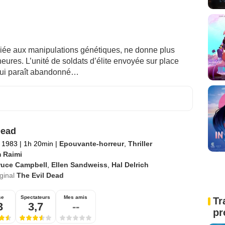
diée aux manipulations génétiques, ne donne plus
ures. L’unité de soldats d’élite envoyée sur place
 qui paraît abandonné…
Dead
 1983
|
1h 20min
|
Epouvante-horreur
,
Thriller
 Raimi
ruce Campbell
,
Ellen Sandweiss
,
Hal Delrich
iginal
The Evil Dead
se
Spectateurs
Mes amis
Tr
3
3,7
--
pr