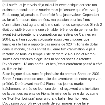
(oui oui^^...et je te vois déjà toi qui lis cette critique derrière ton
ordinateur esquisser un sourire mais je t'assure que c'est vrai ).
Et du coup j'ai jamais pu l'apprécié à sa juste valeur. Cependant
au fur et à mesure des années, ma passion pour les films
d'animation s'est agrandi et je me suis rendu compte que Shrek 2
était considéré comme une véritable référence du genre; un film
ayant été présenté hors compétition au festival de Cannes en
2004, ayant un succès colossale aussi bien critiques que
financier ( le film a rapporté pas moins de 920 millions de dollar
dans le monde, ce qui en fait le 6 ème film d'animation le plus
rentable de tous les temps juste derrière le Roi Lion et Némo).
Toutes ces critiques élogieuses m'ont poussées à retenter
l'expérience...13 ans après...et ben j'étais carrément passé à côté
du film en fait !!
Suite logique du au succès planétaire du premier Shrek en 2001,
Shrek 2 nous propose une suite des aventures de notre ogre vert
préféré. Dorénavant marié à Fiona, nos jeunes mariés
fraîchement rentrés de leur lune de miel reçoivent une invitation
de la part des parents de Fiona, le roi et de la reine du royaume
de "Fort Fort Lointain" pour un grand bal en leur honneur.
L'occasion pour Shrek de sortir de son marais et de faire