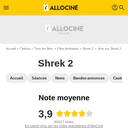
profil
menu
search
Accueil
Cinéma
Tous les films
Films Animation
Shrek 2
Avis sur Shrek 2
Shrek 2
Accueil
Séances
News
Bandes-annonces
Casting
Note moyenne
3,9
60427 notes
En savoir plus sur les notes spectateurs d'AlloCiné