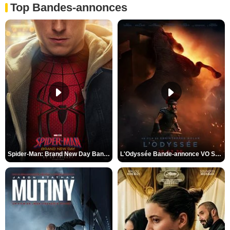
Top Bandes-annonces
Spider-Man: Brand New Day Bande-annonce VO STFR
L'Odyssée Bande-annonce VO STFR