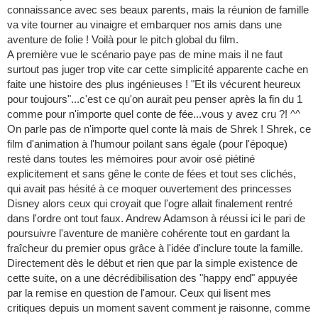
connaissance avec ses beaux parents, mais la réunion de famille
va vite tourner au vinaigre et embarquer nos amis dans une
aventure de folie ! Voilà pour le pitch global du film.
A première vue le scénario paye pas de mine mais il ne faut
surtout pas juger trop vite car cette simplicité apparente cache en
faite une histoire des plus ingénieuses ! "Et ils vécurent heureux
pour toujours"...c'est ce qu'on aurait peu penser après la fin du 1
comme pour n'importe quel conte de fée...vous y avez cru ?! ^^
On parle pas de n'importe quel conte là mais de Shrek ! Shrek, ce
film d'animation à l'humour poilant sans égale (pour l'époque)
resté dans toutes les mémoires pour avoir osé piétiné
explicitement et sans gêne le conte de fées et tout ses clichés,
qui avait pas hésité à ce moquer ouvertement des princesses
Disney alors ceux qui croyait que l'ogre allait finalement rentré
dans l'ordre ont tout faux. Andrew Adamson à réussi ici le pari de
poursuivre l'aventure de manière cohérente tout en gardant la
fraîcheur du premier opus grâce à l'idée d'inclure toute la famille.
Directement dès le début et rien que par la simple existence de
cette suite, on a une décrédibilisation des "happy end" appuyée
par la remise en question de l'amour. Ceux qui lisent mes
critiques depuis un moment savent comment je raisonne, comme