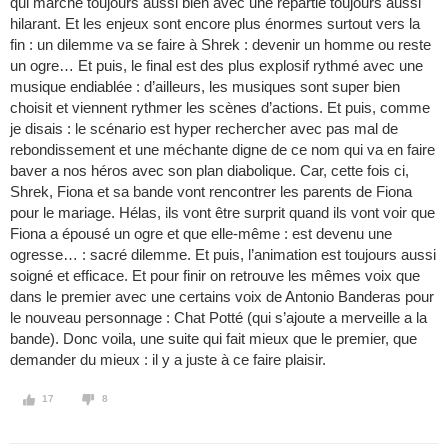
qui marche toujours aussi bien avec une répartie toujours aussi
hilarant. Et les enjeux sont encore plus énormes surtout vers la
fin : un dilemme va se faire à Shrek : devenir un homme ou reste
un ogre… Et puis, le final est des plus explosif rythmé avec une
musique endiablée : d’ailleurs, les musiques sont super bien
choisit et viennent rythmer les scènes d’actions. Et puis, comme
je disais : le scénario est hyper rechercher avec pas mal de
rebondissement et une méchante digne de ce nom qui va en faire
baver a nos héros avec son plan diabolique. Car, cette fois ci,
Shrek, Fiona et sa bande vont rencontrer les parents de Fiona
pour le mariage. Hélas, ils vont être surprit quand ils vont voir que
Fiona a épousé un ogre et que elle-même : est devenu une
ogresse… : sacré dilemme. Et puis, l’animation est toujours aussi
soigné et efficace. Et pour finir on retrouve les mêmes voix que
dans le premier avec une certains voix de Antonio Banderas pour
le nouveau personnage : Chat Potté (qui s’ajoute a merveille a la
bande). Donc voila, une suite qui fait mieux que le premier, que
demander du mieux : il y a juste à ce faire plaisir.
17
8