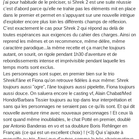
j'ai pour habitude de le préciser, si Shrek 2 est une suite réussie
c'est d'abord parce qu'elle ne trahie pas les éléments mit en place
dans le premier et permet en s'appuyant sur une nouvelle intrigue
d'exploiter encore plus loin les différents champs de réflexion.
C'est exactement le cas pour Shrek 2 qui répond au delà de
toutes espérances aux exigences du cahier des charges. Ainsi on
reprend les mêmes et on recommence, même délire, même
caractère parodique...la même recette et ça marche toujours
autant, on sourit, on rigole pendant 1h30 d'aventure et de
rebondissements intense et imprévisible pendant laquelle les
temps morts sont exclus.
Les personnages sont super, en premier bien sur le trio
Shrek/l'âne et Fiona qu'on retrouve fidèles à eux même: Shrek
toujours aussi "ogre", l'âne toujours aussi pipelette, Fiona toujours
aussi douce. On saluera encore le casting vf, Alain Chabat/Med
Hondo/Barbara Tissier toujours au top dans leur interprétation et
sans qui les personnages ne seraient pas ce qu'ils sont. Et qui dit
nouvelle aventure rime avec nouveaux personnages ! Et ceux là
sont quand même inoubliables, le chat Potté en premier, doublé
par Antonio Banderas en vo et sa doublure Boris Rehlinger en
Français (ce qui est un excellent choix) ! (<3) Qui s'ajoute à
merveille au trio. Ainsi que d'autres comme le très charismatique