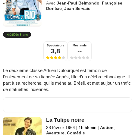
Avec
Jean-Paul Belmondo
,
Françoise
Dorléac
,
Jean Servais
Dès 8 ans
Spectateurs
Mes amis
3,8
--
Le deuxième classe Adrien Dufourquet est témoin de
l'enlèvement de sa fiancée Agnès, fille d'un célèbre ethnologue. Il
part à sa recherche, qui le mène au Brésil, et met au jour un trafic
de statuettes indiennes.
La Tulipe noire
28 février 1964
|
1h 55min
|
Action
,
Aventure
,
Comédie