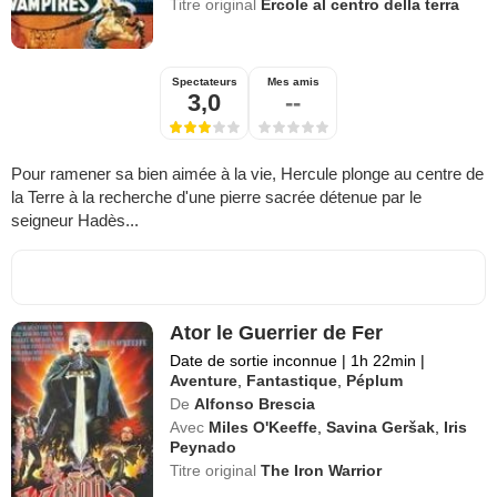
Titre original
Ercole al centro della terra
Spectateurs
Mes amis
3,0
--
Pour ramener sa bien aimée à la vie, Hercule plonge au centre de
la Terre à la recherche d'une pierre sacrée détenue par le
seigneur Hadès...
Ator le Guerrier de Fer
Date de sortie inconnue
|
1h 22min
|
Aventure
,
Fantastique
,
Péplum
De
Alfonso Brescia
Avec
Miles O'Keeffe
,
Savina Geršak
,
Iris
Peynado
Titre original
The Iron Warrior