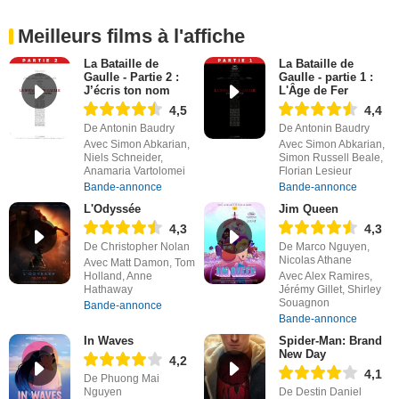
Meilleurs films à l'affiche
La Bataille de
La Bataille de
Gaulle - Partie 2 :
Gaulle - partie 1 :
J’écris ton nom
L'Âge de Fer
4,5
4,4
De Antonin Baudry
De Antonin Baudry
Avec Simon Abkarian,
Avec Simon Abkarian,
Niels Schneider,
Simon Russell Beale,
Anamaria Vartolomei
Florian Lesieur
Bande-annonce
Bande-annonce
L'Odyssée
Jim Queen
4,3
4,3
De Christopher Nolan
De Marco Nguyen,
Nicolas Athane
Avec Matt Damon, Tom
Holland, Anne
Avec Alex Ramires,
Hathaway
Jérémy Gillet, Shirley
Souagnon
Bande-annonce
Bande-annonce
In Waves
Spider-Man: Brand
New Day
4,2
4,1
De Phuong Mai
Nguyen
De Destin Daniel