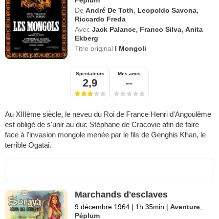
Péplum
De
André De Toth
,
Leopoldo Savona
,
Riccardo Freda
Avec
Jack Palance
,
Franco Silva
,
Anita
Ekberg
Titre original
I Mongoli
Spectateurs
Mes amis
2,9
--
Au XIIIème siècle, le neveu du Roi de France Henri d'Angoulême
est obligé de s'unir au duc Stéphane de Cracovie afin de faire
face à l'invasion mongole menée par le fils de Genghis Khan, le
terrible Ogatai.
Marchands d'esclaves
9 décembre 1964
|
1h 35min
|
Aventure
,
Péplum