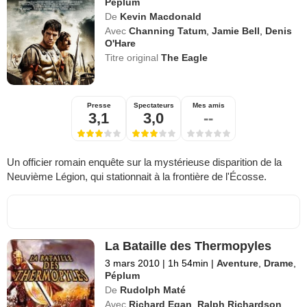
Péplum
De
Kevin Macdonald
Avec
Channing Tatum
,
Jamie Bell
,
Denis
O'Hare
Titre original
The Eagle
Presse
Spectateurs
Mes amis
3,1
3,0
--
Un officier romain enquête sur la mystérieuse disparition de la
Neuvième Légion, qui stationnait à la frontière de l'Écosse.
La Bataille des Thermopyles
3 mars 2010
|
1h 54min
|
Aventure
,
Drame
,
Péplum
De
Rudolph Maté
Avec
Richard Egan
,
Ralph Richardson
,