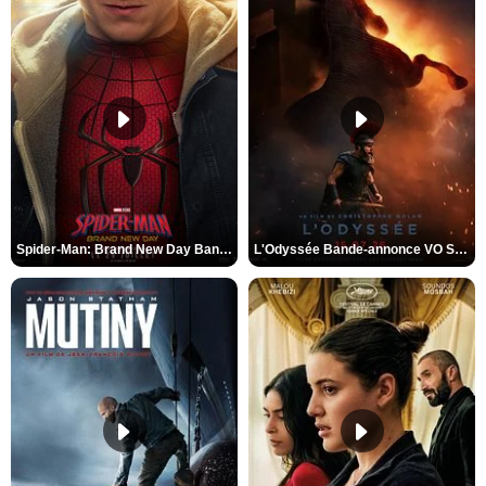
Spider-Man: Brand New Day Bande-annonce VO STFR
L'Odyssée Bande-annonce VO STFR