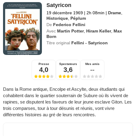
Satyricon
19 décembre 1969
|
2h 08min
|
Drame
,
Historique
,
Péplum
De
Federico Fellini
Avec
Martin Potter
,
Hiram Keller
,
Max
Born
Titre original
Fellini - Satyricon
Presse
Spectateurs
Mes amis
4,0
3,6
--
Dans la Rome antique, Encolpe et Ascylte, deux étudiants qui
cohabitent dans le quartier souterrain de Subure où ils vivent de
rapines, se disputent les faveurs de leur jeune esclave Giton. Les
trois comparses, tour à tour désunis et réunis, vont vivre
différentes histoires au gré de leurs rencontres.