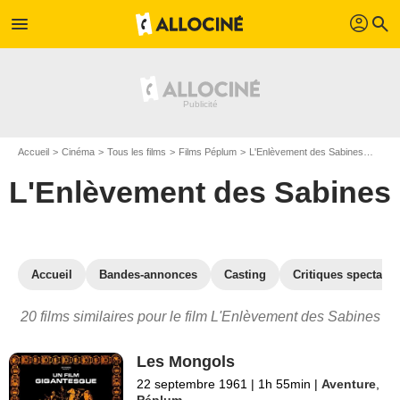
profil
menu
search
Accueil
Cinéma
Tous les films
Films Péplum
L'Enlèvement des Sabines
Les f
L'Enlèvement des Sabines
Accueil
Bandes-annonces
Casting
Critiques spectateu
20 films similaires pour le film L'Enlèvement des Sabines
Les Mongols
22 septembre 1961
|
1h 55min
|
Aventure
,