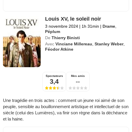
Louis XV, le soleil noir
3 novembre 2024
|
1h 31min
|
Drame
,
Péplum
De
Thierry Binisti
Avec
Vinciane Millereau
,
Stanley Weber
,
Féodor Atkine
Spectateurs
Mes amis
3,4
--
Une tragédie en trois actes : comment un jeune roi aimé de son
peuple, sensible au bouillonnement artistique et intellectuel de son
siècle (celui des Lumières), va finir son règne dans la déchéance
et la haine.