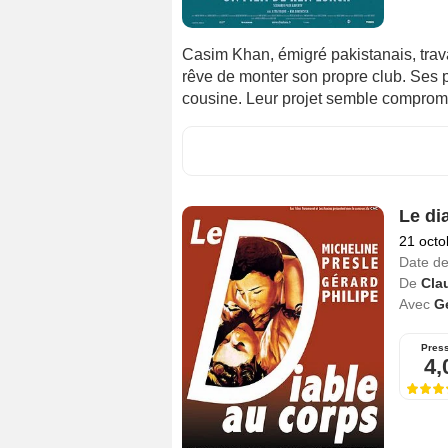
Casim Khan, émigré pakistanais, tra
rêve de monter son propre club. Ses p
cousine. Leur projet semble comprom
Le di
21 octo
Date de
De
Cla
Avec
Gé
Pres
4,