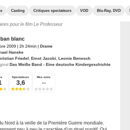
es
Casting
Critiques spectateurs
VOD
Blu-Ray, DVD
aires pour le film Le Professeur
ban blanc
bre 2009
|
2h 24min
|
Drame
hael Haneke
ristian Friedel
,
Ernst Jacobi
,
Leonie Benesch
iginal
Das Weiße Band - Eine deutsche Kindergeschichte
se
Spectateurs
Mes amis
1
3,6
--
du Nord à la veille de la Première Guerre mondiale.
ennent peu à peu le caractère d'un rituel punitif. Qui