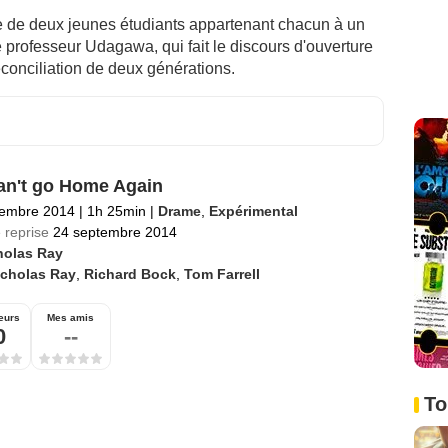
 de deux jeunes étudiants appartenant chacun à un
e professeur Udagawa, qui fait le discours d'ouverture
réconciliation de deux générations.
n't go Home Again
tembre 2014
|
1h 25min
|
Drame
,
Expérimental
 reprise
24 septembre 2014
holas Ray
icholas Ray
,
Richard Bock
,
Tom Farrell
eurs
Mes amis
0
--
To