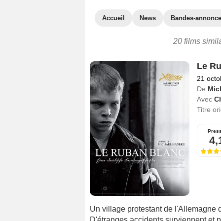
Accueil
News
Bandes-annonc
20 films simil
Le Ru
21 octo
De
Mic
Avec
Ch
Titre or
Pres
4,
Un village protestant de l'Allemagne 
D'étranges accidents surviennent et pr