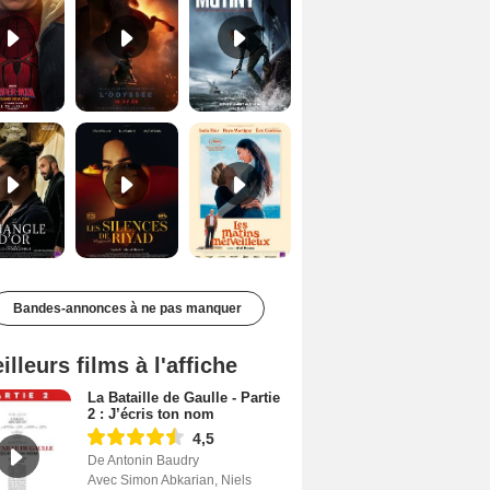
Le Triangle d'or Bande-annonce VF
Les Silences de Riyad Bande-annonce VO STFR
Les Matins merveilleux Bande-annonce VF
Bandes-annonces à ne pas manquer
illeurs films à l'affiche
La Bataille de Gaulle - Partie
2 : J’écris ton nom
4,5
De Antonin Baudry
Avec Simon Abkarian, Niels