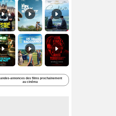
Juste pour une nuit Bande-annonce VO STFR
Un grand raccourci Bande-annonce VF
Undertone Bande-annonce VO STFR
andes-annonces des films prochainement
au cinéma