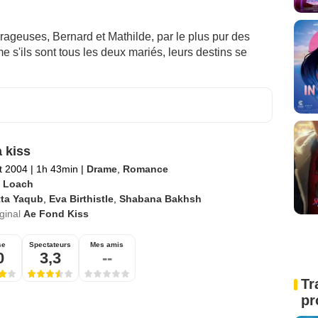
ageuses, Bernard et Mathilde, par le plus pur des
e s'ils sont tous les deux mariés, leurs destins se
a kiss
et 2004
|
1h 43min
|
Drame
,
Romance
 Loach
tta Yaqub
,
Eva Birthistle
,
Shabana Bakhsh
iginal
Ae Fond Kiss
se
Spectateurs
Mes amis
0
3,3
--
Tr
pr