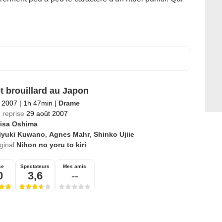
et brouillard au Japon
 2007
|
1h 47min
|
Drame
 reprise
29 août 2007
isa Oshima
iyuki Kuwano
,
Agnes Mahr
,
Shinko Ujiie
iginal
Nihon no yoru to kiri
se
Spectateurs
Mes amis
0
3,6
--