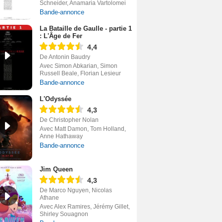
Schneider, Anamaria Vartolomei
Bande-annonce
La Bataille de Gaulle - partie 1
: L'Âge de Fer
4,4
De Antonin Baudry
Avec Simon Abkarian, Simon
Russell Beale, Florian Lesieur
Bande-annonce
L'Odyssée
4,3
De Christopher Nolan
Avec Matt Damon, Tom Holland,
Anne Hathaway
Bande-annonce
Jim Queen
4,3
De Marco Nguyen, Nicolas
Athane
Avec Alex Ramires, Jérémy Gillet,
Shirley Souagnon