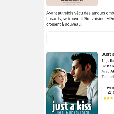
Ayant autrefois vécu des amours ombr
hasards, se trouvent être voisins. Mêm
croisent à nouveau.
Just 
14 juill
De
Ken
Avec
A
Titre or
Pres
4,