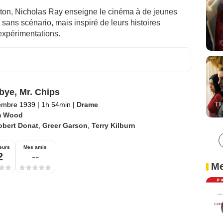
mton, Nicholas Ray enseigne le cinéma à de jeunes
lm sans scénario, mais inspiré de leurs histoires
expérimentations.
ye, Mr. Chips
embre 1939
|
1h 54min
|
Drame
 Wood
obert Donat
,
Greer Garson
,
Terry Kilburn
eurs
Mes amis
2
--
Me