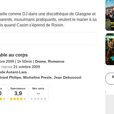
vaille comme DJ dans une discothèque de Glasgow et
arents, musulmans pratiquants, veulent le marier à sa
is quand Casim s'éprend de Roisin.
able au corps
bre 2009
|
1h 50min
|
Drame
,
Romance
 reprise
21 octobre 2009
ude Autant-Lara
B
rard Philipe
,
Micheline Presle
,
Jean Debucourt
se
Spectateurs
Mes amis
0
3,9
--
'