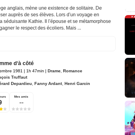
ège anglais, mène une existence de solitaire. De
poser auprès de ses élèves. Lors d'un voyage en
la séduisante Kathie. Il l'épouse et se métamorphose
gagner le respect des écoliers. Mais ...
mme d'à côté
tembre 1981
|
1h 47min
|
Drame
,
Romance
nçois Truffaut
érard Depardieu
,
Fanny Ardant
,
Henri Garcin
eurs
Mes amis
9
--