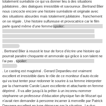
totalement suréaliste ce qui va donner lieu à des situations
jubilatoires , des dialogues irresistible et savoureux .Bertrand Blier
nous concocte encore une histoire surréaliste et originale avec
des situations absurdes mais totalement jubilatoire . franchement
on se régale . Une histoire sulfureuse et provocatrice car le film
parle quand même d'une femme
spoiler:
. Bertrand Blier à reussit le tour de force d'écrire une histoire qui
pourrait paraitre choquante et ammorale qui grâce à son talent ne
l'ai pas .
spoiler:
. Le casting est magistral . Gerard Depardieu est vraiment
excellent et irresistible dans le rôle de ce moniteur d'auto école
qui va tout tenter pour redonner le sourire à sa femme interpreter
par la charmante Carole Laure excellente et attachante en femme
déprimé . Il va aller jusqu'à la prêter à un inconnu nommer
stephanne un professeur d'éducation physique fan de Mozart qui
n'avait rien demander à personne incarner à merveille par Patrick
Dewaere excellent en type dépasser par la situation . Le duo