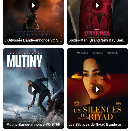
L'Odyssée Bande-annonce VO STFR
Spider-Man: Brand New Day Bande-annonce VO STFR
Mutiny Bande-annonce VO STFR
Les Silences de Riyad Bande-annonce VO STFR