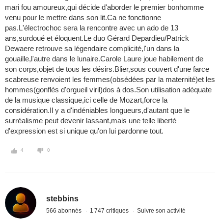
mari fou amoureux,qui décide d'aborder le premier bonhomme
venu pour le mettre dans son lit.Ca ne fonctionne
pas.L'électrochoc sera la rencontre avec un ado de 13
ans,surdoué et éloquent.Le duo Gérard Depardieu/Patrick
Dewaere retrouve sa légendaire complicité,l'un dans la
gouaille,l'autre dans le lunaire.Carole Laure joue habilement de
son corps,objet de tous les désirs.Blier,sous couvert d'une farce
scabreuse renvoient les femmes(obsédées par la maternité)et les
hommes(gonflés d'orgueil viril)dos à dos.Son utilisation adéquate
de la musique classique,ici celle de Mozart,force la
considération.Il y a d'indéniables longueurs,d'autant que le
surréalisme peut devenir lassant,mais une telle liberté
d'expression est si unique qu'on lui pardonne tout.
4
0
stebbins
566 abonnés
1 747 critiques
Suivre son activité