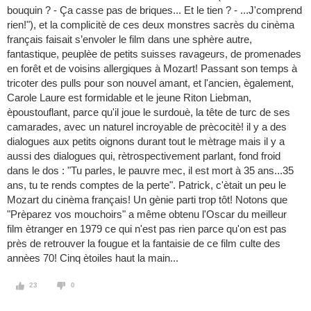
bouquin ? - Ça casse pas de briques... Et le tien ? - ...J'comprend
rien!"), et la complicitè de ces deux monstres sacrès du cinèma
français faisait s’envoler le film dans une sphère autre,
fantastique, peuplèe de petits suisses ravageurs, de promenades
en forêt et de voisins allergiques à Mozart! Passant son temps à
tricoter des pulls pour son nouvel amant, et l'ancien, ègalement,
Carole Laure est formidable et le jeune Riton Liebman,
èpoustouflant, parce qu'il joue le surdouè, la tête de turc de ses
camarades, avec un naturel incroyable de prècocitè! il y a des
dialogues aux petits oignons durant tout le mètrage mais il y a
aussi des dialogues qui, rètrospectivement parlant, fond froid
dans le dos : "Tu parles, le pauvre mec, il est mort à 35 ans...35
ans, tu te rends comptes de la perte". Patrick, c'ètait un peu le
Mozart du cinèma français! Un gènie parti trop tôt! Notons que
"Prèparez vos mouchoirs" a même obtenu l'Oscar du meilleur
film ètranger en 1979 ce qui n'est pas rien parce qu'on est pas
près de retrouver la fougue et la fantaisie de ce film culte des
annèes 70! Cinq ètoiles haut la main...
23
0