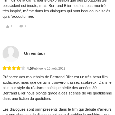
film, loin de là car la liberté d'expression que ses protagonistes
possèdent est inouïe, mais Bertrand Blier ne s'est pas montré
très inspiré, même dans les dialogues qui sont beaucoup ciselés
qu'à l'accoutumée.
2
1
Un visiteur
4,0
Publiée le 15 août 2013
Préparez vos mouchoirs de Bertrand Blier est un très beau film
audacieux mais que certains trouveront assez scabreux. Dans le
plus pur style du réalisme poétique hérité des années 30,
Bertrand Blier nous plonge grâce à des scènes de vie quotidienne
dans une fiction du quotidien.
Les dialogues sont omniprésents dans le film qui débute d'ailleurs
sur une absence de dialogue qui pose d'emblée la problématique