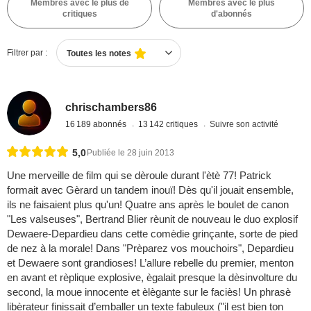
Membres avec le plus de
Membres avec le plus
critiques
d'abonnés
Filtrer par :
Toutes les notes
chrischambers86
16 189 abonnés
13 142 critiques
Suivre son activité
5,0
Publiée le 28 juin 2013
Une merveille de film qui se dèroule durant l'ètè 77! Patrick
formait avec Gèrard un tandem inouï! Dès qu'il jouait ensemble,
ils ne faisaient plus qu'un! Quatre ans après le boulet de canon
"Les valseuses", Bertrand Blier rèunit de nouveau le duo explosif
Dewaere-Depardieu dans cette comèdie grinçante, sorte de pied
de nez à la morale! Dans "Prèparez vos mouchoirs", Depardieu
et Dewaere sont grandioses! L’allure rebelle du premier, menton
en avant et rèplique explosive, ègalait presque la dèsinvolture du
second, la moue innocente et èlègante sur le faciès! Un phrasè
libèrateur finissait d’emballer un texte fabuleux ("il est bien ton