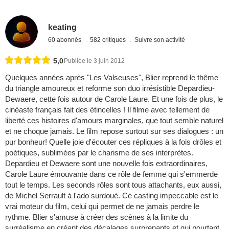
keating
60 abonnés
582 critiques
Suivre son activité
5,0
Publiée le 3 juin 2012
Quelques années après "Les Valseuses", Blier reprend le thême
du triangle amoureux et reforme son duo irrésistible Depardieu-
Dewaere, cette fois autour de Carole Laure. Et une fois de plus, le
cinéaste français fait des étincelles ! Il filme avec tellement de
liberté ces histoires d'amours marginales, que tout semble naturel
et ne choque jamais. Le film repose surtout sur ses dialogues : un
pur bonheur! Quelle joie d'écouter ces répliques à la fois drôles et
poétiques, sublimées par le charisme de ses interprètes.
Depardieu et Dewaere sont une nouvelle fois extraordinaires,
Carole Laure émouvante dans ce rôle de femme qui s'emmerde
tout le temps. Les seconds rôles sont tous attachants, eux aussi,
de Michel Serrault à l'ado surdoué. Ce casting impeccable est le
vrai moteur du film, celui qui permet de ne jamais perdre le
rythme. Blier s'amuse à créer des scènes à la limite du
surréalisme en créant des décalages surprenants et qui pourtant