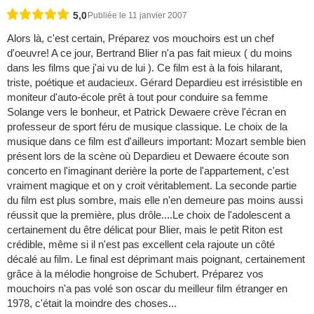
5,0
Publiée le 11 janvier 2007
Alors là, c'est certain, Préparez vos mouchoirs est un chef
d'oeuvre! A ce jour, Bertrand Blier n'a pas fait mieux ( du moins
dans les films que j'ai vu de lui ). Ce film est à la fois hilarant,
triste, poétique et audacieux. Gérard Depardieu est irrésistible en
moniteur d'auto-école prêt à tout pour conduire sa femme
Solange vers le bonheur, et Patrick Dewaere crève l'écran en
professeur de sport féru de musique classique. Le choix de la
musique dans ce film est d'ailleurs important: Mozart semble bien
présent lors de la scène où Depardieu et Dewaere écoute son
concerto en l'imaginant derière la porte de l'appartement, c'est
vraiment magique et on y croit véritablement. La seconde partie
du film est plus sombre, mais elle n'en demeure pas moins aussi
réussit que la première, plus drôle....Le choix de l'adolescent a
certainement du être délicat pour Blier, mais le petit Riton est
crédible, même si il n'est pas excellent cela rajoute un côté
décalé au film. Le final est déprimant mais poignant, certainement
grâce à la mélodie hongroise de Schubert. Préparez vos
mouchoirs n'a pas volé son oscar du meilleur film étranger en
1978, c'était la moindre des choses...