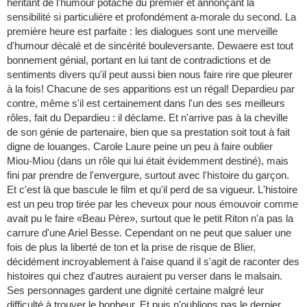
héritant de l'humour potache du premier et annonçant la
sensibilité si particulière et profondément a-morale du second. La
première heure est parfaite : les dialogues sont une merveille
d'humour décalé et de sincérité bouleversante. Dewaere est tout
bonnement génial, portant en lui tant de contradictions et de
sentiments divers qu'il peut aussi bien nous faire rire que pleurer
à la fois! Chacune de ses apparitions est un régal! Depardieu par
contre, même s'il est certainement dans l'un des ses meilleurs
rôles, fait du Depardieu : il déclame. Et n'arrive pas à la cheville
de son génie de partenaire, bien que sa prestation soit tout à fait
digne de louanges. Carole Laure peine un peu à faire oublier
Miou-Miou (dans un rôle qui lui était évidemment destiné), mais
fini par prendre de l'envergure, surtout avec l'histoire du garçon.
Et c'est là que bascule le film et qu'il perd de sa vigueur. L'histoire
est un peu trop tirée par les cheveux pour nous émouvoir comme
avait pu le faire «Beau Père», surtout que le petit Riton n'a pas la
carrure d'une Ariel Besse. Cependant on ne peut que saluer une
fois de plus la liberté de ton et la prise de risque de Blier,
décidément incroyablement à l'aise quand il s'agit de raconter des
histoires qui chez d'autres auraient pu verser dans le malsain.
Ses personnages gardent une dignité certaine malgré leur
difficulté à trouver le bonheur. Et puis n'oublions pas le dernier