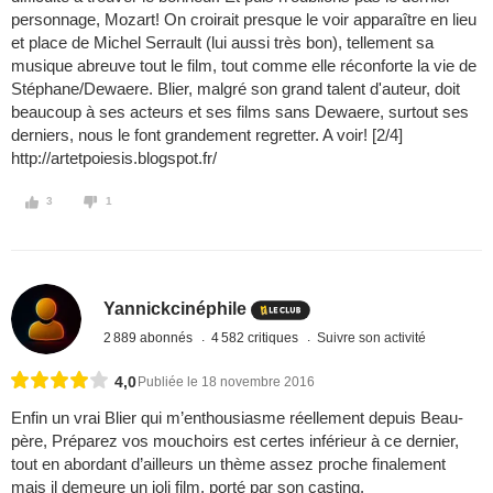
personnage, Mozart! On croirait presque le voir apparaître en lieu
et place de Michel Serrault (lui aussi très bon), tellement sa
musique abreuve tout le film, tout comme elle réconforte la vie de
Stéphane/Dewaere. Blier, malgré son grand talent d'auteur, doit
beaucoup à ses acteurs et ses films sans Dewaere, surtout ses
derniers, nous le font grandement regretter. A voir! [2/4]
http://artetpoiesis.blogspot.fr/
3
1
Yannickcinéphile
2 889 abonnés
4 582 critiques
Suivre son activité
4,0
Publiée le 18 novembre 2016
Enfin un vrai Blier qui m’enthousiasme réellement depuis Beau-
père, Préparez vos mouchoirs est certes inférieur à ce dernier,
tout en abordant d’ailleurs un thème assez proche finalement
mais il demeure un joli film, porté par son casting.