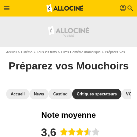
profil
menu
search
Accueil
Cinéma
Tous les films
Films Comédie dramatique
Préparez vos Mouchoirs
Préparez vos Mouchoirs
Accueil
News
Casting
Critiques spectateurs
VOD
Note moyenne
3,6