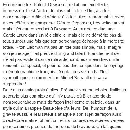
Encore une fois Patrick Dewaere me fait une excellente
impression. Il est l’acteur le plus subtil de ce film, à la fois
charismatique, drôle et sérieux à la fois, il est remarquable, avec,
à ses côtés, son comparse, Gérard Depardieu, très solide aussi
mais inférieur cependant à Dewaere. Autour de ce duo, une
Carole Laure dans un rôle difficile, mais elle ne démérite pas du
tout, surtout une fois que son personnage échappe à la morosité
totale. Riton Liebman n’a pas un rôle plus simple, mais, malgré
son jeune âge il fait preuve d’un grand talent. Franchement ce
n’était pas évident car ce rôle a de nombreux méandres qui le
rendent très spécial, et pour ne pas dire, unique dans le paysage
cinématographique français ! A noter des seconds rôles
sympathiques, notamment un Michel Serrault qui saura
surprendre !
Doté d’un casting trois étoiles, Préparez vos mouchoirs distille un
scénario plus complexe qu’il n’y parait, où Blier aborde de
nombreux tabous mais de façon intelligente et subtile, dans un
style qui m’a rappelé Beau-père d’ailleurs. De l’humour, de la
gravité aussi, le réalisateur s’attaque à son sujet de façon aussi
directe que maline, offrant un récit structuré, des scènes variées
pour certaines proches du morceau de bravoure. Ça fait quand