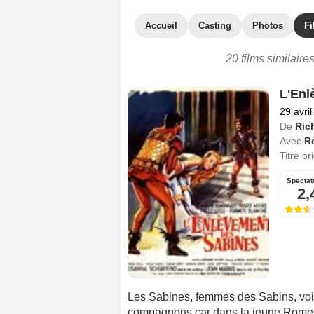
Accueil
Casting
Photos
Fi
20 films similaire
L'Enl
29 avri
De
Rich
Avec
R
Titre or
Spectat
2,
Les Sabines, femmes des Sabins, voi
compagnons car dans la jeune Rome 