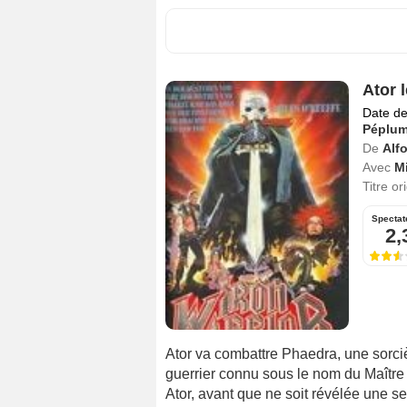
Ator 
Date de
Péplu
De
Alf
Avec
Mi
Titre or
Spectat
2,
Ator va combattre Phaedra, une sorciè
guerrier connu sous le nom du Maître 
Ator, avant que ne soit révélée une se