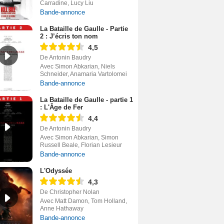
Carradine, Lucy Liu
Bande-annonce
La Bataille de Gaulle - Partie
2 : J’écris ton nom
4,5
De Antonin Baudry
Avec Simon Abkarian, Niels
Schneider, Anamaria Vartolomei
Bande-annonce
La Bataille de Gaulle - partie 1
: L'Âge de Fer
4,4
De Antonin Baudry
Avec Simon Abkarian, Simon
Russell Beale, Florian Lesieur
Bande-annonce
L'Odyssée
4,3
De Christopher Nolan
Avec Matt Damon, Tom Holland,
Anne Hathaway
Bande-annonce