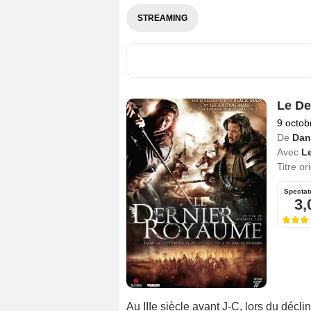
STREAMING
Le De
9 octob
De
Dan
Avec
L
Titre or
Spectat
3,
Au IIIe siècle avant J-C, lors du décl