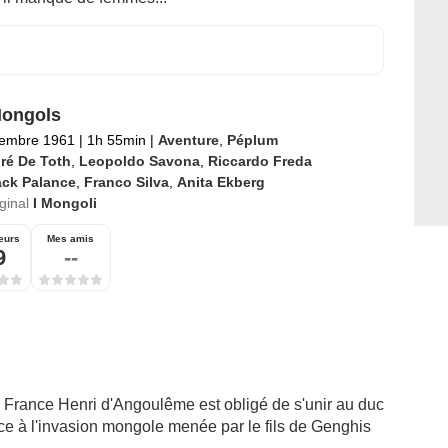
Mongols
tembre 1961
|
1h 55min
|
Aventure
,
Péplum
ré De Toth
,
Leopoldo Savona
,
Riccardo Freda
ack Palance
,
Franco Silva
,
Anita Ekberg
iginal
I Mongoli
eurs
Mes amis
9
--
e France Henri d'Angoulême est obligé de s'unir au duc
ce à l'invasion mongole menée par le fils de Genghis