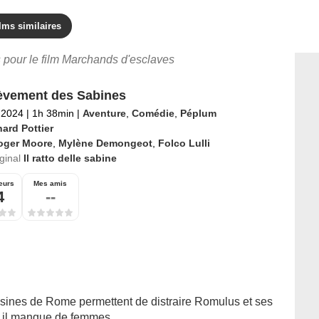
lms similaires
s pour le film Marchands d'esclaves
èvement des Sabines
l 2024
|
1h 38min
|
Aventure
,
Comédie
,
Péplum
ard Pottier
oger Moore
,
Mylène Demongeot
,
Folco Lulli
iginal
Il ratto delle sabine
eurs
Mes amis
4
--
sines de Rome permettent de distraire Romulus et ses
il manque de femmes...