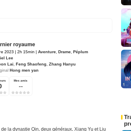
rnier royaume
re 2023
|
2h 15min
|
Aventure
,
Drame
,
Péplum
iel Lee
eon Lai
,
Feng Shaofeng
,
Zhang Hanyu
iginal
Hong men yan
eurs
Mes amis
0
--
Tr
pr
in de la dynastie Qin, deux généraux, Xiang Yu et Liu