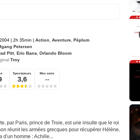
 2004
|
2h 35min
|
Action
,
Aventure
,
Péplum
fgang Petersen
ad Pitt
,
Eric Bana
,
Orlando Bloom
iginal
Troy
se
Spectateurs
Mes amis
9
3,6
--
, par Paris, prince de Troie, est une insulte que le roi
n réunit les armées grecques pour récupérer Hélène.
a d'un homme : Achille...