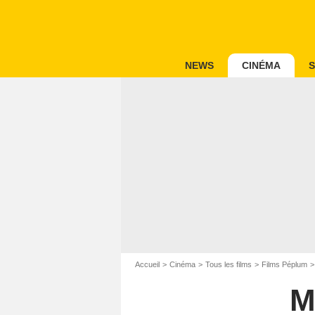
NEWS
CINÉMA
S
Accueil
Cinéma
Tous les films
Films Péplum
M