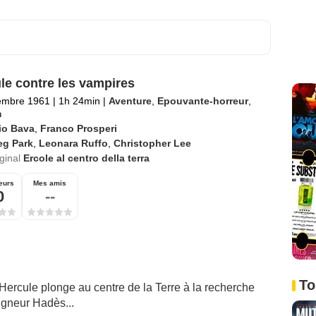
le contre les vampires
embre 1961
|
1h 24min
|
Aventure
,
Epouvante-horreur
,
m
io Bava
,
Franco Prosperi
eg Park
,
Leonara Ruffo
,
Christopher Lee
iginal
Ercole al centro della terra
eurs
Mes amis
0
--
To
Hercule plonge au centre de la Terre à la recherche
igneur Hadès...