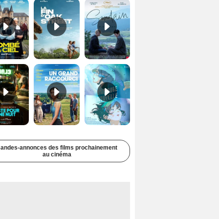
Juste pour une nuit Bande-annonce VO STFR
Un grand raccourci Bande-annonce VF
Une aube nouvelle Bande-annonce VO STFR
andes-annonces des films prochainement
au cinéma