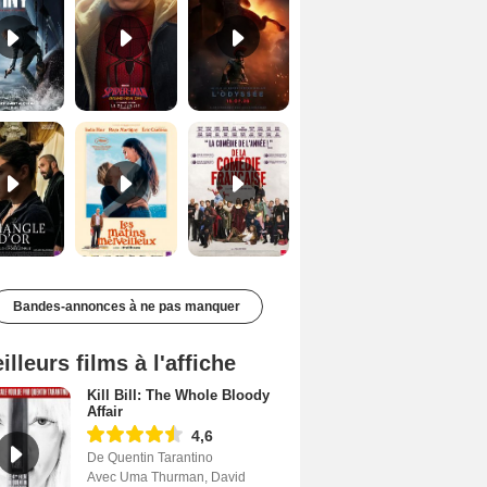
Le Triangle d'or Bande-annonce VF
Les Matins merveilleux Bande-annonce VF
De la Comédie-Française Teaser VF
Bandes-annonces à ne pas manquer
illeurs films à l'affiche
Kill Bill: The Whole Bloody
Affair
4,6
De Quentin Tarantino
Avec Uma Thurman, David