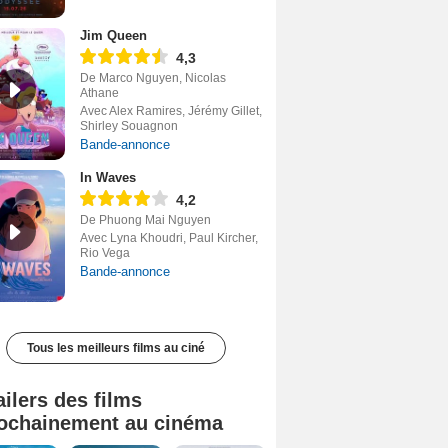
Jim Queen
4,3
De Marco Nguyen, Nicolas
Athane
Avec Alex Ramires, Jérémy Gillet,
Shirley Souagnon
Bande-annonce
In Waves
4,2
De Phuong Mai Nguyen
Avec Lyna Khoudri, Paul Kircher,
Rio Vega
Bande-annonce
Tous les meilleurs films au ciné
ailers des films
ochainement au cinéma
Tombé du ciel Bande-annonce VF
La fin d’Oak Street Bande-annonce VO STFR
Soudain Bande-annonce VF STFR