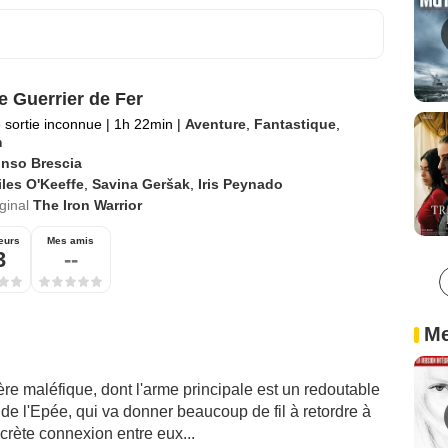
le Guerrier de Fer
 sortie inconnue
|
1h 22min
|
Aventure
,
Fantastique
,
m
onso Brescia
les O'Keeffe
,
Savina Geršak
,
Iris Peynado
iginal
The Iron Warrior
eurs
Mes amis
3
--
Me
re maléfique, dont l'arme principale est un redoutable
de l'Epée, qui va donner beaucoup de fil à retordre à
crète connexion entre eux...