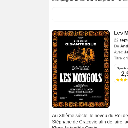
Les 
22 sep
De
And
Avec
J
Titre or
Spectat
2,
Au XIIIème siècle, le neveu du Roi d
Stéphane de Cracovie afin de faire fa