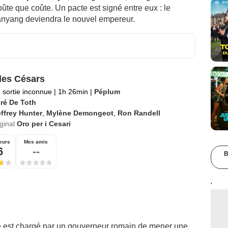
ûte que coûte. Un pacte est signé entre eux : le
ianyang deviendra le nouvel empereur.
des Césars
 sortie inconnue
|
1h 26min
|
Péplum
ré De Toth
ffrey Hunter
,
Mylène Demongeot
,
Ron Randell
iginal
Oro per i Cesari
eurs
Mes amis
6
--
B
'
e est chargé par un gouverneur romain de mener une