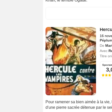
Khan, le terrible Ogatai.
Hercu
16 nov
Péplu
De
Mar
Avec
R
Titre or
Spectat
3,
Pour ramener sa bien aimée à la vie, 
d'une pierre sacrée détenue par le se