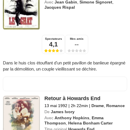
Avec
Jean Gabin
,
Simone Signoret
,
Jacques Rispal
Spectateurs
Mes amis
4,1
--
Dans le huis clos étouffant d'un petit pavillon de banlieue épargné
par la démolition, un couple vieillissant se déchire.
Retour à Howards End
13 mai 1992
|
2h 22min
|
Drame
,
Romance
De
James Ivory
Avec
Anthony Hopkins
,
Emma
Thompson
,
Helena Bonham Carter
Titre original
Howards End