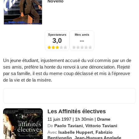
Novello
Spectateurs
Mes amis
3,0
--
Un jeune étudiant, injustement accusé du vol commis par un de
ses amis, préfère la honte du renvoi à une dénonciation. Rejeté
par sa famille, il est du meme coup déclassé et mis à l'épreuve
de la vie et de la misère.
Les Affinités électives
11 juin 1997
|
1h 30min
|
Drame
De
Paolo Taviani
,
Vittorio Taviani
Avec
Isabelle Huppert
,
Fabrizio
Bentivoglio
,
Jean-Hugues Anglade