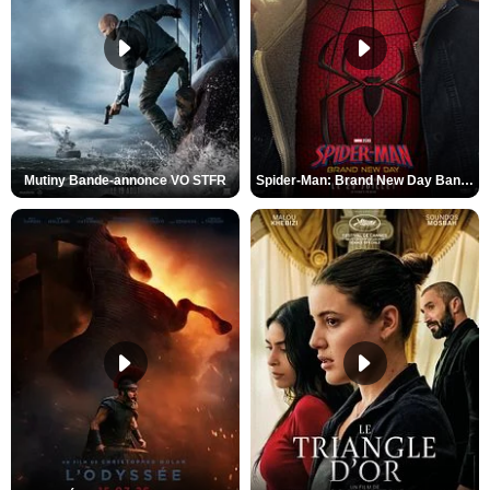
Mutiny Bande-annonce VO STFR
Spider-Man: Brand New Day Bande-annonce VO STFR