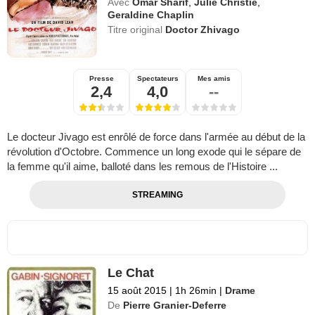
Avec
Omar Sharif
,
Julie Christie
,
Geraldine Chaplin
Titre original
Doctor Zhivago
Presse
Spectateurs
Mes amis
2,4
4,0
--
Le docteur Jivago est enrôlé de force dans l'armée au début de la
révolution d'Octobre. Commence un long exode qui le sépare de
la femme qu'il aime, balloté dans les remous de l'Histoire ...
STREAMING
Le Chat
15 août 2015
|
1h 26min
|
Drame
De
Pierre Granier-Deferre