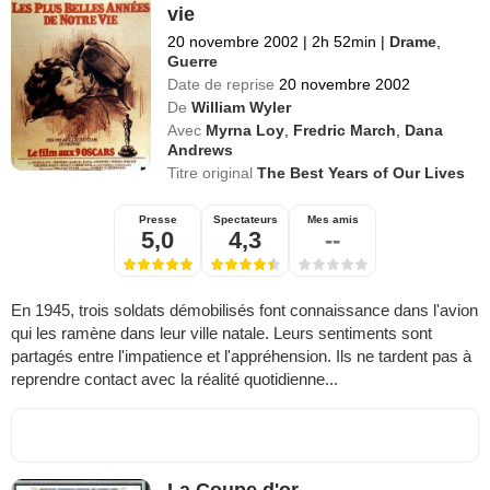
vie
20 novembre 2002
|
2h 52min
|
Drame
,
Guerre
Date de reprise
20 novembre 2002
De
William Wyler
Avec
Myrna Loy
,
Fredric March
,
Dana
Andrews
Titre original
The Best Years of Our Lives
Presse
Spectateurs
Mes amis
5,0
4,3
--
En 1945, trois soldats démobilisés font connaissance dans l'avion
qui les ramène dans leur ville natale. Leurs sentiments sont
partagés entre l'impatience et l'appréhension. Ils ne tardent pas à
reprendre contact avec la réalité quotidienne...
La Coupe d'or