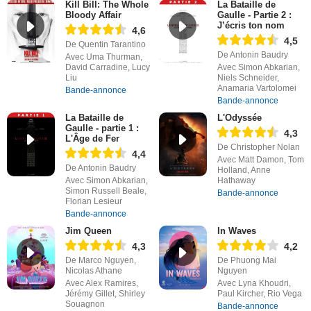
Kill Bill: The Whole
La Bataille de
Bloody Affair
Gaulle - Partie 2 :
J’écris ton nom
4,6
4,5
De Quentin Tarantino
De Antonin Baudry
Avec Uma Thurman,
David Carradine, Lucy
Avec Simon Abkarian,
Liu
Niels Schneider,
Anamaria Vartolomei
Bande-annonce
Bande-annonce
La Bataille de
L'Odyssée
Gaulle - partie 1 :
4,3
L'Âge de Fer
De Christopher Nolan
4,4
Avec Matt Damon, Tom
De Antonin Baudry
Holland, Anne
Avec Simon Abkarian,
Hathaway
Simon Russell Beale,
Bande-annonce
Florian Lesieur
Bande-annonce
Jim Queen
In Waves
4,3
4,2
De Marco Nguyen,
De Phuong Mai
Nicolas Athane
Nguyen
Avec Alex Ramires,
Avec Lyna Khoudri,
Jérémy Gillet, Shirley
Paul Kircher, Rio Vega
Souagnon
Bande-annonce