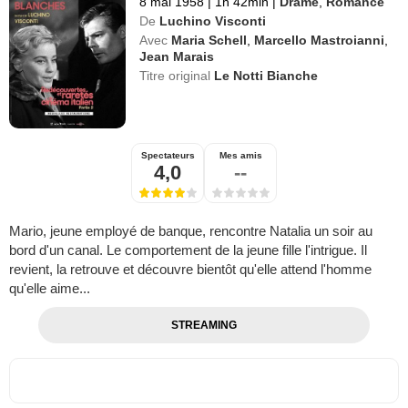
8 mai 1958
|
1h 42min
|
Drame
,
Romance
De
Luchino Visconti
Avec
Maria Schell
,
Marcello Mastroianni
,
Jean Marais
Titre original
Le Notti Bianche
Spectateurs
Mes amis
4,0
--
Mario, jeune employé de banque, rencontre Natalia un soir au
bord d'un canal. Le comportement de la jeune fille l'intrigue. Il
revient, la retrouve et découvre bientôt qu'elle attend l'homme
qu'elle aime...
STREAMING