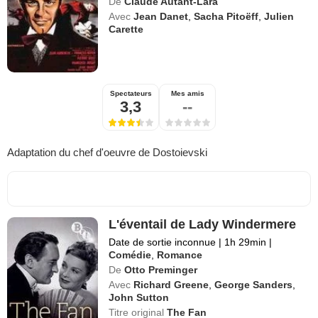
De
Claude Autant-Lara
Avec
Jean Danet
,
Sacha Pitoëff
,
Julien
Carette
Spectateurs
Mes amis
3,3
--
Adaptation du chef d'oeuvre de Dostoievski
L'éventail de Lady Windermere
Date de sortie inconnue
|
1h 29min
|
Comédie
,
Romance
De
Otto Preminger
Avec
Richard Greene
,
George Sanders
,
John Sutton
Titre original
The Fan