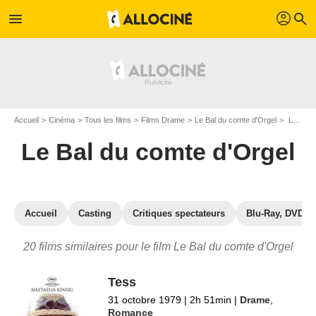
profil
menu
search
Accueil
Cinéma
Tous les films
Films Drame
Le Bal du comte d'Orgel
Les films similaires à "Le Bal du comte d'Orgel"
Le Bal du comte d'Orgel
Accueil
Casting
Critiques spectateurs
Blu-Ray, DVD
20 films similaires pour le film Le Bal du comte d'Orgel
Tess
31 octobre 1979
|
2h 51min
|
Drame
,
Romance