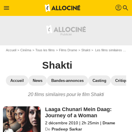
profil
menu
search
Accueil
Cinéma
Tous les films
Films Drame
Shakti
Les films similaires à "Shakti"
Shakti
Accueil
News
Bandes-annonces
Casting
Critiques
20 films similaires pour le film Shakti
Laaga Chunari Mein Daag:
Journey of a Woman
2 décembre 2010
|
2h 25min
|
Drame
De
Pradeep Sarkar