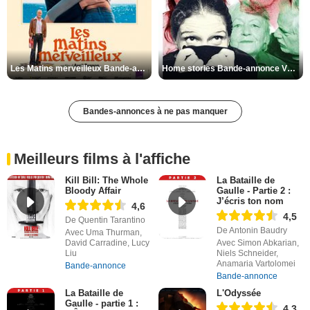
Les Matins merveilleux Bande-annonce VF
Home stories Bande-annonce VO STFR
Bandes-annonces à ne pas manquer
Meilleurs films à l'affiche
Kill Bill: The Whole
La Bataille de
Bloody Affair
Gaulle - Partie 2 :
J’écris ton nom
4,6
4,5
De Quentin Tarantino
De Antonin Baudry
Avec Uma Thurman,
David Carradine, Lucy
Avec Simon Abkarian,
Liu
Niels Schneider,
Anamaria Vartolomei
Bande-annonce
Bande-annonce
La Bataille de
L'Odyssée
Gaulle - partie 1 :
4,3