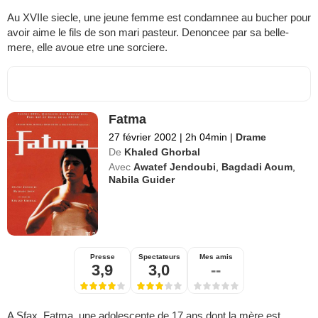
Au XVIIe siecle, une jeune femme est condamnee au bucher pour
avoir aime le fils de son mari pasteur. Denoncee par sa belle-
mere, elle avoue etre une sorciere.
Fatma
27 février 2002
|
2h 04min
|
Drame
De
Khaled Ghorbal
Avec
Awatef Jendoubi
,
Bagdadi Aoum
,
Nabila Guider
Presse
Spectateurs
Mes amis
3,9
3,0
--
A Sfax, Fatma, une adolescente de 17 ans dont la mère est