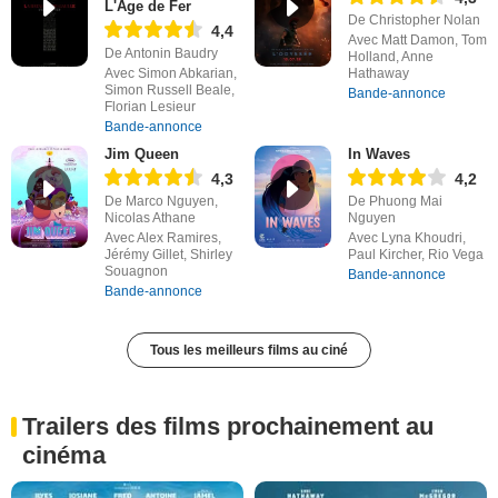
L'Âge de Fer
De Christopher Nolan
4,4
Avec Matt Damon, Tom
De Antonin Baudry
Holland, Anne
Avec Simon Abkarian,
Hathaway
Simon Russell Beale,
Bande-annonce
Florian Lesieur
Bande-annonce
Jim Queen
In Waves
4,3
4,2
De Marco Nguyen,
De Phuong Mai
Nicolas Athane
Nguyen
Avec Alex Ramires,
Avec Lyna Khoudri,
Jérémy Gillet, Shirley
Paul Kircher, Rio Vega
Souagnon
Bande-annonce
Bande-annonce
Tous les meilleurs films au ciné
Trailers des films prochainement au
cinéma