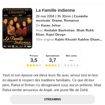
La Famille indienne
26 mai 2004
|
3h 30min
|
Comédie
musicale
,
Drame
,
Romance
De
Karan Johar
Avec
Amitabh Bachchan
,
Shah Rukh
Khan
,
Kajol Devgn
Titre original
Kabhi Khushi Kabhie Gham...
Presse
Spectateurs
Mes amis
3,5
3,7
--
Yash et son épouse ont élevé leurs fils avec amour tout en leur
inculquant le respect des traditions familiales. Ce que dit leur
père, Rahul et Rohan n'y dérogeraient sous aucun prétexte. Mais
Rahul tombe amoureux de Anjali, une jeune fille de Dehli.
STREAMING