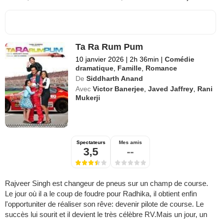
Ta Ra Rum Pum
10 janvier 2026
|
2h 36min
|
Comédie
dramatique
,
Famille
,
Romance
De
Siddharth Anand
Avec
Victor Banerjee
,
Javed Jaffrey
,
Rani
Mukerji
Spectateurs
Mes amis
3,5
--
Rajveer Singh est changeur de pneus sur un champ de course.
Le jour où il a le coup de foudre pour Radhika, il obtient enfin
l'opportuniter de réaliser son rêve: devenir pilote de course. Le
succès lui sourit et il devient le très célèbre RV.Mais un jour, un