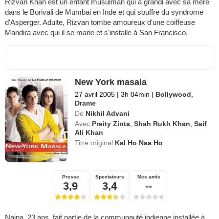
Rizvan Khan est un enfant musulman qui a grandi avec sa mère
dans le Borivali de Mumbai en Inde et qui souffre du syndrome
d'Asperger. Adulte, Rizvan tombe amoureux d'une coiffeuse
Mandira avec qui il se marie et s'installe à San Francisco.
New York masala
27 avril 2005
|
3h 04min
|
Bollywood
,
Drame
De
Nikhil Advani
Avec
Preity Zinta
,
Shah Rukh Khan
,
Saif
Ali Khan
Titre original
Kal Ho Naa Ho
Presse
Spectateurs
Mes amis
3,9
3,4
--
Naina, 23 ans, fait partie de la communauté indienne installée à