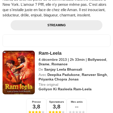
New York. L'amour ? Pfff, elle n'y pense même pas. C'est alors
que s'installe juste en face de chez elle Aman. Il est insouciant,
séducteur, drôle, enjoué, blagueur, charmant, insolent.
STREAMING
Ram-Leela
4 décembre 2013
|
2h 33min
|
Bollywood
,
Drame
,
Romance
De
Sanjay Leela Bhansali
Avec
Deepika Padukone
,
Ranveer Singh
,
Priyanka Chopra Jonas
Titre original
Goliyon Ki Rasleela Ram-Leela
Presse
Spectateurs
Mes amis
3,8
3,8
--