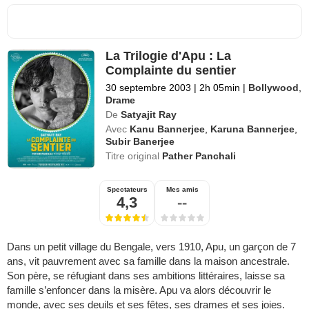
La Trilogie d'Apu : La
Complainte du sentier
30 septembre 2003
|
2h 05min
|
Bollywood
,
Drame
De
Satyajit Ray
Avec
Kanu Bannerjee
,
Karuna Bannerjee
,
Subir Banerjee
Titre original
Pather Panchali
Spectateurs
Mes amis
4,3
--
Dans un petit village du Bengale, vers 1910, Apu, un garçon de 7
ans, vit pauvrement avec sa famille dans la maison ancestrale.
Son père, se réfugiant dans ses ambitions littéraires, laisse sa
famille s’enfoncer dans la misère. Apu va alors découvrir le
monde, avec ses deuils et ses fêtes, ses drames et ses joies.