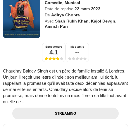
Comédie
,
Musical
Date de reprise
22 mars 2023
De
Aditya Chopra
Avec
Shah Rukh Khan
,
Kajol Devgn
,
Amrish Puri
Spectateurs
Mes amis
4,1
--
Chaudhry Baldev Singh est un père de famille installé à Londres.
Un jour, il reçoit une lettre d'Inde : son meilleur ami lui écrit, lui
rappellant la promesse qu'il avait faite deux décennies auparavant
de marier leurs enfants. Chaudhry décide alors de tenir sa
promesse, mais donne toutefois un mois libre à sa fille tout avant
qu'elle ne ...
STREAMING