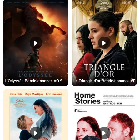
L'Odyssée Bande-annonce VO STFR
Le Triangle d'or Bande-annonce VF