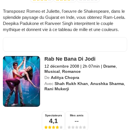
Transposez Romeo et Juliette, l'oeuvre de Shakespeare, dans le
splendide paysage du Gujarat en Inde, vous obtenez Ram-Leela.
Deepika Padukone et Ranveer Singh interprètent le couple
mythique et donnent vie à ce tableau de mille et une couleurs.
Rab Ne Bana Di Jodi
12 décembre 2008
|
2h 07min
|
Drame
,
Musical
,
Romance
De
Aditya Chopra
Avec
Shah Rukh Khan
,
Anushka Sharma
,
Rani Mukerji
Spectateurs
Mes amis
4,1
--