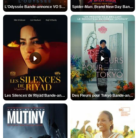
L'Odyssée Bande-annonce VO STFR
Spider-Man: Brand New Day Bande-annonce VO STFR
Les Silences de Riyad Bande-annonce VO STFR
Des Fleurs pour Tokyo Bande-annonce VO STFR