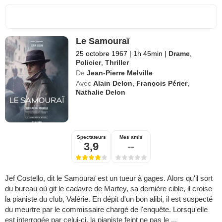
Le Samouraï
25 octobre 1967
|
1h 45min
|
Drame
,
Policier
,
Thriller
De
Jean-Pierre Melville
Avec
Alain Delon
,
François Périer
,
Nathalie Delon
Spectateurs
Mes amis
3,9
--
Jef Costello, dit le Samouraï est un tueur à gages. Alors qu'il sort
du bureau où git le cadavre de Martey, sa dernière cible, il croise
la pianiste du club, Valérie. En dépit d'un bon alibi, il est suspecté
du meurtre par le commissaire chargé de l'enquête. Lorsqu'elle
est interrogée par celui-ci, la pianiste feint ne pas le ...