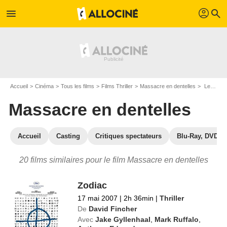
profil
menu
search
Accueil
Cinéma
Tous les films
Films Thriller
Massacre en dentelles
Les films similaires à "Massacre en dentelles"
Massacre en dentelles
Accueil
Casting
Critiques spectateurs
Blu-Ray, DVD
20 films similaires pour le film Massacre en dentelles
Zodiac
17 mai 2007
|
2h 36min
|
Thriller
De
David Fincher
Avec
Jake Gyllenhaal
,
Mark Ruffalo
,