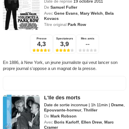
Date de reprise
19 octobre 2011
De
Samuel Fuller
Avec
Gene Evans
,
Mary Welch
,
Bela
Kovacs
Titre original
Park Row
Presse
Spectateurs
Mes amis
4,3
3,9
--
En 1886, à New York, un jeune journaliste qui veut lancer son
propre journal s'oppose a un magnat de la presse.
L'Ile des morts
Date de sortie inconnue
|
1h 11min
|
Drame
,
Epouvante-horreur
,
Thriller
De
Mark Robson
Avec
Boris Karloff
,
Ellen Drew
,
Marc
Cramer