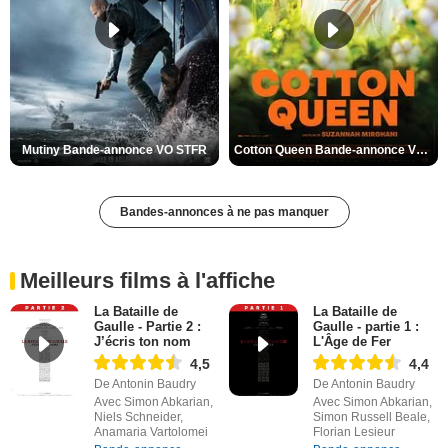
Mutiny Bande-annonce VO STFR
Cotton Queen Bande-annonce VO STFR
Bandes-annonces à ne pas manquer
Meilleurs films à l'affiche
La Bataille de
La Bataille de
Gaulle - Partie 2 :
Gaulle - partie 1 :
J’écris ton nom
L'Âge de Fer
4,5
4,4
De Antonin Baudry
De Antonin Baudry
Avec Simon Abkarian,
Avec Simon Abkarian,
Niels Schneider,
Simon Russell Beale,
Anamaria Vartolomei
Florian Lesieur