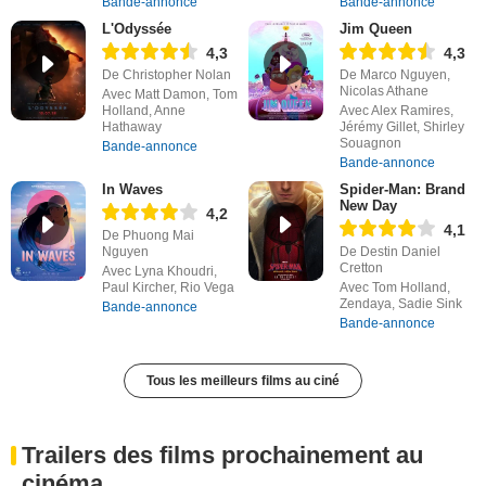
Bande-annonce
Bande-annonce
L'Odyssée
Jim Queen
4,3
4,3
De Christopher Nolan
De Marco Nguyen,
Nicolas Athane
Avec Matt Damon, Tom
Holland, Anne
Avec Alex Ramires,
Hathaway
Jérémy Gillet, Shirley
Souagnon
Bande-annonce
Bande-annonce
In Waves
Spider-Man: Brand
New Day
4,2
4,1
De Phuong Mai
Nguyen
De Destin Daniel
Cretton
Avec Lyna Khoudri,
Paul Kircher, Rio Vega
Avec Tom Holland,
Zendaya, Sadie Sink
Bande-annonce
Bande-annonce
Tous les meilleurs films au ciné
Trailers des films prochainement au
cinéma