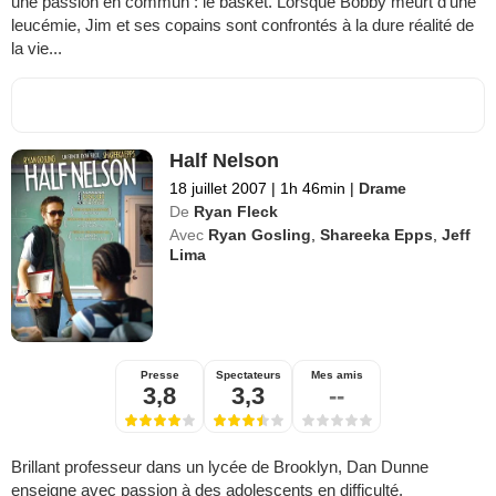
une passion en commun : le basket. Lorsque Bobby meurt d'une
leucémie, Jim et ses copains sont confrontés à la dure réalité de
la vie...
Half Nelson
18 juillet 2007
|
1h 46min
|
Drame
De
Ryan Fleck
Avec
Ryan Gosling
,
Shareeka Epps
,
Jeff
Lima
Presse
Spectateurs
Mes amis
3,8
3,3
--
Brillant professeur dans un lycée de Brooklyn, Dan Dunne
enseigne avec passion à des adolescents en difficulté.