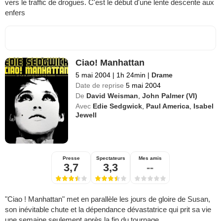
vers le traffic de drogues. C'est le début d'une lente descente aux
enfers
Ciao! Manhattan
5 mai 2004
|
1h 24min
|
Drame
Date de reprise
5 mai 2004
De
David Weisman
,
John Palmer (VI)
Avec
Edie Sedgwick
,
Paul America
,
Isabel
Jewell
Presse
Spectateurs
Mes amis
3,7
3,3
--
"Ciao ! Manhattan" met en parallèle les jours de gloire de Susan,
son inévitable chute et la dépendance dévastatrice qui prit sa vie
une semaine seulement après la fin du tournage.