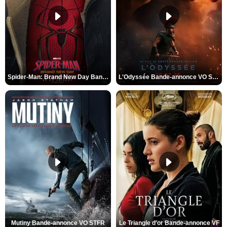
Spider-Man: Brand New Day Bande-annonce VO STFR
L'Odyssée Bande-annonce VO STFR
Mutiny Bande-annonce VO STFR
Le Triangle d'or Bande-annonce VF