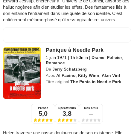
Edward Jessup, chercheur à l'Université de Cornell, absorbe des
hallucinogènes afin d'en étudier les effets. Des fantasmes liés à
son enfance l'entraînent dans une quête de son identité. C'est
entièrement métamorphosé qu'il ressurgira de cet univers.
Panique à Needle Park
1 juin 1971
|
1h 50min
|
Drame
,
Policier
,
Romance
De
Jerry Schatzberg
Avec
Al Pacino
,
Kitty Winn
,
Alan Vint
Titre original
The Panic in Needle Park
Presse
Spectateurs
Mes amis
5,0
3,8
--
Helen traverse une passe douloureuse de son existence. Elle