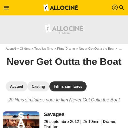
profil
menu
search
Accueil
Cinéma
Tous les films
Films Drame
Never Get Outta the Boat
Les films similaires à "Never Get Outta the Boat"
Never Get Outta the Boat
Accueil
Casting
Films similaires
20 films similaires pour le film Never Get Outta the Boat
Savages
26 septembre 2012
|
2h 10min
|
Drame
,
Thriller