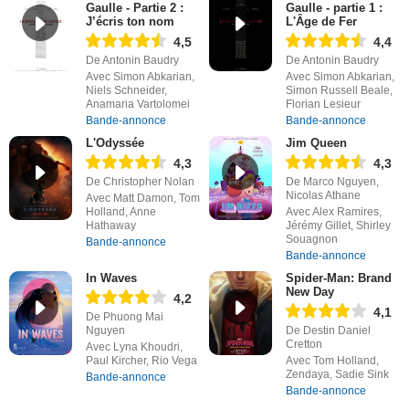
Gaulle - Partie 2 :
Gaulle - partie 1 :
J’écris ton nom
L'Âge de Fer
4,5
4,4
De Antonin Baudry
De Antonin Baudry
Avec Simon Abkarian,
Avec Simon Abkarian,
Niels Schneider,
Simon Russell Beale,
Anamaria Vartolomei
Florian Lesieur
Bande-annonce
Bande-annonce
L'Odyssée
Jim Queen
4,3
4,3
De Christopher Nolan
De Marco Nguyen,
Nicolas Athane
Avec Matt Damon, Tom
Holland, Anne
Avec Alex Ramires,
Hathaway
Jérémy Gillet, Shirley
Souagnon
Bande-annonce
Bande-annonce
In Waves
Spider-Man: Brand
New Day
4,2
4,1
De Phuong Mai
Nguyen
De Destin Daniel
Cretton
Avec Lyna Khoudri,
Paul Kircher, Rio Vega
Avec Tom Holland,
Zendaya, Sadie Sink
Bande-annonce
Bande-annonce