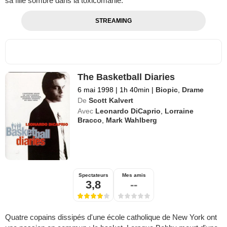
sa fille sombre dans la toxicomanie.
STREAMING
The Basketball Diaries
6 mai 1998
|
1h 40min
|
Biopic
,
Drame
De
Scott Kalvert
Avec
Leonardo DiCaprio
,
Lorraine
Bracco
,
Mark Wahlberg
Spectateurs
Mes amis
3,8
--
Quatre copains dissipés d'une école catholique de New York ont