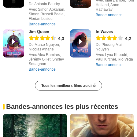
Avec Matt Damon, Tom
De Antonin Baudry
Holland, Anne
Avec Simon Abkarian,
Hathaway
Simon Russell Beale,
Bande-annonce
Florian Lesieur
Bande-annonce
Jim Queen
In Waves
4,3
4,2
De Marco Nguyen,
De Phuong Mai
Nicolas Athane
Nguyen
Avec Alex Ramires,
Avec Lyna Khoudri,
Jérémy Gillet, Shirley
Paul Kircher, Rio Vega
Souagnon
Bande-annonce
Bande-annonce
Tous les meilleurs films au ciné
Bandes-annonces les plus récentes