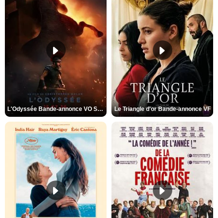
L'Odyssée Bande-annonce VO STFR
Le Triangle d'or Bande-annonce VF