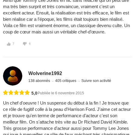
Ainsi que Tommy Lee Jones en flic sans relâche qui on peut dire
ma très bien surprit et très convaincue, vraiment c'est un
excellent acteur. Ensuit, la réalisation est très efficace, le film est
bien réalise car a l'époque, les films était toujours bien réalisé.
Voila ce film est vraiment énorme, un classique devenu culte. Un
coup de cœur mais aussi un véritable chef-d’œuvre.
7
6
Wolverine1992
138 abonnés
405 critiques
Suivre son activité
5,0
Publiée le 6 novembre 2015
Un chef d'oeuvre ! Un suspense du début à la fin ! Je trouve que
ce rôle de fugitif colle à la peau d'Harrison Ford. J'aime cet acteur
et je trouve qu'en terme de performance d'acteur c'est son
meilleur film. On s'attache très vite au Dr Richard David Kimble.
Très grosse performance d'acteur aussi pour Tommy Lee Jones
qui joue à merveilles ce rôle de faux méchant très charismatique.