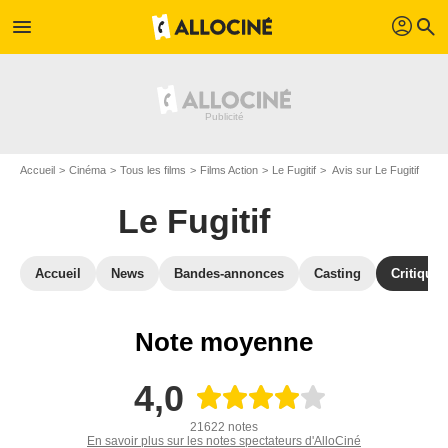
profil
menu
search
Accueil
Cinéma
Tous les films
Films Action
Le Fugitif
Avis sur Le Fugitif
Le Fugitif
Accueil
News
Bandes-annonces
Casting
Critiques
Note moyenne
4,0
21622 notes
En savoir plus sur les notes spectateurs d'AlloCiné