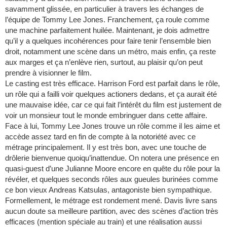
savamment glissée, en particulier à travers les échanges de
l’équipe de Tommy Lee Jones. Franchement, ça roule comme
une machine parfaitement huilée. Maintenant, je dois admettre
qu’il y a quelques incohérences pour faire tenir l’ensemble bien
droit, notamment une scène dans un métro, mais enfin, ça reste
aux marges et ça n’enlève rien, surtout, au plaisir qu’on peut
prendre à visionner le film.
Le casting est très efficace. Harrison Ford est parfait dans le rôle,
un rôle qui a failli voir quelques actioners dedans, et ça aurait été
une mauvaise idée, car ce qui fait l’intérêt du film est justement de
voir un monsieur tout le monde embringuer dans cette affaire.
Face à lui, Tommy Lee Jones trouve un rôle comme il les aime et
accède assez tard en fin de compte à la notoriété avec ce
métrage principalement. Il y est très bon, avec une touche de
drôlerie bienvenue quoiqu’inattendue. On notera une présence en
quasi-guest d’une Julianne Moore encore en quête du rôle pour la
révéler, et quelques seconds rôles aux gueules burinées comme
ce bon vieux Andreas Katsulas, antagoniste bien sympathique.
Formellement, le métrage est rondement mené. Davis livre sans
aucun doute sa meilleure partition, avec des scènes d’action très
efficaces (mention spéciale au train) et une réalisation aussi