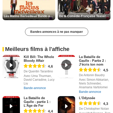
Les Matins merveilleux Bande-annonce VF
De la Comédie-Française Teaser VF
Bandes-annonces à ne pas manquer
Meilleurs films à l'affiche
Kill Bill: The Whole
La Bataille de
Bloody Affair
Gaulle - Partie 2 :
J’écris ton nom
4,6
4,5
De Quentin Tarantino
De Antonin Baudry
Avec Uma Thurman,
David Carradine, Lucy
Avec Simon Abkarian,
Liu
Niels Schneider,
Anamaria Vartolomei
Bande-annonce
Bande-annonce
La Bataille de
L'Odyssée
Gaulle - partie 1 :
4,3
L'Âge de Fer
De Christopher Nolan
4,4