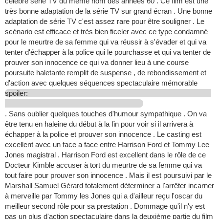
célèbre série TV du même nom des années 60 . Ce film est une
très bonne adaptation de la série TV sur grand écran . Une bonne
adaptation de série TV c'est assez rare pour être souligner . Le
scénario est efficace et très bien ficeler avec ce type condamné
pour le meurtre de sa femme qui va réussir à s'évader et qui va
tenter d'échapper à la police qui le pourchasse et qui va tenter de
prouver son innocence ce qui va donner lieu à une course
poursuite haletante remplit de suspense , de rebondissement et
d'action avec quelques séquences spectaculaire mémorable
spoiler:
. Sans oublier quelques touches d'humour sympathique . On va
être tenu en haleine du début à la fin pour voir si il arrivera à
échapper à la police et prouver son innocence . Le casting est
excellent avec un face a face entre Harrison Ford et Tommy Lee
Jones magistral . Harrison Ford est excellent dans le rôle de ce
Docteur Kimble accuser à tort du meurtre de sa femme qui va
tout faire pour prouver son innocence . Mais il est poursuivi par le
Marshall Samuel Gérard totalement déterminer a l'arrêter incarner
à merveille par Tommy les Jones qui a d'ailleur reçu l'oscar du
meilleur second rôle pour sa prestation . Dommage qu'il n'y est
pas un plus d'action spectaculaire dans la deuxième partie du film