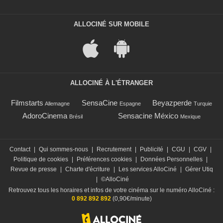
ALLOCINÉ SUR MOBILE
ALLOCINÉ À L'ÉTRANGER
Filmstarts
SensaCine
Beyazperde
Allemagne
Espagne
Turquie
AdoroCinema
Sensacine México
Brésil
Mexique
Contact
|
Qui sommes-nous
|
Recrutement
|
Publicité
|
CGU
|
CGV
|
Politique de cookies
|
Préférences cookies
|
Données Personnelles
|
Revue de presse
|
Charte d'écriture
|
Les services AlloCiné
|
Gérer Utiq
|
©AlloCiné
Retrouvez tous les horaires et infos de votre cinéma sur le numéro AlloCiné :
0 892 892 892
(0,90€/minute)