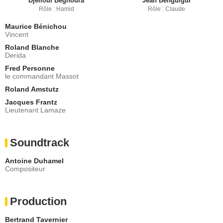
Djelloul Beghoura
Jean Benguigui
Rôle : Hamid
Rôle : Claude
Maurice Bénichou
Vincent
Roland Blanche
Derida
Fred Personne
le commandant Massot
Roland Amstutz
Jacques Frantz
Lieutenant Lamaze
Soundtrack
Antoine Duhamel
Compositeur
Production
Bertrand Tavernier