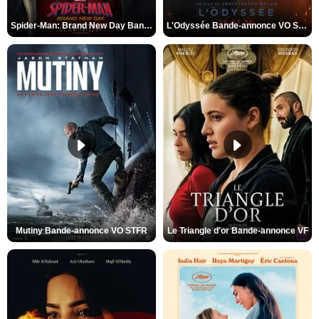
Spider-Man: Brand New Day Bande-annonce VO STFR
L'Odyssée Bande-annonce VO STFR
Mutiny Bande-annonce VO STFR
Le Triangle d'or Bande-annonce VF