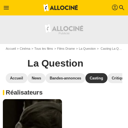
profil
menu
search
Accueil
Cinéma
Tous les films
Films Drame
La Question
Casting La Question
La Question
Accueil
News
Bandes-annonces
Casting
Critiques
Réalisateurs