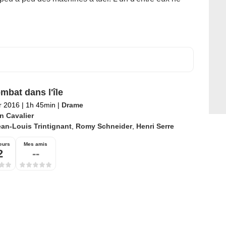
mbat dans l'île
er 2016
|
1h 45min
|
Drame
n Cavalier
an-Louis Trintignant
,
Romy Schneider
,
Henri Serre
eurs
Mes amis
2
--