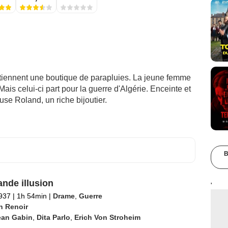
tiennent une boutique de parapluies. La jeune femme
is celui-ci part pour la guerre d'Algérie. Enceinte et
e Roland, un riche bijoutier.
B
ande illusion
'
1937
|
1h 54min
|
Drame
,
Guerre
n Renoir
ean Gabin
,
Dita Parlo
,
Erich Von Stroheim