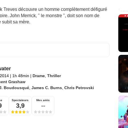
ick Treves découvre un homme complètement défiguré
foire. John Merrick, " le monstre ", doit son nom de
e subit sa mère.
ater
t 2014
|
1h 48min
|
Drame
,
Thriller
cent Grashaw
.J. Boudousqué
,
James C. Burns
,
Chris Petrovski
se
Spectateurs
Mes amis
9
3,9
--