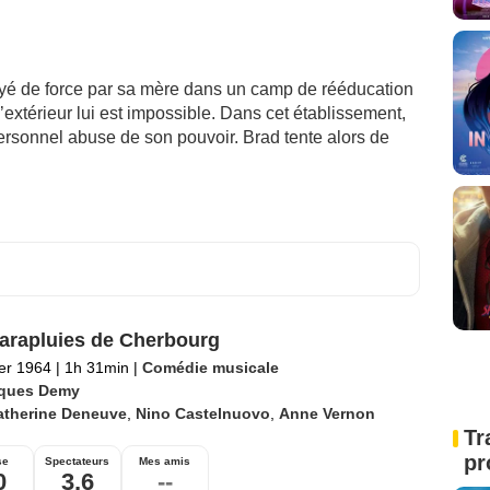
yé de force par sa mère dans un camp de rééducation
l’extérieur lui est impossible. Dans cet établissement,
ersonnel abuse de son pouvoir. Brad tente alors de
arapluies de Cherbourg
ier 1964
|
1h 31min
|
Comédie musicale
ques Demy
atherine Deneuve
,
Nino Castelnuovo
,
Anne Vernon
Tr
pr
se
Spectateurs
Mes amis
0
3,6
--