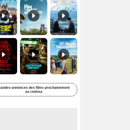
Undertone Bande-annonce VO STFR
Juste pour une nuit Bande-annonce VO STFR
Un grand raccourci Bande-annonce VF
andes-annonces des films prochainement
au cinéma