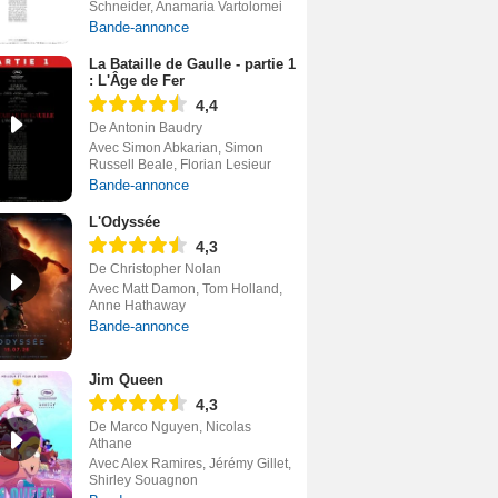
Schneider, Anamaria Vartolomei
Bande-annonce
La Bataille de Gaulle - partie 1
: L'Âge de Fer
4,4
De Antonin Baudry
Avec Simon Abkarian, Simon
Russell Beale, Florian Lesieur
Bande-annonce
L'Odyssée
4,3
De Christopher Nolan
Avec Matt Damon, Tom Holland,
Anne Hathaway
Bande-annonce
Jim Queen
4,3
De Marco Nguyen, Nicolas
Athane
Avec Alex Ramires, Jérémy Gillet,
Shirley Souagnon