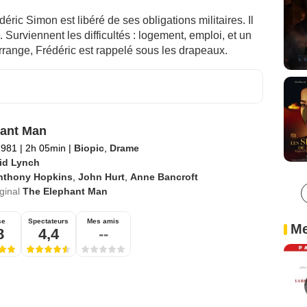
ric Simon est libéré de ses obligations militaires. Il
Surviennent les difficultés : logement, emploi, et un
rrange, Frédéric est rappelé sous les drapeaux.
ant Man
1981
|
2h 05min
|
Biopic
,
Drame
id Lynch
nthony Hopkins
,
John Hurt
,
Anne Bancroft
iginal
The Elephant Man
se
Spectateurs
Mes amis
Me
8
4,4
--