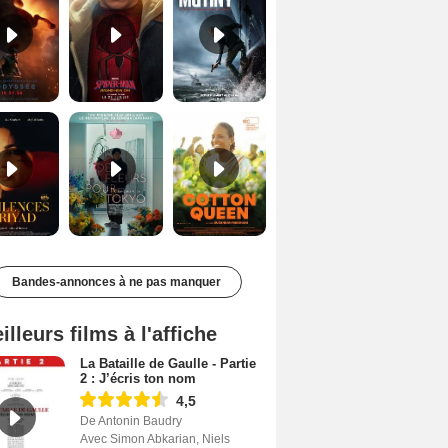
Les Silences de Riyad Bande-annonce VO STFR
Des Fleurs pour Tokyo Bande-annonce VO STFR
Cotton Queen Bande-annonce VO STFR
Bandes-annonces à ne pas manquer
illeurs films à l'affiche
La Bataille de Gaulle - Partie
2 : J’écris ton nom
4,5
De Antonin Baudry
Avec Simon Abkarian, Niels