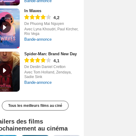
Bande-annonce
In Waves
4,2
De Phuong Mai Nguyen
Avec Lyna Khoudri, Paul Kircher,
Rio Vega
Bande-annonce
Spider-Man: Brand New Day
4,1
De Destin Daniel Cretton
Avec Tom Holland, Zendaya,
Sadie Sink
Bande-annonce
Tous les meilleurs films au ciné
ailers des films
ochainement au cinéma
Tombé du ciel Bande-annonce VF
La fin d’Oak Street Bande-annonce VO STFR
Soudain Bande-annonce VF STFR