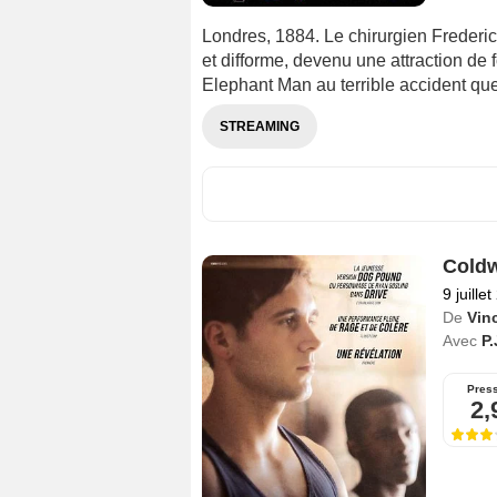
Londres, 1884. Le chirurgien Freder
et difforme, devenu une attraction de 
Elephant Man au terrible accident qu
STREAMING
Coldw
9 juille
De
Vin
Avec
P
Pres
2,