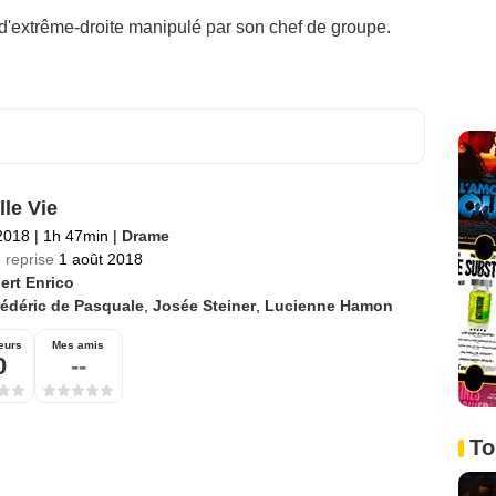
 d'extrême-droite manipulé par son chef de groupe.
lle Vie
2018
|
1h 47min
|
Drame
 reprise
1 août 2018
ert Enrico
édéric de Pasquale
,
Josée Steiner
,
Lucienne Hamon
eurs
Mes amis
0
--
To