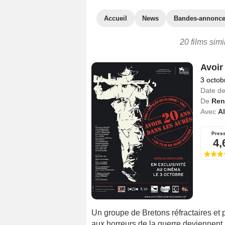
Accueil
News
Bandes-annonc
20 films simi
Avoir
3 octob
Date de
De
Ren
Avec
A
Pres
4,
Un groupe de Bretons réfractaires et 
aux horreurs de la guerre deviennent 