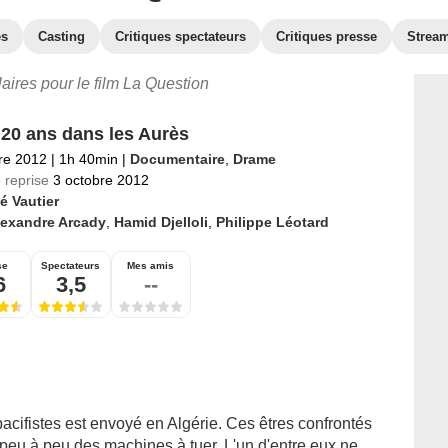
es
Casting
Critiques spectateurs
Critiques presse
Strea
laires pour le film La Question
 20 ans dans les Aurès
re 2012
|
1h 40min
|
Documentaire
,
Drame
 reprise
3 octobre 2012
é Vautier
lexandre Arcady
,
Hamid Djelloli
,
Philippe Léotard
se
Spectateurs
Mes amis
6
3,5
--
pacifistes est envoyé en Algérie. Ces êtres confrontés
peu à peu des machines à tuer. L'un d'entre eux ne