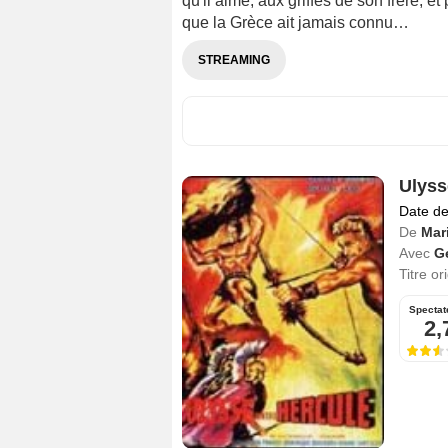
qu'il aime, aux griffes de son frère, e
que la Grèce ait jamais connu…
STREAMING
Ulyss
Date de
De
Mar
Avec
G
Titre or
Spectat
2,