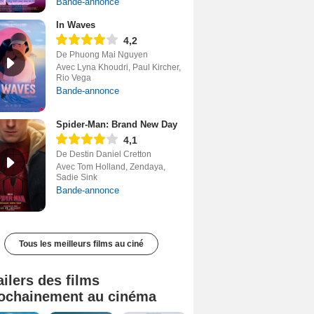
Bande-annonce
In Waves
4,2
De Phuong Mai Nguyen
Avec Lyna Khoudri, Paul Kircher,
Rio Vega
Bande-annonce
Spider-Man: Brand New Day
4,1
De Destin Daniel Cretton
Avec Tom Holland, Zendaya,
Sadie Sink
Bande-annonce
Tous les meilleurs films au ciné
ailers des films
ochainement au cinéma
Tombé du ciel Bande-annonce VF
La fin d’Oak Street Bande-annonce VO STFR
Soudain Bande-annonce VF STFR