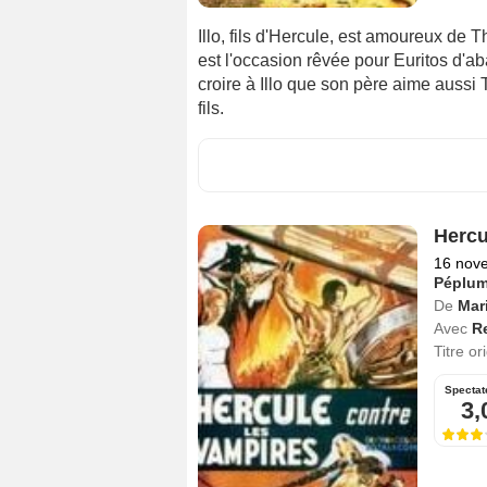
Illo, fils d'Hercule, est amoureux de T
est l'occasion rêvée pour Euritos d'aba
croire à Illo que son père aime aussi 
fils.
Hercu
16 nov
Péplu
De
Mar
Avec
R
Titre or
Spectat
3,