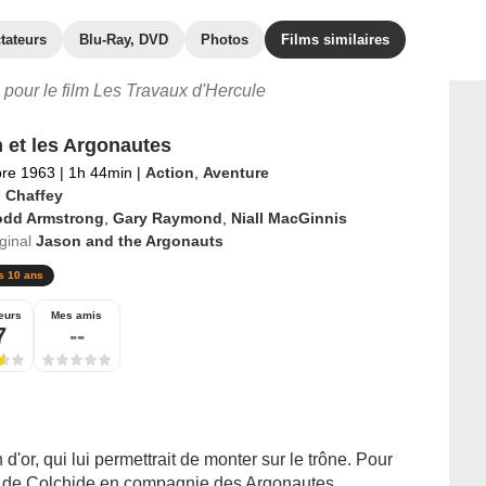
tateurs
Blu-Ray, DVD
Photos
Films similaires
s pour le film Les Travaux d'Hercule
 et les Argonautes
re 1963
|
1h 44min
|
Action
,
Aventure
 Chaffey
odd Armstrong
,
Gary Raymond
,
Niall MacGinnis
iginal
Jason and the Argonauts
s 10 ans
eurs
Mes amis
7
--
d'or, qui lui permettrait de monter sur le trône. Pour
me de Colchide en compagnie des Argonautes...