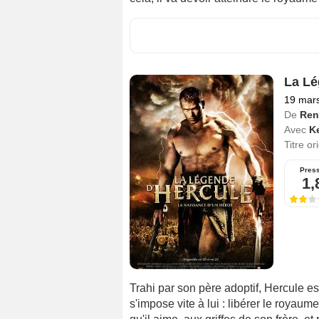
La Lé
19 mar
De
Ren
Avec
Ke
Titre or
Pres
1,
Trahi par son père adoptif, Hercule 
s'impose vite à lui : libérer le royau