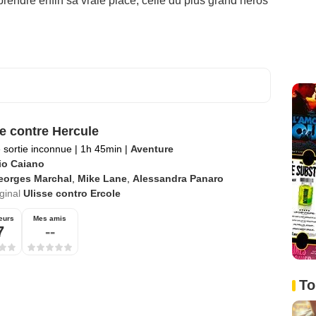
t prendre enfin sa vraie place, celle du plus grand héros
e contre Hercule
 sortie inconnue
|
1h 45min
|
Aventure
io Caiano
eorges Marchal
,
Mike Lane
,
Alessandra Panaro
iginal
Ulisse contro Ercole
eurs
Mes amis
7
--
To