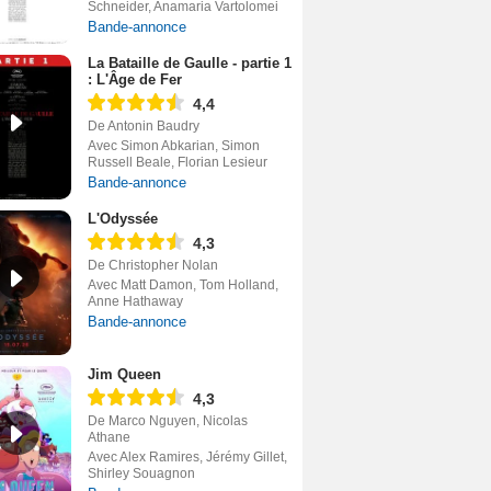
Schneider, Anamaria Vartolomei
Bande-annonce
La Bataille de Gaulle - partie 1
: L'Âge de Fer
4,4
De Antonin Baudry
Avec Simon Abkarian, Simon
Russell Beale, Florian Lesieur
Bande-annonce
L'Odyssée
4,3
De Christopher Nolan
Avec Matt Damon, Tom Holland,
Anne Hathaway
Bande-annonce
Jim Queen
4,3
De Marco Nguyen, Nicolas
Athane
Avec Alex Ramires, Jérémy Gillet,
Shirley Souagnon