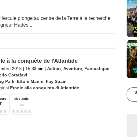
Hercule plonge au centre de la Terre à la recherche
igneur Hadès...
le à la conquête de l'Atlantide
embre 2015
|
1h 33min
|
Action
,
Aventure
,
Fantastique
orio Cottafavi
eg Park
,
Ettore Manni
,
Fay Spain
iginal
Ercole alla conquista di Atlantide
B
eurs
Mes amis
7
--
'