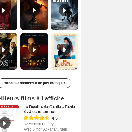
Le Triangle d'or Bande-annonce VF
Les Silences de Riyad Bande-annonce VO STFR
Les Matins merveilleux Bande-annonce VF
Bandes-annonces à ne pas manquer
illeurs films à l'affiche
La Bataille de Gaulle - Partie
2 : J’écris ton nom
4,5
De Antonin Baudry
Avec Simon Abkarian, Niels