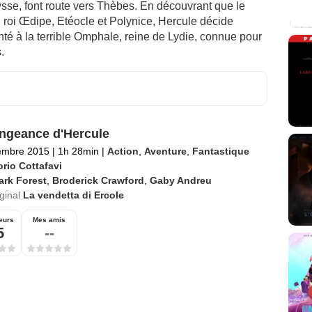
sse, font route vers Thèbes. En découvrant que le
du roi Œdipe, Etéocle et Polynice, Hercule décide
ronté à la terrible Omphale, reine de Lydie, connue pour
.
ngeance d'Hercule
embre 2015
|
1h 28min
|
Action
,
Aventure
,
Fantastique
orio Cottafavi
ark Forest
,
Broderick Crawford
,
Gaby Andreu
iginal
La vendetta di Ercole
eurs
Mes amis
5
--