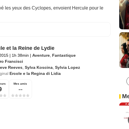
vé les yeux des Cyclopes, envoient Hercule pour le
le et la Reine de Lydie
 2015
|
1h 38min
|
Aventure
,
Fantastique
ro Francisci
teve Reeves
,
Sylva Koscina
,
Sylvia Lopez
iginal
Ercole e la Regina di Lidia
eurs
Mes amis
9
--
Me