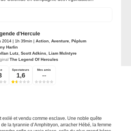
gende d'Hercule
s 2014
|
1h 39min
|
Action
,
Aventure
,
Péplum
ny Harlin
llan Lutz
,
Scott Adkins
,
Liam McIntyre
iginal
The Legend Of Hercules
se
Spectateurs
Mes amis
8
1,6
--
est exilé et vendu comme esclave. Une noble quête
me de la tyrannie d’Amphitryon, arracher Hébé, la femme