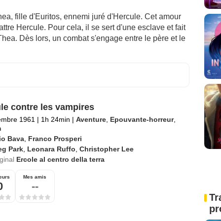
hea, fille d'Euritos, ennemi juré d'Hercule. Cet amour
ttre Hercule. Pour cela, il se sert d'une esclave et fait
Thea. Dès lors, un combat s'engage entre le père et le
le contre les vampires
embre 1961
|
1h 24min
|
Aventure
,
Epouvante-horreur
,
m
io Bava
,
Franco Prosperi
eg Park
,
Leonara Ruffo
,
Christopher Lee
iginal
Ercole al centro della terra
eurs
Mes amis
0
--
Tr
pr