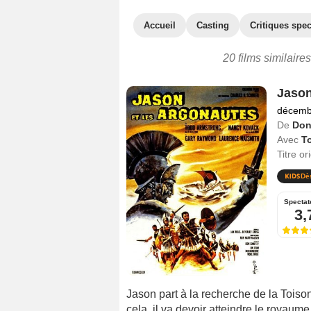
Accueil
Casting
Critiques spec
20 films similaire
Jason
décemb
De
Don
Avec
T
Titre or
Dè
Spectat
3,
Jason part à la recherche de la Toison 
cela, il va devoir atteindre le royau