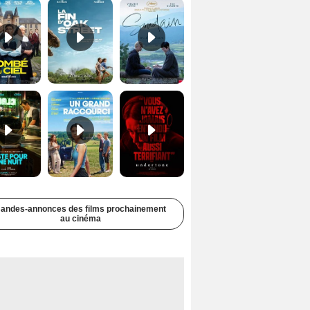
Juste pour une nuit Bande-annonce VO STFR
Un grand raccourci Bande-annonce VF
Undertone Bande-annonce VO STFR
andes-annonces des films prochainement
au cinéma