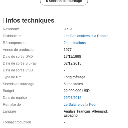
6 Secrets de tournage
Infos techniques
Nationalité
U.S.A.
Distributeur
Les Bookmakers / La Rabbia
Récompenses
2 nominations
Année de production
1977
Date de sortie DVD
17/11/1998
Date de sortie Blu-ray
02/12/2015
Date de sortie VOD
-
Type de film
Long métrage
Secrets de tournage
6 anecdotes
Budget
22 000 000 USD
Date de reprise
15/07/2015
Remake de
Le Salaire de la Peur
Langues
Anglais, Français, Allemand,
Espagnol
Format production
-