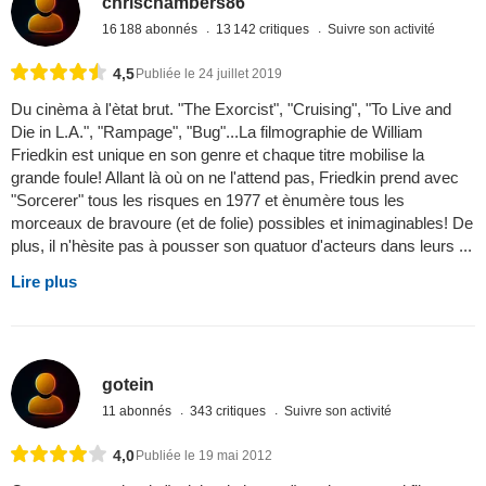
chrischambers86
16 188 abonnés
13 142 critiques
Suivre son activité
4,5
Publiée le 24 juillet 2019
Du cinèma à l'ètat brut. "The Exorcist", "Cruising", "To Live and
Die in L.A.", "Rampage", "Bug"...La filmographie de William
Friedkin est unique en son genre et chaque titre mobilise la
grande foule! Allant là où on ne l'attend pas, Friedkin prend avec
"Sorcerer" tous les risques en 1977 et ènumère tous les
morceaux de bravoure (et de folie) possibles et inimaginables! De
plus, il n'hèsite pas à pousser son quatuor d'acteurs dans leurs ...
Lire plus
gotein
11 abonnés
343 critiques
Suivre son activité
4,0
Publiée le 19 mai 2012