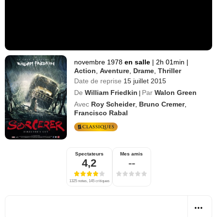
novembre 1978
en salle
|
2h 01min
|
Action
,
Aventure
,
Drame
,
Thriller
Date de reprise
15 juillet 2015
De
William Friedkin
Par
Walon Green
|
Avec
Roy Scheider
,
Bruno Cremer
,
Francisco Rabal
Spectateurs
Mes amis
4,2
--
1325 notes, 145 critiques