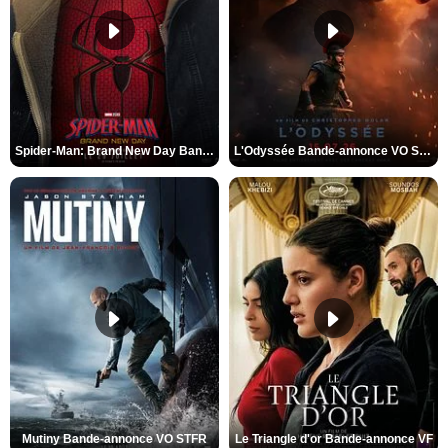
Spider-Man: Brand New Day Bande-annonce VO STFR
L'Odyssée Bande-annonce VO STFR
Mutiny Bande-annonce VO STFR
Le Triangle d'or Bande-annonce VF