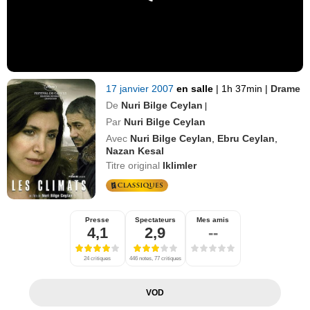
17 janvier 2007
en salle
|
1h 37min
|
Drame
De
Nuri Bilge Ceylan
|
Par
Nuri Bilge Ceylan
Avec
Nuri Bilge Ceylan
,
Ebru Ceylan
,
Nazan Kesal
Titre original
Iklimler
Presse
Spectateurs
Mes amis
4,1
2,9
--
24 critiques
446 notes, 77 critiques
VOD