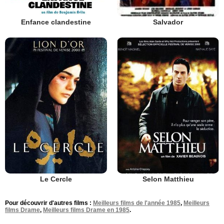
Enfance clandestine
Salvador
Le Cercle
Selon Matthieu
Pour découvrir d'autres films :
Meilleurs films de l'année 1985
,
Meilleurs
films Drame
,
Meilleurs films Drame en 1985
.