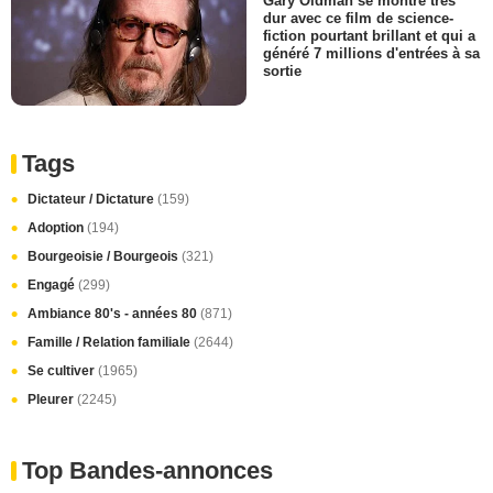
Gary Oldman se montre très
dur avec ce film de science-
fiction pourtant brillant et qui a
généré 7 millions d'entrées à sa
sortie
Tags
Dictateur / Dictature
(159)
Adoption
(194)
Bourgeoisie / Bourgeois
(321)
Engagé
(299)
Ambiance 80's - années 80
(871)
Famille / Relation familiale
(2644)
Se cultiver
(1965)
Pleurer
(2245)
Top Bandes-annonces