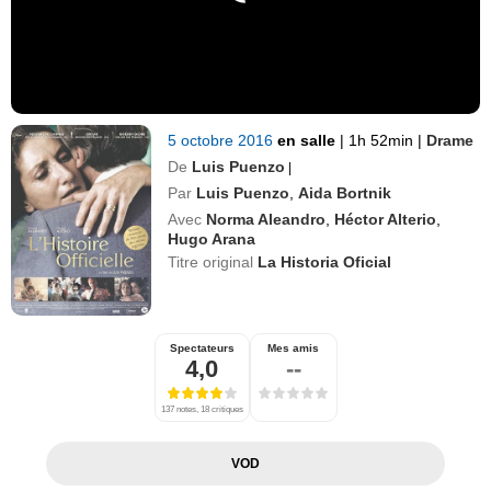
5 octobre 2016
en salle
|
1h 52min
|
Drame
De
Luis Puenzo
|
Par
Luis Puenzo
,
Aida Bortnik
Avec
Norma Aleandro
,
Héctor Alterio
,
Hugo Arana
Titre original
La Historia Oficial
Spectateurs
Mes amis
4,0
--
137 notes, 18 critiques
VOD