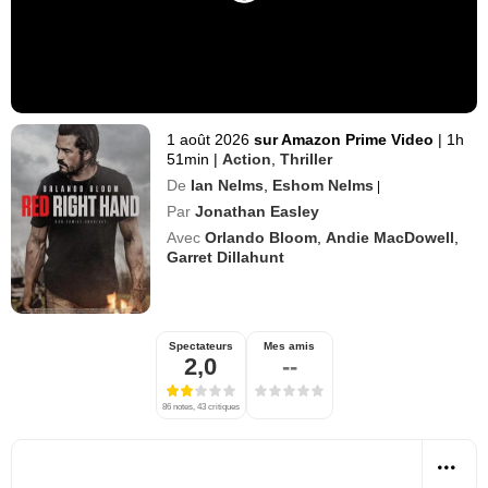
1 août 2026
sur Amazon Prime Video
|
1h
51min
|
Action
,
Thriller
De
Ian Nelms
,
Eshom Nelms
|
Par
Jonathan Easley
Avec
Orlando Bloom
,
Andie MacDowell
,
Garret Dillahunt
Spectateurs
Mes amis
2,0
--
86 notes, 43 critiques