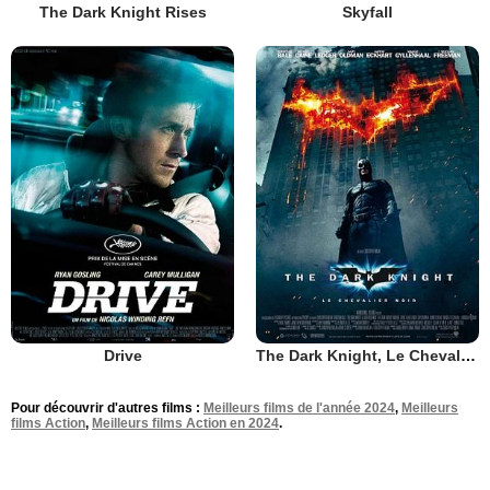
The Dark Knight Rises
Skyfall
Drive
The Dark Knight, Le Chevalier Noir
Pour découvrir d'autres films :
Meilleurs films de l'année 2024
,
Meilleurs
films Action
,
Meilleurs films Action en 2024
.