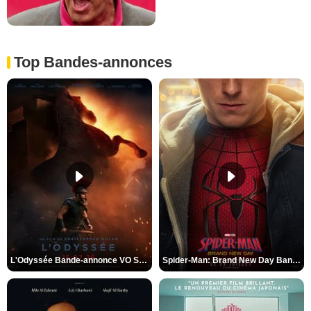
Top Bandes-annonces
L'Odyssée Bande-annonce VO STFR
Spider-Man: Brand New Day Bande-annonce VO STFR