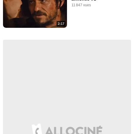
11 847 vues
2:17