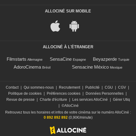
ALLOCINÉ SUR MOBILE
ALLOCINÉ À L'ÉTRANGER
Filmstarts
SensaCine
Beyazperde
Allemagne
Espagne
Turquie
AdoroCinema
Sensacine México
Brésil
Mexique
Contact
|
Qui sommes-nous
|
Recrutement
|
Publicité
|
CGU
|
CGV
|
Politique de cookies
|
Préférences cookies
|
Données Personnelles
|
Revue de presse
|
Charte d'écriture
|
Les services AlloCiné
|
Gérer Utiq
|
©AlloCiné
Retrouvez tous les horaires et infos de votre cinéma sur le numéro AlloCiné :
0 892 892 892
(0,90€/minute)