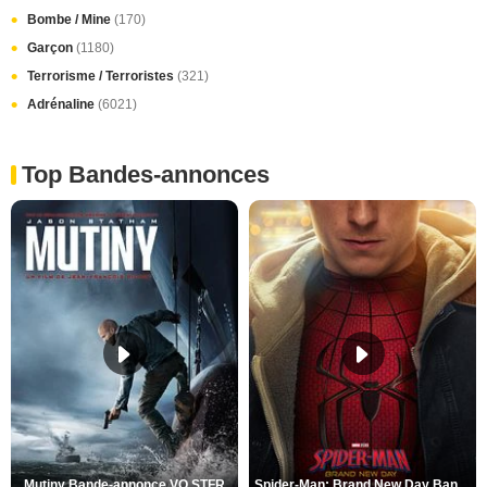
Bombe / Mine
(170)
Garçon
(1180)
Terrorisme / Terroristes
(321)
Adrénaline
(6021)
Top Bandes-annonces
Mutiny Bande-annonce VO STFR
Spider-Man: Brand New Day Bande-annonce VO STFR