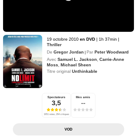
19 octobre 2010
en DVD
|
1h 37min
|
Thriller
De
Gregor Jordan
Par
Peter Woodward
|
Avec
Samuel L. Jackson
,
Carrie-Anne
Moss
,
Michael Sheen
Titre original
Unthinkable
Spectateurs
Mes amis
3,5
--
1651 notes, 264 critiques
VOD