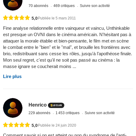
70 abonnés
469 critiques
Suivre son activité
5,0
Publiée le 5 mars 2011
Fine analyse relationnelle entre vainqueur et vaincu, Unthinkable
est presque un OVNI dans le cinéma américain. N'hésitant pas à
attaquer la morale établie et bien-pensante, le film met en scène
le combat entre le "bien" et le "mal", et brouille les frontières avec
brio, redistribuant sans cesse les rôles, jusqu'à l’apothéose finale.
Mon seul regret, c'est qu'il ne soit pas passé au cinéma : la
masse ignare se coucherait moins ...
Lire plus
Henrico
229 abonnés
1 453 critiques
Suivre son activité
5,0
Publiée le 24 juin 2020
Comment savoir si on est atteint ou non du syndrome de l’anti-