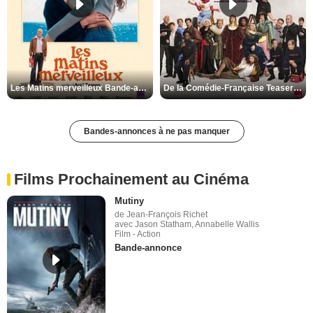
Les Matins merveilleux Bande-annonce VF
De la Comédie-Française Teaser VF
Bandes-annonces à ne pas manquer
Films Prochainement au Cinéma
Mutiny
de Jean-François Richet
avec Jason Statham, Annabelle Wallis
Film - Action
Bande-annonce