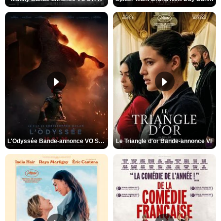
L'Odyssée Bande-annonce VO STFR
Le Triangle d'or Bande-annonce VF