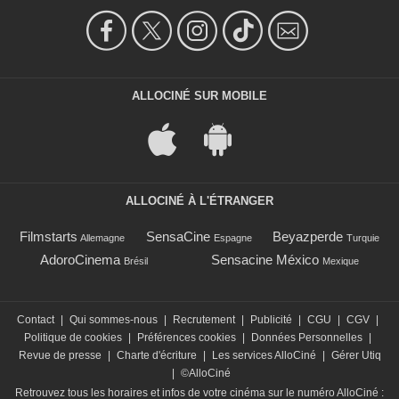
ALLOCINÉ SUR MOBILE
ALLOCINÉ À L'ÉTRANGER
Filmstarts
SensaCine
Beyazperde
Allemagne
Espagne
Turquie
AdoroCinema
Sensacine México
Brésil
Mexique
Contact
|
Qui sommes-nous
|
Recrutement
|
Publicité
|
CGU
|
CGV
|
Politique de cookies
|
Préférences cookies
|
Données Personnelles
|
Revue de presse
|
Charte d'écriture
|
Les services AlloCiné
|
Gérer Utiq
|
©AlloCiné
Retrouvez tous les horaires et infos de votre cinéma sur le numéro AlloCiné :