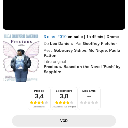
3 mars 2010
en salle
|
1h 49min
|
Drame
De
Lee Daniels
Par
Geoffrey Fletcher
|
Avec
Gabourey Sidibe
,
Mo'Nique
,
Paula
Patton
Titre original
Precious: Based on the Novel 'Push' by
Sapphire
Presse
Spectateurs
Mes amis
3,4
3,8
--
28 critiques
3410 notes, 498 critiques
VOD