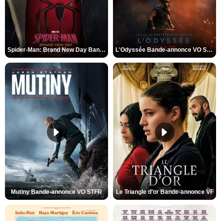
Spider-Man: Brand New Day Bande-annonce VO STFR
L'Odyssée Bande-annonce VO STFR
Mutiny Bande-annonce VO STFR
Le Triangle d'or Bande-annonce VF