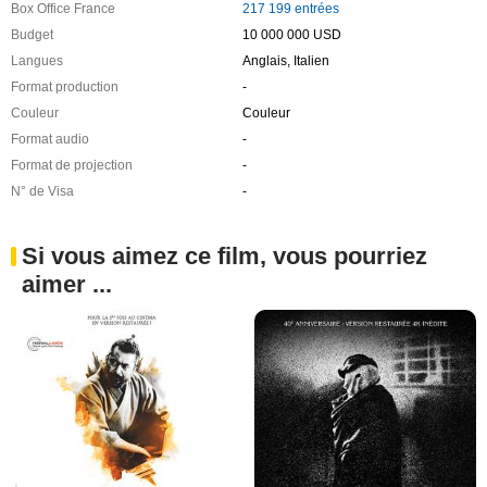
Box Office France
217 199 entrées
Budget
10 000 000 USD
Langues
Anglais, Italien
Format production
-
Couleur
Couleur
Format audio
-
Format de projection
-
N° de Visa
-
Si vous aimez ce film, vous pourriez
aimer ...