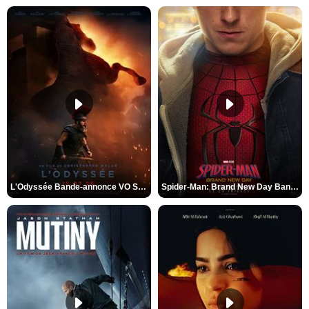
L'Odyssée Bande-annonce VO STFR
Spider-Man: Brand New Day Bande-annonce VO STFR