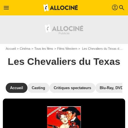
profil
menu
search
Accueil
Cinéma
Tous les films
Films Western
Les Chevaliers du Texas de Ray Enright
Les Chevaliers du Texas
Accueil
Casting
Critiques spectateurs
Blu-Ray, DVD