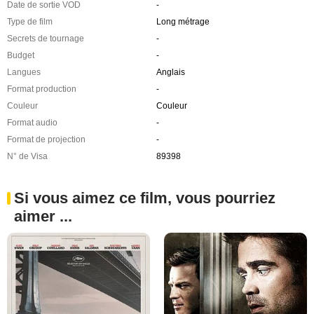
Date de sortie VOD
-
Type de film
Long métrage
Secrets de tournage
-
Budget
-
Langues
Anglais
Format production
-
Couleur
Couleur
Format audio
-
Format de projection
-
N° de Visa
89398
Si vous aimez ce film, vous pourriez
aimer ...