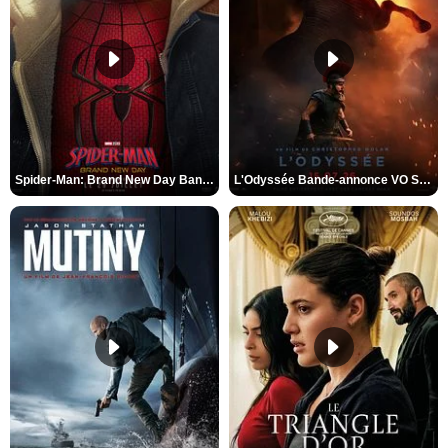
Spider-Man: Brand New Day Bande-annonce VO STFR
L'Odyssée Bande-annonce VO STFR