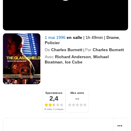
1 mai 1996
en salle
|
1h 49min
|
Drame
,
Policier
De
Charles Burnett
Par
Charles Burnett
|
Avec
Richard Anderson
,
Michael
Boatman
,
Ice Cube
Spectateurs
Mes amis
2,4
--
11 notes, 2 critiques