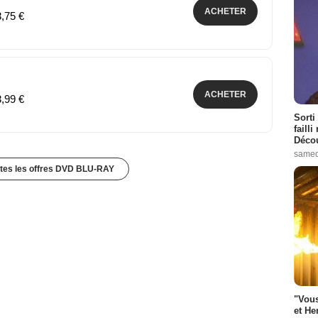
ACHETER
3,75 €
ACHETER
3,99 €
Sorti
failli
Décou
samed
utes les offres DVD BLU-RAY
"Vous
et He