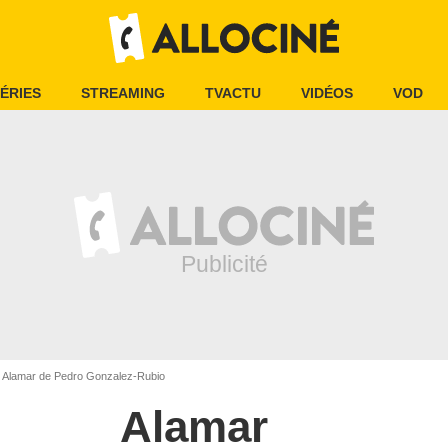
ÉRIES
STREAMING
TVACTU
VIDÉOS
VOD
Alamar de Pedro Gonzalez-Rubio
Alamar