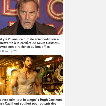
 il y a 28 ans, ce film de science-fiction a
 mettre fin à la carrière de Kevin Costner...
vrez son pire échec au box-office !
i 8 août 2026
 avez faim tout le temps" : Hugh Jackman
nry Cavill ont souffert pour obtenir des