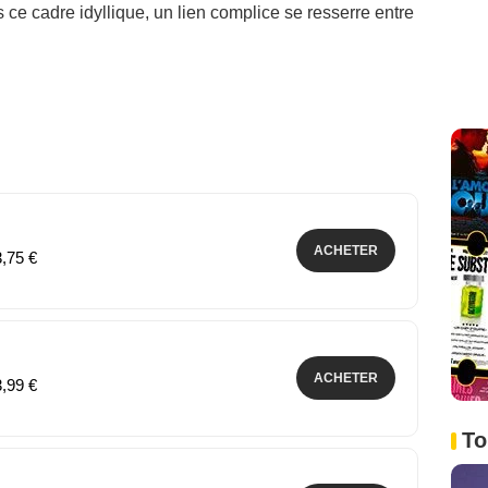
s ce cadre idyllique, un lien complice se resserre entre
ACHETER
3,75 €
ACHETER
3,99 €
To