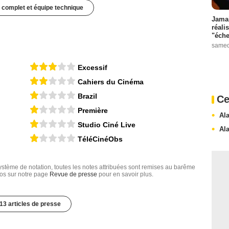
 complet et équipe technique
Jamai
réali
"éche
samed
Excessif
Cahiers du Cinéma
Brazil
Ce
Première
Al
Studio Ciné Live
Al
TéléCinéObs
tème de notation, toutes les notes attribuées sont remises au barême
nfos sur notre page
Revue de presse
pour en savoir plus.
13 articles de presse