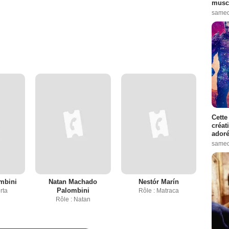
muscl
samed
Cette
créat
adoré
samed
mbini
Natan Machado
Nestór Marín
Palombini
rta
Rôle : Matraca
Rôle : Natan