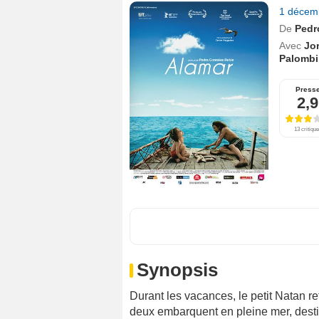
1 décem
De
Pedr
Avec
Jo
Palombi
Press
2,9
13 critiqu
Synopsis
Durant les vacances, le petit Natan 
deux embarquent en pleine mer, desti