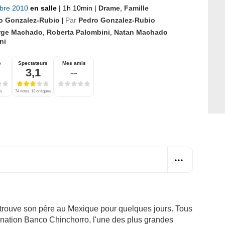
bre 2010
en salle
|
1h 10min
|
Drame
,
Famille
o Gonzalez-Rubio
Par
Pedro Gonzalez-Rubio
|
rge Machado
,
Roberta Palombini
,
Natan Machado
ni
e
Spectateurs
Mes amis
3,1
--
es
74 notes, 13 critiques
retrouve son père au Mexique pour quelques jours. Tous
nation Banco Chinchorro, l'une des plus grandes