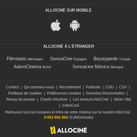
ALLOCINÉ SUR MOBILE
ALLOCINÉ À L'ÉTRANGER
Filmstarts
SensaCine
Beyazperde
Allemagne
Espagne
Turquie
AdoroCinema
Sensacine México
Brésil
Mexique
Contact
|
Qui sommes-nous
|
Recrutement
|
Publicité
|
CGU
|
CGV
|
Politique de cookies
|
Préférences cookies
|
Données Personnelles
|
Revue de presse
|
Charte d'écriture
|
Les services AlloCiné
|
Gérer Utiq
|
©AlloCiné
Retrouvez tous les horaires et infos de votre cinéma sur le numéro AlloCiné :
0 892 892 892
(0,90€/minute)