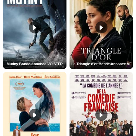
Mutiny Bande-annonce VO STFR
Le Triangle d'or Bande-annonce VF