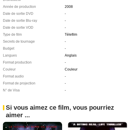
Année de production
2008
Date de sortie DVD
-
Date de sortie Blu-ray
-
Date de sortie VOD
-
Type de film
Télefilm
Secrets de tournage
-
Budget
-
Langues
Anglais
Format production
-
Couleur
Couleur
Format audio
-
Format de projection
-
N° de Visa
-
Si vous aimez ce film, vous pourriez
aimer ...