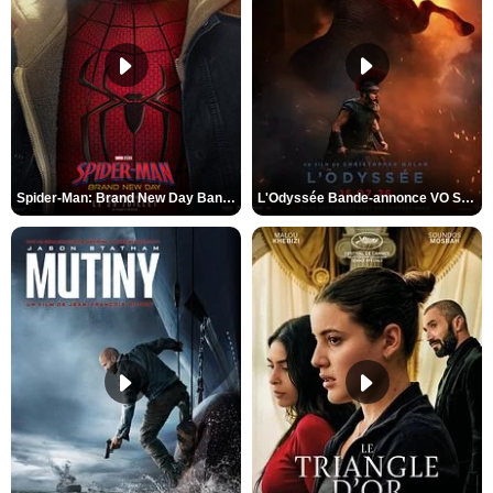
Spider-Man: Brand New Day Bande-annonce VO STFR
L'Odyssée Bande-annonce VO STFR