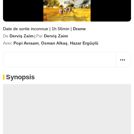
Date de sortie inconnue
|
1h 56min
|
Drame
De
Derviş Zaim
Par
Derviş Zaim
|
Avec
Popi Avraam
,
Osman Alkaş
,
Hazar Ergüçlü
Synopsis