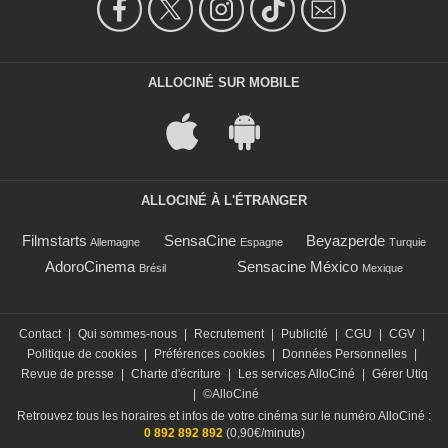
ALLOCINÉ SUR MOBILE
ALLOCINÉ À L'ÉTRANGER
Filmstarts
SensaCine
Beyazperde
Allemagne
Espagne
Turquie
AdoroCinema
Sensacine México
Brésil
Mexique
Contact
|
Qui sommes-nous
|
Recrutement
|
Publicité
|
CGU
|
CGV
|
Politique de cookies
|
Préférences cookies
|
Données Personnelles
|
Revue de presse
|
Charte d'écriture
|
Les services AlloCiné
|
Gérer Utiq
|
©AlloCiné
Retrouvez tous les horaires et infos de votre cinéma sur le numéro AlloCiné :
0 892 892 892
(0,90€/minute)