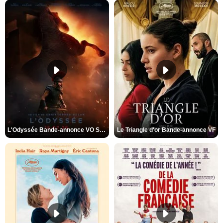
L'Odyssée Bande-annonce VO STFR
Le Triangle d'or Bande-annonce VF