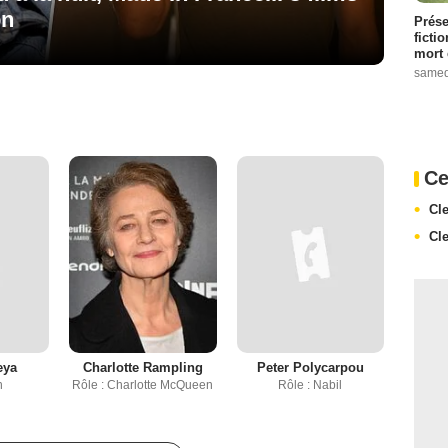
on
Prése
ficti
mort 
samed
Ce
Cl
Cl
eya
Charlotte Rampling
Peter Polycarpou
h
Rôle : Charlotte McQueen
Rôle : Nabil