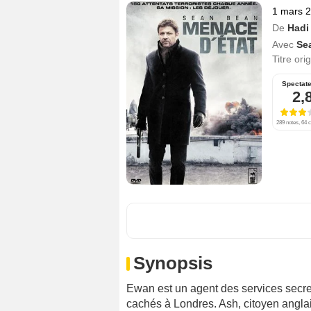
1 mars 
De
Hadi
Avec
Se
Titre ori
Spectat
2,
289 notes, 64 c
Synopsis
Ewan est un agent des services secrets
cachés à Londres. Ash, citoyen anglai