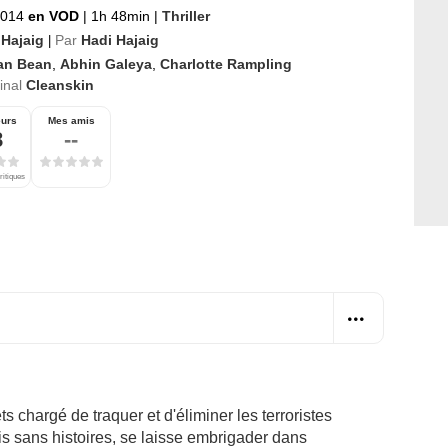
2014
en VOD
|
1h 48min
|
Thriller
 Hajaig
Par
Hadi Hajaig
|
an Bean
,
Abhin Galeya
,
Charlotte Rampling
ginal
Cleanskin
eurs
Mes amis
8
--
ritiques
 chargé de traquer et d'éliminer les terroristes
s sans histoires, se laisse embrigader dans