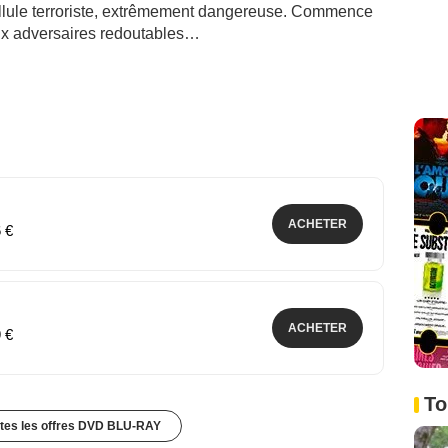
cellule terroriste, extrêmement dangereuse. Commence
eux adversaires redoutables…
ACHETER
6 €
ACHETER
9 €
To
utes les offres DVD BLU-RAY