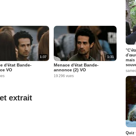
"C'ét
d'œuv
1:37
1:31
mais 
souve
e d'état Bande-
Menace d'état Bande-
ce VO
annonce (2) VO
samed
ues
19 296 vues
et extrait
Quiz 