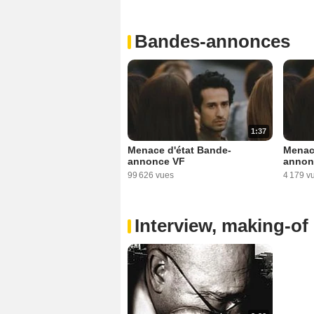
Bandes-annonces
1:37
Menace d'état Bande-
Menac
annonce VF
annon
99 626 vues
4 179 v
Interview, making-of 