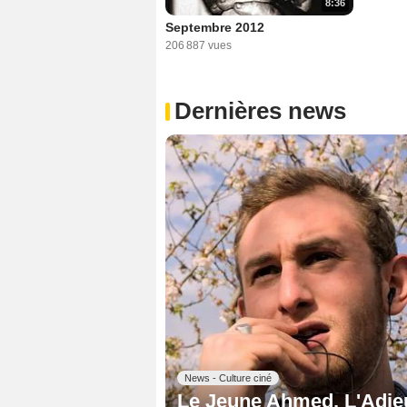
8:36
Septembre 2012
206 887 vues
Dernières news
News - Culture ciné
Le Jeune Ahmed, L'Adieu 