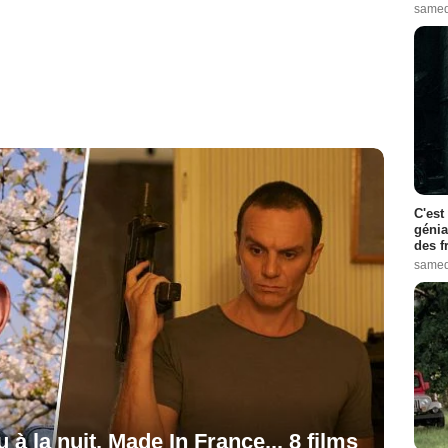
samed
C'est
génia
des f
samed
à la nuit, Made In France... 8 films