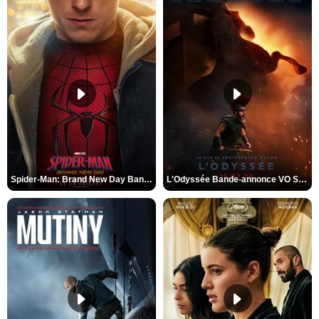
Spider-Man: Brand New Day Bande-annonce VO STFR
L'Odyssée Bande-annonce VO STFR