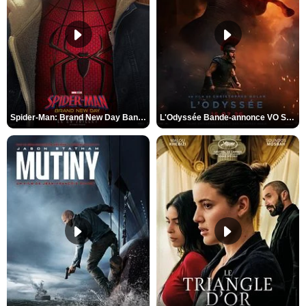
Spider-Man: Brand New Day Bande-annonce VO STFR
L'Odyssée Bande-annonce VO STFR