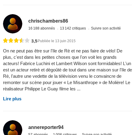
chrischambers86
16 188 abonnés
13 142 critiques
Suivre son activité
3,5
Publiée le 13 juin 2015
On ne peut pas être sur l'Ile de Rè et ne pas faire de vèlo! De
plus, c'est dans les petites choses que l'on voit les grands
acteurs! Fabrice Luchini et Lambert Wilson sont formidables! L'un
est un acteur retirè et dègoûtè de tout dans une maison sur l'Ile de
Rè, l'autre une vedette de la tèlèvision venu le convaincre de
remonter sur scène pour jouer « Le Misanthrope » de Molière! Le
rèalisateur Philippe Le Guay filme les ...
Lire plus
annereporter94
57 abonnés
1 006 critiques
Suivre son activité