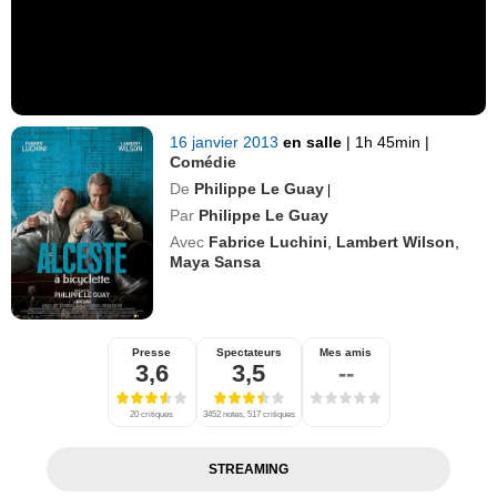
16 janvier 2013
en salle
|
1h 45min
|
Comédie
De
Philippe Le Guay
|
Par
Philippe Le Guay
Avec
Fabrice Luchini
,
Lambert Wilson
,
Maya Sansa
Presse
Spectateurs
Mes amis
3,6
3,5
--
20 critiques
3452 notes, 517 critiques
STREAMING