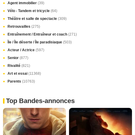
Agent immobilier
(39)
Vélo - Tandem et tricycle
(64)
Théâtre et salle de spectacle
(309)
Retrouvailles
(275)
Entraînement / Entraîneur et coach
(271)
Île / Île déserte / Île paradisiaque
(503)
Acteur / Actrice
(597)
Senior
(877)
Rivalité
(821)
Art et essai
(11368)
Parents
(10763)
Top Bandes-annonces