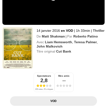
14 janvier 2016
en VOD
|
1h 33min
|
Thriller
De
Matt Shakman
Par
Roberto Patino
|
Avec
Liam Hemsworth
,
Teresa Palmer
,
John Malkovich
Titre original
Cut Bank
Spectateurs
Mes amis
2,8
--
226 notes, 25 critiques
VOD