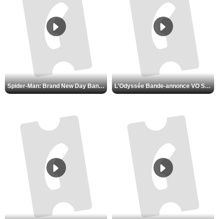
Spider-Man: Brand New Day Bande-annonce VO STFR
L'Odyssée Bande-annonce VO STFR