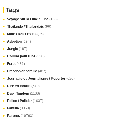
Tags
Voyage sur la Lune / Lune
(153)
Thailande / Thaïlandais
(96)
Moto / Deux roues
(96)
Adoption
(194)
Jungle
(187)
Course poursuite
(330)
Forêt
(486)
Emotion en famille
(487)
Journaliste / Journalisme / Reporter
(626)
Rire en famille
(670)
Duo / Tandem
(1138)
Police / Policier
(1637)
Famille
(3058)
Parents
(10763)