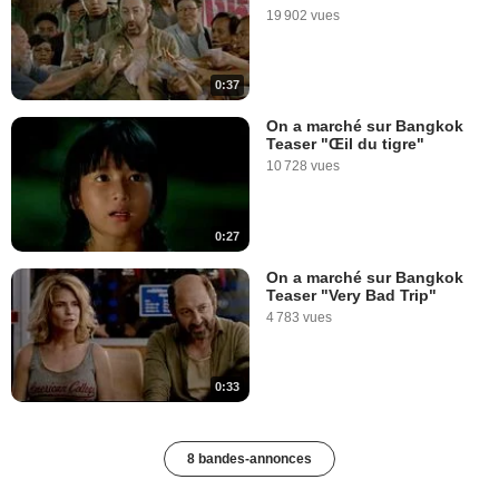
19 902 vues
0:37
On a marché sur Bangkok
Teaser "Œil du tigre"
10 728 vues
0:27
On a marché sur Bangkok
Teaser "Very Bad Trip"
4 783 vues
0:33
8 bandes-annonces