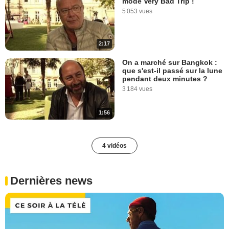
mode Very Bad Trip !
5 053 vues
2:17
On a marché sur Bangkok :
que s'est-il passé sur la lune
pendant deux minutes ?
3 184 vues
1:56
4 vidéos
Dernières news