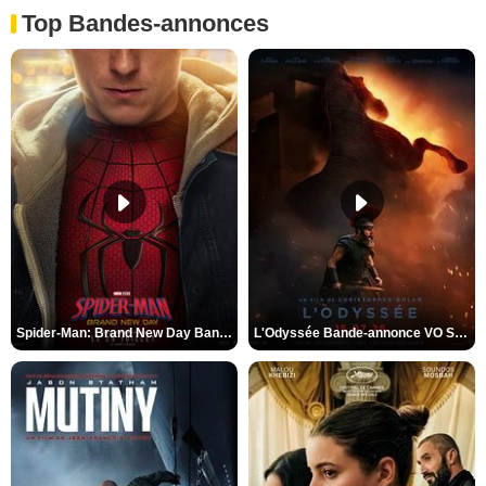
Top Bandes-annonces
Spider-Man: Brand New Day Bande-annonce VO STFR
L'Odyssée Bande-annonce VO STFR