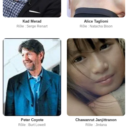
Kad Merad
Alice Taglioni
Rôle : Serge Renart
Rôle : Natacha Bison
Peter Coyote
Chawanrut Janjittranon
Rôle : Burt Lowell
Rôle : Jintana