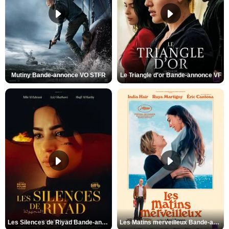
Mutiny Bande-annonce VO STFR
Le Triangle d'or Bande-annonce VF
Les Silences de Riyad Bande-annonce VO STFR
Les Matins merveilleux Bande-annonce VF