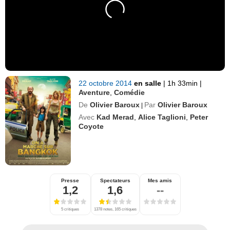
22 octobre 2014
en salle
|
1h 33min
|
Aventure
,
Comédie
De
Olivier Baroux
Par
Olivier Baroux
|
Avec
Kad Merad
,
Alice Taglioni
,
Peter
Coyote
Presse
Spectateurs
Mes amis
1,2
1,6
--
5 critiques
1378 notes, 165 critiques