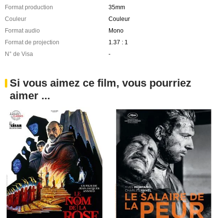
Format production
35mm
Couleur
Couleur
Format audio
Mono
Format de projection
1.37 : 1
N° de Visa
-
Si vous aimez ce film, vous pourriez
aimer ...