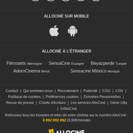
ALLOCINÉ SUR MOBILE
ALLOCINÉ À L'ÉTRANGER
Filmstarts
SensaCine
Beyazperde
Allemagne
Espagne
Turquie
AdoroCinema
Sensacine México
Brésil
Mexique
Contact
|
Qui sommes-nous
|
Recrutement
|
Publicité
|
CGU
|
CGV
|
Politique de cookies
|
Préférences cookies
|
Données Personnelles
|
Revue de presse
|
Charte d'écriture
|
Les services AlloCiné
|
Gérer Utiq
|
©AlloCiné
Retrouvez tous les horaires et infos de votre cinéma sur le numéro AlloCiné :
0 892 892 892
(0,90€/minute)