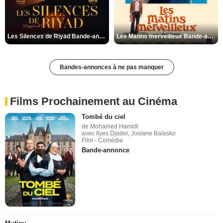
Les Silences de Riyad Bande-annonce VO STFR
Les Matins merveilleux Bande-annonce VF
Bandes-annonces à ne pas manquer
Films Prochainement au Cinéma
Tombé du ciel
de Mohamed Hamidi
avec Ilyes Djadel, Josiane Balasko
Film - Comédie
Bande-annonce