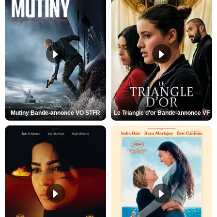
Mutiny Bande-annonce VO STFR
Le Triangle d'or Bande-annonce VF