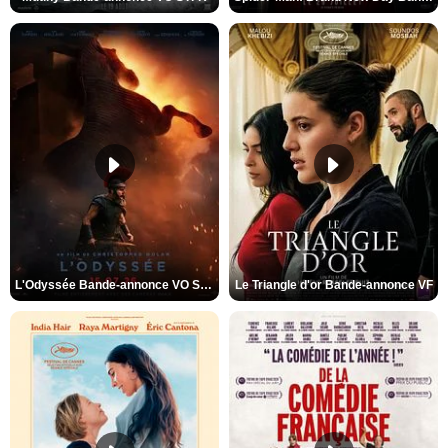
L'Odyssée Bande-annonce VO STFR
Le Triangle d'or Bande-annonce VF