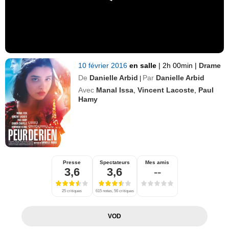
10 février 2016
en salle
|
2h 00min
|
Drame
De
Danielle Arbid
Par
Danielle Arbid
|
Avec
Manal Issa
,
Vincent Lacoste
,
Paul
Hamy
Presse
Spectateurs
Mes amis
3,6
3,6
--
25 critiques
615 notes, 56 critiques
VOD