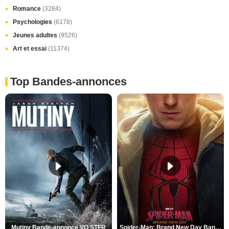
Romance
(3284)
Psychologies
(6178)
Jeunes adultes
(9526)
Art et essai
(11374)
Top Bandes-annonces
Mutiny Bande-annonce VO STFR
Spider-Man: Brand New Day Bande-annonce VO STFR