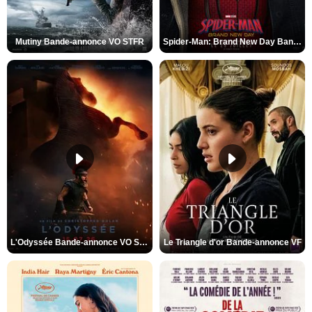
Mutiny Bande-annonce VO STFR
Spider-Man: Brand New Day Bande-annonce VO STFR
L'Odyssée Bande-annonce VO STFR
Le Triangle d'or Bande-annonce VF