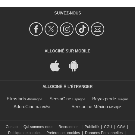
SUIVEZ-NOUS
ALLOCINÉ SUR MOBILE
ALLOCINÉ À L'ÉTRANGER
Filmstarts
SensaCine
Beyazperde
Allemagne
Espagne
Turquie
AdoroCinema
Sensacine México
Brésil
Mexique
Contact
|
Qui sommes-nous
|
Recrutement
|
Publicité
|
CGU
|
CGV
|
Politique de cookies
|
Préférences cookies
|
Données Personnelles
|