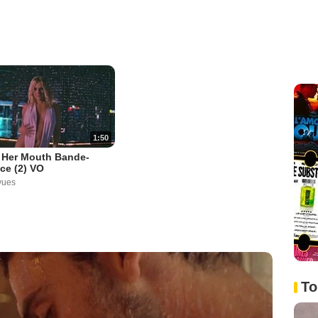
1:50
 Her Mouth Bande-
ce (2) VO
vues
To