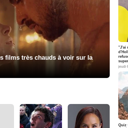
"J'ai
d'Hol
es films très chauds à voir sur la
refus
super
jeudi 
Quiz 