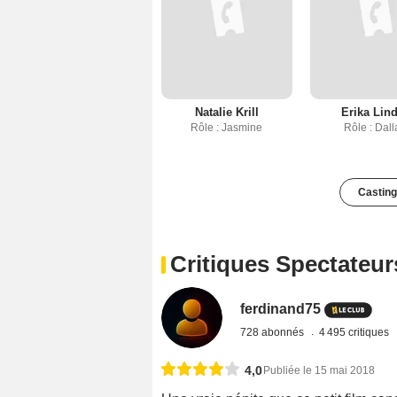
Natalie Krill
Erika Lin
Rôle : Jasmine
Rôle : Dall
Casting
Critiques Spectateur
ferdinand75
728 abonnés
4 495 critiques
4,0
Publiée le 15 mai 2018