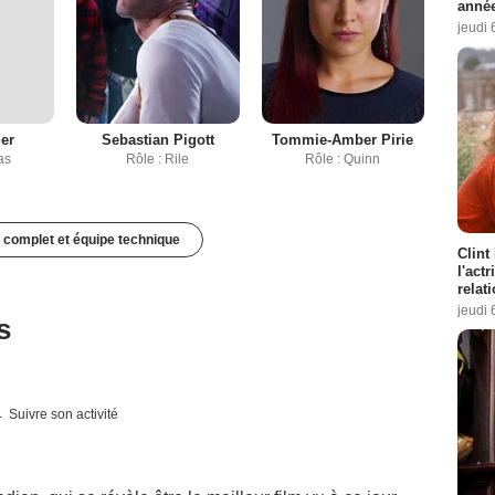
année
jeudi 
der
Sebastian Pigott
Tommie-Amber Pirie
as
Rôle : Rile
Rôle : Quinn
 complet et équipe technique
Clint
l'act
relat
jeudi 
s
Suivre son activité