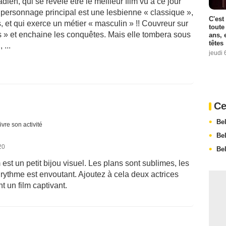
dien, qui se révèle être le meilleur film vu à ce jour
e personnage principal est une lesbienne « classique »,
C'est
et qui exerce un métier « masculin » !! Couvreur sur
toute
ys » et enchaine les conquêtes. Mais elle tombera sous
ans, 
têtes
 ...
jeudi 
Ce
Be
ivre son activité
Be
20
Be
est un petit bijou visuel. Les plans sont sublimes, les
e rythme est envoutant. Ajoutez à cela deux actrices
t un film captivant.