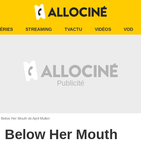
ÉRIES
STREAMING
TVACTU
VIDÉOS
VOD
Below Her Mouth de April Mullen
Below Her Mouth