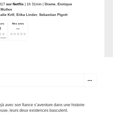
017
sur Netflix
|
1h 31min
|
Drame
,
Erotique
l Mullen
alie Krill
,
Erika Linder
,
Sebastian Pigott
eurs
Mes amis
0
--
ritiques
jà avec son fiance s’aventure dans une histoire
use, leurs deux existences basculent.