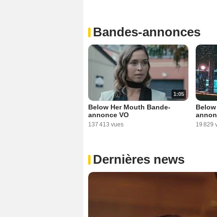
Bandes-annonces
1:05
Below Her Mouth Bande-
Below
annonce VO
annon
137 413 vues
19 829 
Dernières news