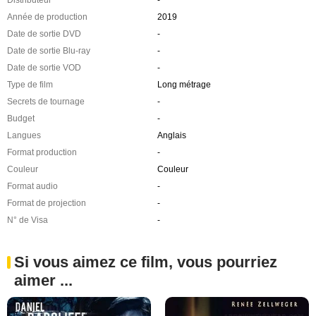
Année de production
2019
Date de sortie DVD
-
Date de sortie Blu-ray
-
Date de sortie VOD
-
Type de film
Long métrage
Secrets de tournage
-
Budget
-
Langues
Anglais
Format production
-
Couleur
Couleur
Format audio
-
Format de projection
-
N° de Visa
-
Si vous aimez ce film, vous pourriez
aimer ...