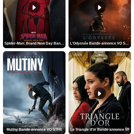
Spider-Man: Brand New Day Bande-annonce VO STFR
L'Odyssée Bande-annonce VO STFR
Mutiny Bande-annonce VO STFR
Le Triangle d'or Bande-annonce VF