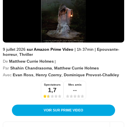
9 juillet 2026
sur Amazon Prime Video
|
1h 37min
|
Epouvante-
horreur
,
Thriller
De
Matthew Currie Holmes
|
Par
Shahin Chandrasoma
,
Matthew Currie Holmes
Avec
Evan Ross
,
Henry Czerny
,
Dominique Provost-Chalkley
Spectateurs
Mes amis
1,7
--
VOIR SUR PRIME VIDEO