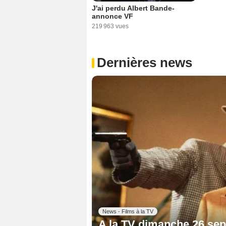
J'ai perdu Albert Bande-
annonce VF
219 963 vues
Dernières news
News - Films à la TV
A la TV dimanche 26 sep