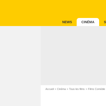
NEWS
CINÉMA
S
Accueil
Cinéma
Tous les films
Films Comédie