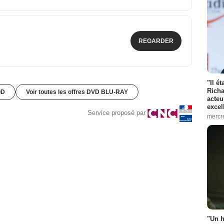
REGARDER
"Il é
Richa
OD
Voir toutes les offres DVD BLU-RAY
acteu
excel
Service proposé par
mercr
"Un h