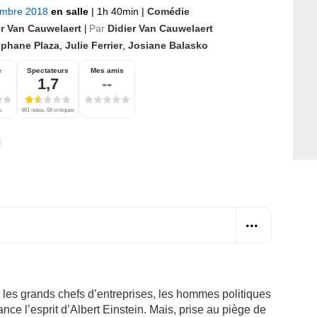
embre 2018
en salle
|
1h 40min
|
Comédie
er Van Cauwelaert
Par
Didier Van Cauwelaert
|
éphane Plaza
,
Julie Ferrier
,
Josiane Balasko
e
Spectateurs
Mes amis
1,7
--
s
401 notes, 68 critiques
les grands chefs d’entreprises, les hommes politiques
nfance l’esprit d’Albert Einstein. Mais, prise au piège de