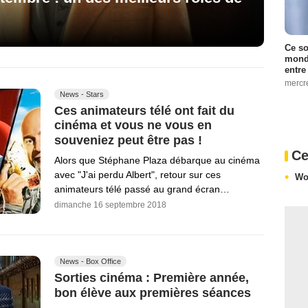
Ce so
monde
entre
mercr
News - Stars
Ces animateurs télé ont fait du
cinéma et vous ne vous en
souveniez peut être pas !
Ce
Alors que Stéphane Plaza débarque au cinéma
avec "J'ai perdu Albert", retour sur ces
Wo
animateurs télé passé au grand écran…
dimanche 16 septembre 2018
News - Box Office
Sorties cinéma : Première année,
bon élève aux premières séances