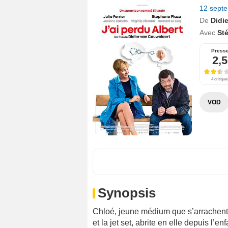
12 sept
De
Didi
Avec
St
Press
2,5
4 critique
VOD
Synopsis
Chloé, jeune médium que s’arrachent 
et la jet set, abrite en elle depuis l’e