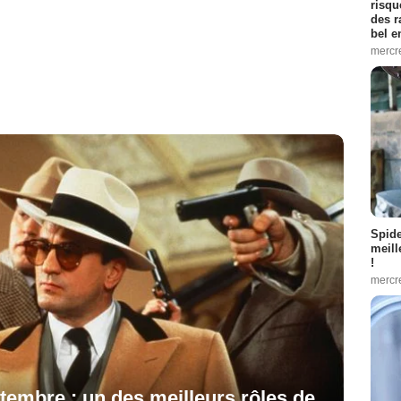
risqu
des r
bel 
mercr
Spid
meill
!
mercr
tembre : un des meilleurs rôles de