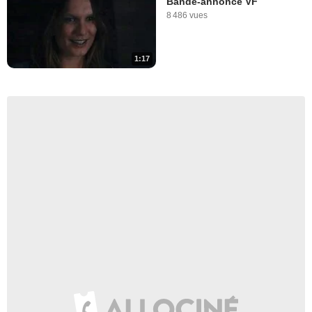
Bande-annonce VF
8 486 vues
1:17