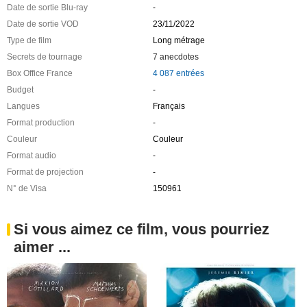
Date de sortie Blu-ray
-
Date de sortie VOD
23/11/2022
Type de film
Long métrage
Secrets de tournage
7 anecdotes
Box Office France
4 087 entrées
Budget
-
Langues
Français
Format production
-
Couleur
Couleur
Format audio
-
Format de projection
-
N° de Visa
150961
Si vous aimez ce film, vous pourriez
aimer ...