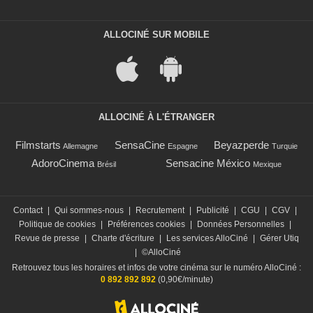
ALLOCINÉ SUR MOBILE
ALLOCINÉ À L'ÉTRANGER
Filmstarts
SensaCine
Beyazperde
Allemagne
Espagne
Turquie
AdoroCinema
Sensacine México
Brésil
Mexique
Contact
|
Qui sommes-nous
|
Recrutement
|
Publicité
|
CGU
|
CGV
|
Politique de cookies
|
Préférences cookies
|
Données Personnelles
|
Revue de presse
|
Charte d'écriture
|
Les services AlloCiné
|
Gérer Utiq
|
©AlloCiné
Retrouvez tous les horaires et infos de votre cinéma sur le numéro AlloCiné :
0 892 892 892
(0,90€/minute)