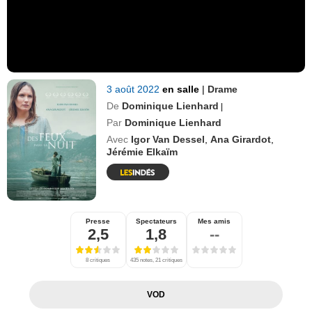
3 août 2022
en salle
|
Drame
De
Dominique Lienhard
|
Par
Dominique Lienhard
Avec
Igor Van Dessel
,
Ana Girardot
,
Jérémie Elkaïm
Presse
Spectateurs
Mes amis
2,5
1,8
--
8 critiques
435 notes, 21 critiques
VOD