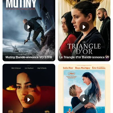
Mutiny Bande-annonce VO STFR
Le Triangle d'or Bande-annonce VF