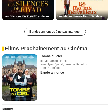
Les Silences de Riyad Bande-annonce VO STFR
Les Matins merveilleux Bande-annonce VF
Bandes-annonces à ne pas manquer
Films Prochainement au Cinéma
Tombé du ciel
de Mohamed Hamidi
avec Ilyes Djadel, Josiane Balasko
Film - Comédie
Bande-annonce
Mutiny